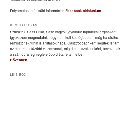
Folyamatosan frissülő információk
Facebook oldalunkon
.
BEMUTATKOZÁS
Sziasztok, Sass Erika, Sasó vagyok, gyakorló táplálékallergiásként
igyekszem megmutatni, hogy nem kell kétségbeesni, még ha elsőre
rémisztőnek tűnik is a tiltások hada. Gasztrocoachként segítek feltárni
az ételekhez fűződő viszonyodat, míg diétás szakácsként, bevezetlek
a számodra legmegfelelőbb diéta rejtelmeibe.
Bővebben
LIKE BOX