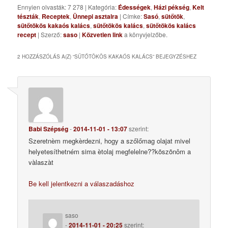
Ennyien olvasták: 7 278
|
Kategória:
Édességek
,
Házi pékség
,
Kelt
tészták
,
Receptek
,
Ünnepi asztalra
| Címke:
Sasó
,
sütőtök
,
sütőtökös kakaós kalács
,
sütőtökös kalács
,
sütőtökös kalács
recept
| Szerző:
saso
|
Közvetlen link
a könyvjelzőbe.
2 HOZZÁSZÓLÁS A(Z) “
SÜTŐTÖKÖS KAKAÓS KALÁCS
” BEJEGYZÉSHEZ
Babi Szépség
-
2014-11-01 - 13:07
szerint:
Szeretnèm megkèrdezni, hogy a szőlőmag olajat mivel
helyetesíthetném sima ètolaj megfelelne??kõszõnôm a
vàlaszàt
Be kell jelentkezni a válaszadáshoz
saso
-
2014-11-01 - 20:25
szerint: