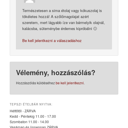
Természetesen a sima étolaj vagy kókuszolaj is
tökéletes hozzá! A szőlőmagolajat azért
szeretem, mert lágyabb íze van bármelyik olajnál,
kalácsba, süteménybe érdemes kipróbálni 🙂
Be kell jelentkezni a válaszadáshoz
Vélemény, hozzászólás?
Hozzászólás küldéséhez
be kell jelentkezni
.
TEPSZI ÉTELBÁR NYITVA:
Hétfőtől - ZÁRVA
Kedd - Péntekig 11.00 - 17.00
Szombaton 11.00 - 14.00
Vasárnap és ünnepnap ZÁRVA