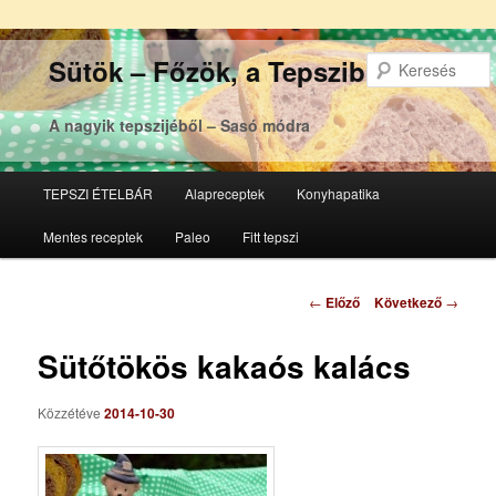
Sütök – Főzök, a Tepsziből
A nagyik tepszijéből – Sasó módra
Főmenü
TEPSZI ÉTELBÁR
Alapreceptek
Konyhapatika
Tovább
Tovább
Mentes receptek
Paleo
Fitt tepszi
az
a
elsődleges
másodlagos
Bejegyzés
←
Előző
Következő
→
navigáció
tartalomra
tartalomra
Sütőtökös kakaós kalács
Közzétéve
2014-10-30