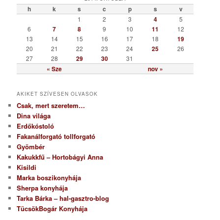
ó
h
k
s
c
p
s
v
r
1
2
3
4
5
i
6
7
8
9
10
11
12
a
13
14
15
16
17
18
19
20
21
22
23
24
25
26
27
28
29
30
31
« Sze
nov »
AKIKET SZÍVESEN OLVASOK
Csak, mert szeretem…
Dina világa
Erdőkóstoló
Fakanálforgató tollforgató
Gyömbér
Kakukkfű – Hortobágyi Anna
Kisildi
Marka boszikonyhája
Sherpa konyhája
Tarka Bárka – hal-gasztro-blog
TücsökBogár Konyhája