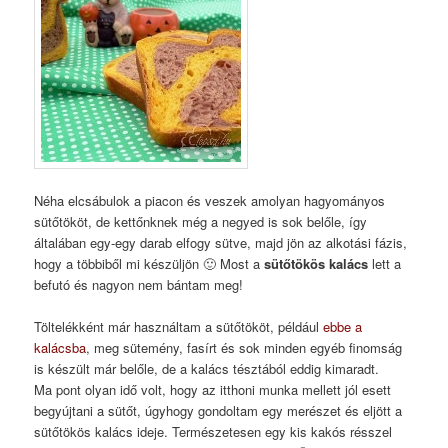
Néha elcsábulok a piacon és veszek amolyan hagyományos
sütőtököt, de kettőnknek még a negyed is sok belőle, így
általában egy-egy darab elfogy sütve, majd jön az alkotási fázis,
hogy a többiből mi készüljön 🙂 Most a
sütőtökös kalács
lett a
befutó és nagyon nem bántam meg!
Töltelékként már használtam a sütőtököt, például
ebbe a
kalácsba
, meg sütemény, fasírt és sok minden egyéb finomság
is készült már belőle, de a kalács tésztából eddig kimaradt.
Ma pont olyan idő volt, hogy az itthoni munka mellett jól esett
begyújtani a sütőt, úgyhogy gondoltam egy merészet és eljött a
sütőtökös kalács ideje. Természetesen egy kis kakós résszel