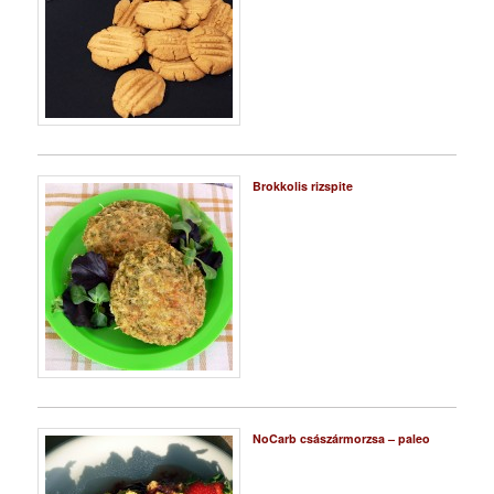
Brokkolis rizspite
NoCarb császármorzsa – paleo