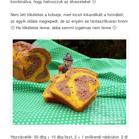
kombinálva, hogy halmozzuk az élvezeteket 🙂
Nem lett tökéletes a külseje, mert kicsit kikandikált a formából,
az egyik oldala megrepedt, de az enyém és fantasztikusan finom
🙂 Ha tökéletes lenne, abba semmi izgalmas nem lenne 🙂
Hozzávalók: 50 dkg + 10 dkg liszt, 2 + 1 evőkanál nádcukor, 2 dl