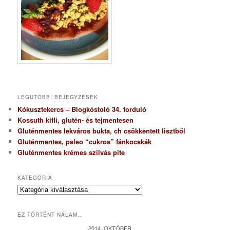
LEGUTÓBBI BEJEGYZÉSEK
Kókusztekercs – Blogkóstoló 34. forduló
Kossuth kifli, glutén- és tejmentesen
Gluténmentes lekváros bukta, ch csökkentett lisztből
Gluténmentes, paleo “cukros” fánkocskák
Gluténmentes krémes szilvás pite
KATEGÓRIA
K
a
t
EZ TÖRTÉNT NÁLAM…
e
g
2014. OKTÓBER