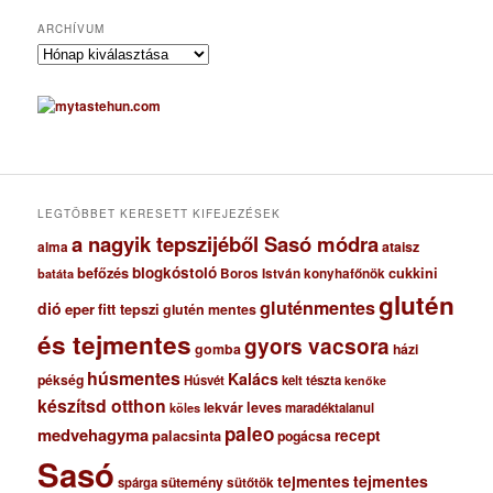
ARCHÍVUM
A
r
c
h
í
v
u
m
LEGTÖBBET KERESETT KIFEJEZÉSEK
a nagyik tepszijéből Sasó módra
ataisz
alma
blogkóstoló
befőzés
cukkini
Boros István konyhafőnök
batáta
glutén
gluténmentes
dió
eper
fitt tepszi
glutén mentes
és tejmentes
gyors vacsora
gomba
házi
húsmentes
Kalács
pékség
Húsvét
kelt tészta
kenőke
készítsd otthon
lekvár
leves
maradéktalanul
köles
paleo
medvehagyma
recept
palacsinta
pogácsa
Sasó
tejmentes
tejmentes
sütemény
spárga
sütőtök