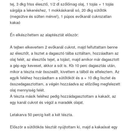
tej, 3 dkg friss élesztő, 1/2 dl szőlőmag olaj, 1 tojás + 1 tojás
sárgája a lekenéshez, 1 mokkáskanál só, 20 dkg sütőtök
(megsütve és sülten mérve!), 1 púpos evőkanál cukrozatlan
kakaó
Én elkészítettem az alaptésztát először:
A tejben elkevertem 2 evőkanál cukrot, majd felfuttattam benne
az élesztőt, a lisztet a dagasztó tálba szitáltam, hozzáadtam az
olaj felét, az élesztős tejet, a tojást, majd amikor már dagasztott
a gép egy keveset, akkor a sót is. Kb 10 perc dagasztás után,
mikor a tészta már összeállt, kivettem a tálból és elfeleztem. Az
egyik feléhez hozzáadtam a sütőtököt és a + 10 dkg lisztet és
összedagasztottam, a végén hozzáadva az előzőleg megfelezett
olaj mennyiség felét.
A tészta másik feléhez pedig hozzádagasztottam a kakaót, az
egy kanál cukrot és végül a maradék olajat.
Letakarva 50 percig kelt a két tészta.
Először a sütőtökös tésztát nyújtottam ki, majd a kakaósat egy