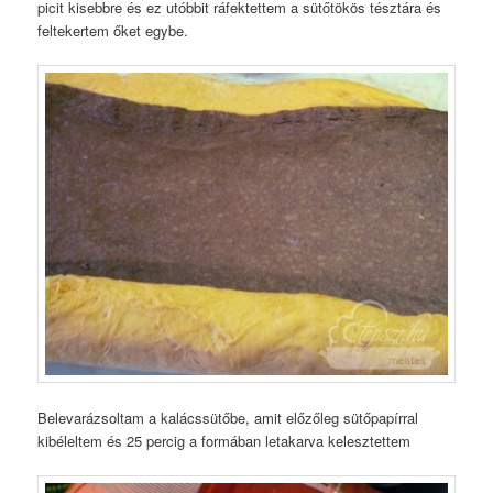
picit kisebbre és ez utóbbit ráfektettem a sütőtökös tésztára és
feltekertem őket egybe.
Belevarázsoltam a kalácssütőbe, amit előzőleg sütőpapírral
kibéleltem és 25 percig a formában letakarva kelesztettem