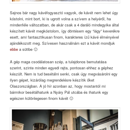
Sajnos bár nagy kávéfogyasztó vagyok, de kávét nem lehet úgy
kóstolni, mint bort, ki is ugrott volna a szívem a helyéről, ha
mindenféle változatban, de akár csak a 4 daráló mindegyike által
készített kávét megkóstolom, így döntésem egy “lágy” keverékre
esett, ami fantasztikusan finom, karakteres ízű kávé élményével
ajándékozott meg. Szívesen használnám ezt a kávét mondjuk
ebbe
a sütibe 🙂
A gép maga csodálatosan szép, a tulajdonos bemutatása
szerint, szinte minden egyedi rajta, pontosan ehhez a géphez
készült. Nem is tud besétálni senki, csak úgy megvásárolni egy
ilyen gépet, kizárólag megrendelésre készítik őket
Olaszországban. A jó hír azonban az, hogy mostantól mi
bármikor besétálhatunk a Nyáry Pál utcába és ihatunk egy
egészen különlegesen finom kávét 🙂