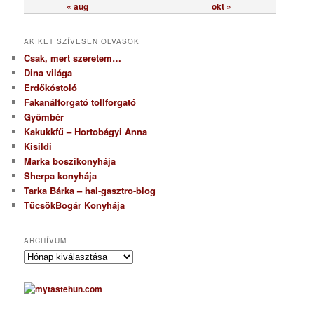
« aug
okt »
AKIKET SZÍVESEN OLVASOK
Csak, mert szeretem…
Dina világa
Erdőkóstoló
Fakanálforgató tollforgató
Gyömbér
Kakukkfű – Hortobágyi Anna
Kisildi
Marka boszikonyhája
Sherpa konyhája
Tarka Bárka – hal-gasztro-blog
TücsökBogár Konyhája
ARCHÍVUM
A
r
c
h
í