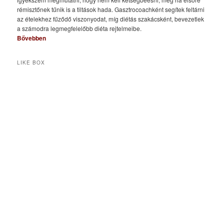
rémisztőnek tűnik is a tiltások hada. Gasztrocoachként segítek feltárni
az ételekhez fűződő viszonyodat, míg diétás szakácsként, bevezetlek
a számodra legmegfelelőbb diéta rejtelmeibe.
Bővebben
LIKE BOX