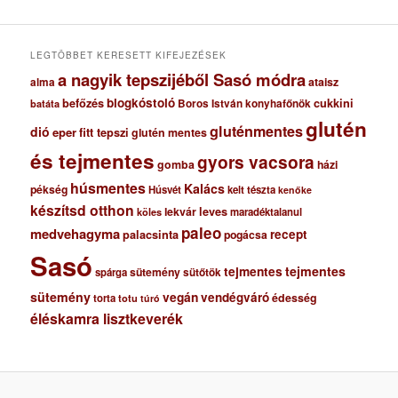
v
u
m
LEGTÖBBET KERESETT KIFEJEZÉSEK
a nagyik tepszijéből Sasó módra
ataisz
alma
blogkóstoló
befőzés
cukkini
Boros István konyhafőnök
batáta
glutén
gluténmentes
dió
eper
fitt tepszi
glutén mentes
és tejmentes
gyors vacsora
gomba
házi
húsmentes
Kalács
pékség
Húsvét
kelt tészta
kenőke
készítsd otthon
lekvár
leves
maradéktalanul
köles
paleo
medvehagyma
recept
palacsinta
pogácsa
Sasó
tejmentes
tejmentes
sütemény
spárga
sütőtök
sütemény
vegán
vendégváró
édesség
torta
totu
túró
éléskamra lisztkeverék