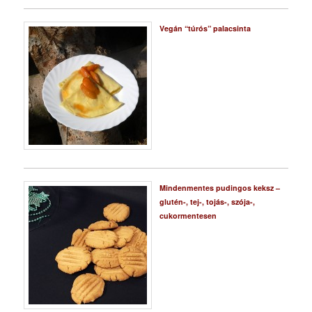
Vegán “túrós” palacsinta
Mindenmentes pudingos keksz –
glutén-, tej-, tojás-, szója-,
cukormentesen