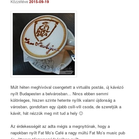
Közzétéve
2015-09-19
Múlt héten meghívóval csengetett a virtuális postás, új kávézó
nyílt Budapesten a belvárosban… Nincs ebben semmi
különleges, hiszen szinte hetente nyílik valami újdonság a
városban, gondoltam egy újabb csili-vili csoda, de szeretjük a
kávét, hát nézzük meg mit tud a hely 🙂
Az érdekességét az adta mégis a megnyitónak, hogy a
napokban nyílt Fat Mo’s Café a nagy múltú Fat Mo’s music pub