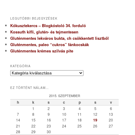
LEGUTÓBBI BEJEGYZÉSEK
Kókusztekercs – Blogkóstoló 34. forduló
Kossuth kifli, glutén- és tejmentesen
Gluténmentes lekváros bukta, ch csökkentett lisztből
Gluténmentes, paleo “cukros” fánkocskák
Gluténmentes krémes szilvás pite
KATEGÓRIA
K
a
t
EZ TÖRTÉNT NÁLAM…
e
g
2015. SZEPTEMBER
ó
h
k
s
c
p
s
v
r
1
2
3
4
5
6
i
7
8
9
10
11
12
13
a
14
15
16
17
18
19
20
21
22
23
24
25
26
27
28
29
30