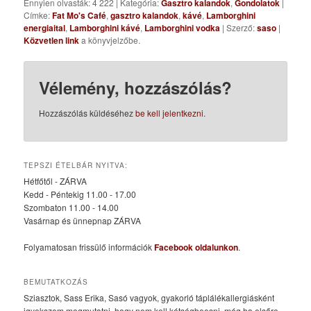
Ennyien olvasták: 4 222
|
Kategória:
Gasztro kalandok
,
Gondolatok
|
Címke:
Fat Mo's Café
,
gasztro kalandok
,
kávé
,
Lamborghini
energiaital
,
Lamborghini kávé
,
Lamborghini vodka
| Szerző:
saso
|
Közvetlen link
a könyvjelzőbe.
Vélemény, hozzászólás?
Hozzászólás küldéséhez
be kell jelentkezni
.
TEPSZI ÉTELBÁR NYITVA:
Hétfőtől - ZÁRVA
Kedd - Péntekig 11.00 - 17.00
Szombaton 11.00 - 14.00
Vasárnap és ünnepnap ZÁRVA
Folyamatosan frissülő információk
Facebook oldalunkon
.
BEMUTATKOZÁS
Sziasztok, Sass Erika, Sasó vagyok, gyakorló táplálékallergiásként
igyekszem megmutatni, hogy nem kell kétségbeesni, még ha elsőre