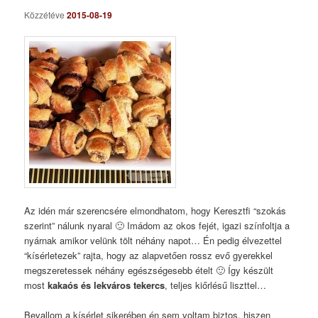
Közzétéve
2015-08-19
Az idén már szerencsére elmondhatom, hogy Keresztfi “szokás
szerint” nálunk nyaral 🙂 Imádom az okos fejét, igazi színfoltja a
nyárnak amikor velünk tölt néhány napot… Én pedig élvezettel
“kísérletezek” rajta, hogy az alapvetően rossz evő gyerekkel
megszeretessek néhány egészségesebb ételt 🙂 Így készült
most
kakaós és lekváros tekercs
, teljes kiőrlésű liszttel…
Bevallom a kísérlet sikerében én sem voltam biztos, hiszen