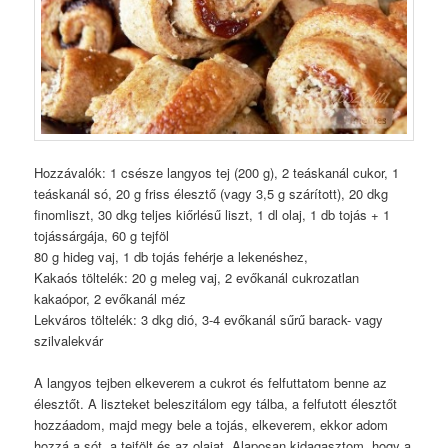
Hozzávalók: 1 csésze langyos tej (200 g), 2 teáskanál cukor, 1
teáskanál só, 20 g friss élesztő (vagy 3,5 g szárított), 20 dkg
finomliszt, 30 dkg teljes kiőrlésű liszt, 1 dl olaj, 1 db tojás + 1
tojássárgája, 60 g tejföl
80 g hideg vaj, 1 db tojás fehérje a lekenéshez,
Kakaós töltelék: 20 g meleg vaj, 2 evőkanál cukrozatlan
kakaópor, 2 evőkanál méz
Lekváros töltelék: 3 dkg dió, 3-4 evőkanál sűrű barack- vagy
szilvalekvár
A langyos tejben elkeverem a cukrot és felfuttatom benne az
élesztőt. A liszteket beleszitálom egy tálba, a felfutott élesztőt
hozzáadom, majd megy bele a tojás, elkeverem, ekkor adom
hozzá a sót, a tejfölt és az olajat. Alaposan kidagasztom, hogy a