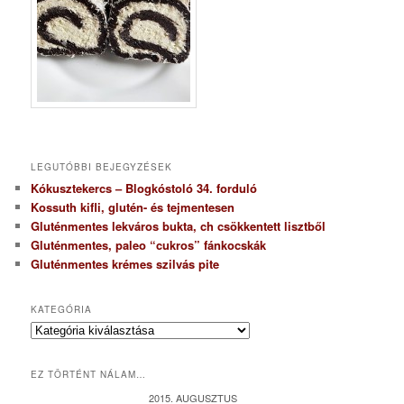
LEGUTÓBBI BEJEGYZÉSEK
Kókusztekercs – Blogkóstoló 34. forduló
Kossuth kifli, glutén- és tejmentesen
Gluténmentes lekváros bukta, ch csökkentett lisztből
Gluténmentes, paleo “cukros” fánkocskák
Gluténmentes krémes szilvás pite
KATEGÓRIA
K
a
t
EZ TÖRTÉNT NÁLAM…
e
g
2015. AUGUSZTUS