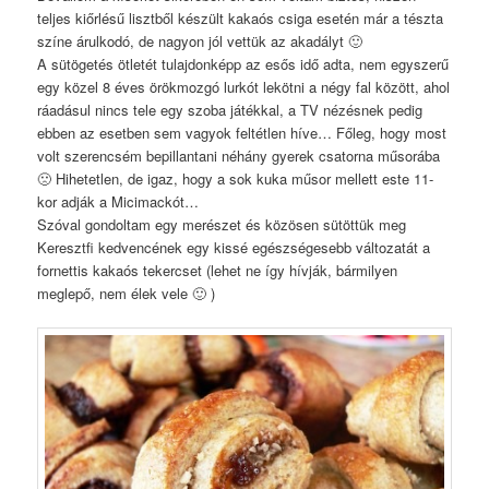
teljes kiőrlésű lisztből készült kakaós csiga esetén már a tészta
színe árulkodó, de nagyon jól vettük az akadályt 🙂
A sütögetés ötletét tulajdonképp az esős idő adta, nem egyszerű
egy közel 8 éves örökmozgó lurkót lekötni a négy fal között, ahol
ráadásul nincs tele egy szoba játékkal, a TV nézésnek pedig
ebben az esetben sem vagyok feltétlen híve… Főleg, hogy most
volt szerencsém bepillantani néhány gyerek csatorna műsorába
🙁 Hihetetlen, de igaz, hogy a sok kuka műsor mellett este 11-
kor adják a Micimackót…
Szóval gondoltam egy merészet és közösen sütöttük meg
Keresztfi kedvencének egy kissé egészségesebb változatát a
fornettis kakaós tekercset (lehet ne így hívják, bármilyen
meglepő, nem élek vele 🙂 )