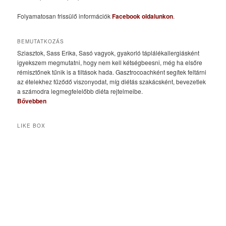
Folyamatosan frissülő információk
Facebook oldalunkon
.
BEMUTATKOZÁS
Sziasztok, Sass Erika, Sasó vagyok, gyakorló táplálékallergiásként
igyekszem megmutatni, hogy nem kell kétségbeesni, még ha elsőre
rémisztőnek tűnik is a tiltások hada. Gasztrocoachként segítek feltárni
az ételekhez fűződő viszonyodat, míg diétás szakácsként, bevezetlek
a számodra legmegfelelőbb diéta rejtelmeibe.
Bővebben
LIKE BOX