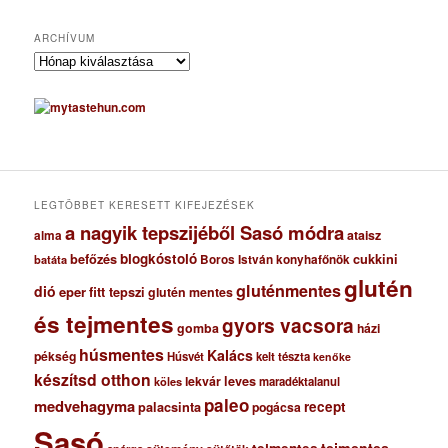
ARCHÍVUM
A
r
c
h
í
v
u
m
LEGTÖBBET KERESETT KIFEJEZÉSEK
a nagyik tepszijéből Sasó módra
ataisz
alma
blogkóstoló
befőzés
cukkini
Boros István konyhafőnök
batáta
glutén
gluténmentes
dió
eper
fitt tepszi
glutén mentes
és tejmentes
gyors vacsora
gomba
házi
húsmentes
Kalács
pékség
Húsvét
kelt tészta
kenőke
készítsd otthon
lekvár
leves
maradéktalanul
köles
paleo
medvehagyma
recept
palacsinta
pogácsa
Sasó