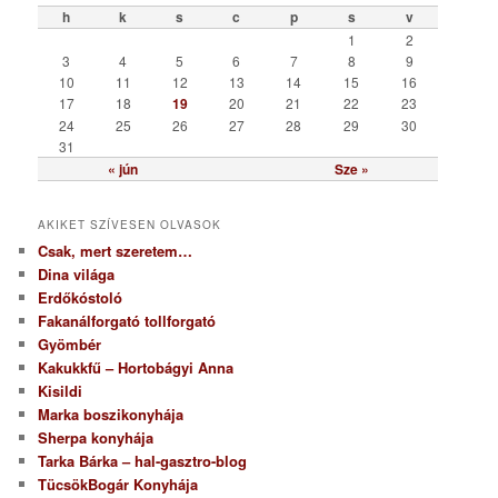
ó
h
k
s
c
p
s
v
r
1
2
i
3
4
5
6
7
8
9
a
10
11
12
13
14
15
16
17
18
19
20
21
22
23
24
25
26
27
28
29
30
31
« jún
Sze »
AKIKET SZÍVESEN OLVASOK
Csak, mert szeretem…
Dina világa
Erdőkóstoló
Fakanálforgató tollforgató
Gyömbér
Kakukkfű – Hortobágyi Anna
Kisildi
Marka boszikonyhája
Sherpa konyhája
Tarka Bárka – hal-gasztro-blog
TücsökBogár Konyhája