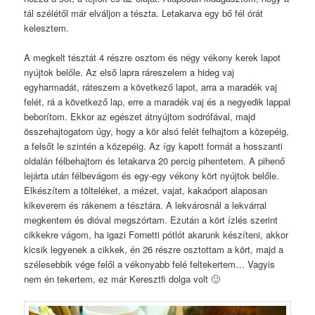
tál szélétől már elváljon a tészta. Letakarva egy bő fél órát
kelesztem.
A megkelt tésztát 4 részre osztom és négy vékony kerek lapot
nyújtok belőle. Az első lapra ráreszelem a hideg vaj
egyharmadát, ráteszem a következő lapot, arra a maradék vaj
felét, rá a következő lap, erre a maradék vaj és a negyedik lappal
beborítom. Ekkor az egészet átnyújtom sodrófával, majd
összehajtogatom úgy, hogy a kör alsó felét felhajtom a közepéig,
a felsőt le szintén a közepéig. Az így kapott formát a hosszanti
oldalán félbehajtom és letakarva 20 percig pihentetem. A pihenő
lejárta után félbevágom és egy-egy vékony kört nyújtok belőle.
Elkészítem a tölteléket, a mézet, vajat, kakaóport alaposan
kikeverem és rákenem a tésztára. A lekvárosnál a lekvárral
megkentem és dióval megszórtam. Ezután a kört ízlés szerint
cikkekre vágom, ha igazi Fornetti pótlót akarunk készíteni, akkor
kicsik legyenek a cikkek, én 26 részre osztottam a kört, majd a
szélesebbik vége felől a vékonyabb felé feltekertem… Vagyis
nem én tekertem, ez már Keresztfi dolga volt 🙂