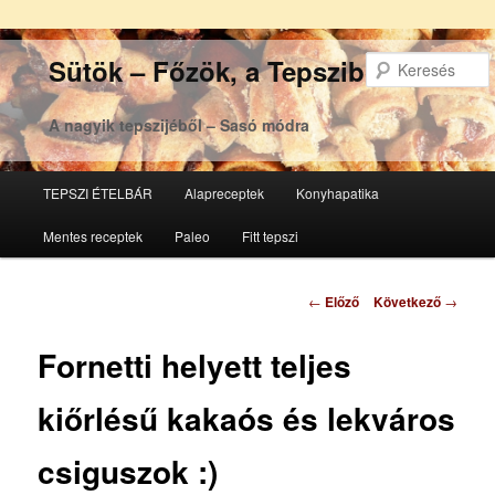
Sütök – Főzök, a Tepsziből
A nagyik tepszijéből – Sasó módra
Főmenü
TEPSZI ÉTELBÁR
Alapreceptek
Konyhapatika
Tovább
Tovább
Mentes receptek
Paleo
Fitt tepszi
az
a
elsődleges
másodlagos
Bejegyzés
←
Előző
Következő
→
navigáció
tartalomra
tartalomra
Fornetti helyett teljes
kiőrlésű kakaós és lekváros
csiguszok :)