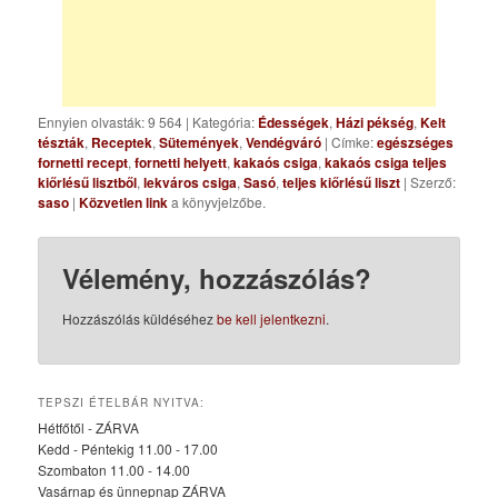
Ennyien olvasták: 9 564
|
Kategória:
Édességek
,
Házi pékség
,
Kelt
tészták
,
Receptek
,
Sütemények
,
Vendégváró
| Címke:
egészséges
fornetti recept
,
fornetti helyett
,
kakaós csiga
,
kakaós csiga teljes
kiőrlésű lisztből
,
lekváros csiga
,
Sasó
,
teljes kiőrlésű liszt
| Szerző:
saso
|
Közvetlen link
a könyvjelzőbe.
Vélemény, hozzászólás?
Hozzászólás küldéséhez
be kell jelentkezni
.
TEPSZI ÉTELBÁR NYITVA:
Hétfőtől - ZÁRVA
Kedd - Péntekig 11.00 - 17.00
Szombaton 11.00 - 14.00
Vasárnap és ünnepnap ZÁRVA