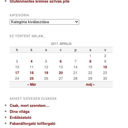
Gluténmentes krémes szilvás pite
KATEGÓRIA
K
a
t
EZ TÖRTÉNT NÁLAM…
e
g
2017. ÁPRILIS
ó
h
k
s
c
p
s
v
r
1
2
i
3
4
5
6
7
8
9
a
10
11
12
13
14
15
16
17
18
19
20
21
22
23
24
25
26
27
28
29
30
« Már
máj »
AKIKET SZÍVESEN OLVASOK
Csak, mert szeretem…
Dina világa
Erdőkóstoló
Fakanálforgató tollforgató