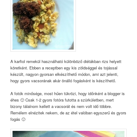
A karfiol remekül használható különböző diétákban rizs helyett
köretként. Ebben a receptben egy kis zöldséggel és tojással
készült, nagyon gyorsan elkészíthető módon, ami azt jelenti,
hogy gyors vacsorának akár önálló fogásként is készíthető.
A fotók minősége, most hűen tükrözi, hogy időnként a blogger is
éhes 🙂 Csak 1-2 gyors fotóra futotta a szürkületben, mert
bizony tálalnom kellett a vacsorát és nem volt idő többre.
Remélem elnézitek nekem, de az étel valóban egyszerű és gyors
fogás 🙂