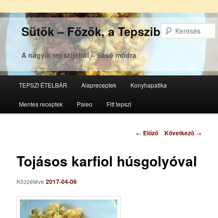
Sütök – Főzök, a Tepsziből
A nagyik tepszijéből – Sasó módra
Főmenü
TEPSZI ÉTELBÁR
Alapreceptek
Konyhapatika
Tovább
Tovább
Mentes receptek
Paleo
Fitt tepszi
az
a
elsődleges
másodlagos
Bejegyzés
←
Előző
Következő
→
navigáció
tartalomra
tartalomra
Tojásos karfiol húsgolyóval
Közzétéve
2017-04-06