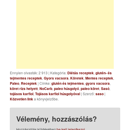
Ennyien olvasták: 2 913
|
Kategória:
Diétás receptek
,
glutén- és
tejmentes receptek
,
Gyors vacsora
,
Köretek
,
Mentes receptek
,
Paleo
,
Receptek
| Címke:
glutén és tejmentes
,
gyors vacsora
,
köret rizs helyett
,
NoCarb
,
paleo húsgolyó
,
paleo köret
,
Sasó
,
tojásos karfiol
,
Tojásos karfiol húsgolyóval
| Szerző:
saso
|
Közvetlen link
a könyvjelzőbe.
Vélemény, hozzászólás?
Hozzászólás küldéséhez
be kell jelentkezni
.