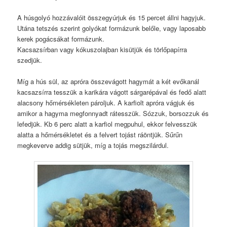
A húsgolyó hozzávalóit összegyúrjuk és 15 percet állni hagyjuk.
Utána tetszés szerint golyókat formázunk belőle, vagy laposabb
kerek pogácsákat formázunk.
Kacsazsírban vagy kókuszolajban kisütjük és törlőpapírra
szedjük.
Míg a hús sül, az apróra összevágott hagymát a két evőkanál
kacsazsírra tesszük a karikára vágott sárgarépával és fedő alatt
alacsony hőmérsékleten pároljuk. A karfiolt apróra vágjuk és
amikor a hagyma megfonnyadt rátesszük. Sózzuk, borsozzuk és
lefedjük. Kb 6 perc alatt a karfiol megpuhul, ekkor felvesszük
alatta a hőmérsékletet és a felvert tojást ráöntjük. Sűrűn
megkeverve addig sütjük, míg a tojás megszilárdul.