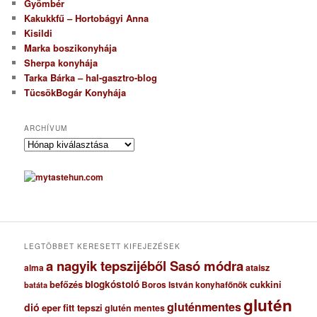
Gyömbér
Kakukkfű – Hortobágyi Anna
Kisildi
Marka boszikonyhája
Sherpa konyhája
Tarka Bárka – hal-gasztro-blog
TücsökBogár Konyhája
ARCHÍVUM
A
r
c
h
í
v
u
m
LEGTÖBBET KERESETT KIFEJEZÉSEK
a nagyik tepszijéből Sasó módra
ataisz
alma
blogkóstoló
befőzés
cukkini
Boros István konyhafőnök
batáta
glutén
gluténmentes
dió
eper
fitt tepszi
glutén mentes