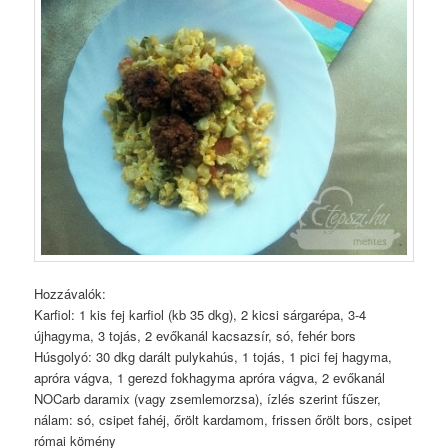
Hozzávalók:
Karfiol: 1 kis fej karfiol (kb 35 dkg), 2 kicsi sárgarépa, 3-4
újhagyma, 3 tojás, 2 evőkanál kacsazsír, só, fehér bors
Húsgolyó: 30 dkg darált pulykahús, 1 tojás, 1 pici fej hagyma,
apróra vágva, 1 gerezd fokhagyma apróra vágva, 2 evőkanál
NOCarb daramix (vagy zsemlemorzsa), ízlés szerint fűszer,
nálam: só, csipet fahéj, őrölt kardamom, frissen őrölt bors, csipet
római kömény