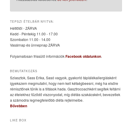
TEPSZI ÉTELBÁR NYITVA:
Hétfőtől - ZÁRVA
Kedd - Péntekig 11.00 - 17.00
Szombaton 11.00 - 14.00
Vasárnap és ünnepnap ZÁRVA
Folyamatosan frissülő információk
Facebook oldalunkon
.
BEMUTATKOZÁS
Sziasztok, Sass Erika, Sasó vagyok, gyakorló táplálékallergiásként
igyekszem megmutatni, hogy nem kell kétségbeesni, még ha elsőre
rémisztőnek tűnik is a tiltások hada. Gasztrocoachként segítek feltárni
az ételekhez fűződő viszonyodat, míg diétás szakácsként, bevezetlek
a számodra legmegfelelőbb diéta rejtelmeibe.
Bővebben
LIKE BOX