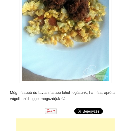
Még frissebb és tavasziasabb lehet fogásunk, ha friss, apróra
vágott snidlinggel megszórjuk 🙂