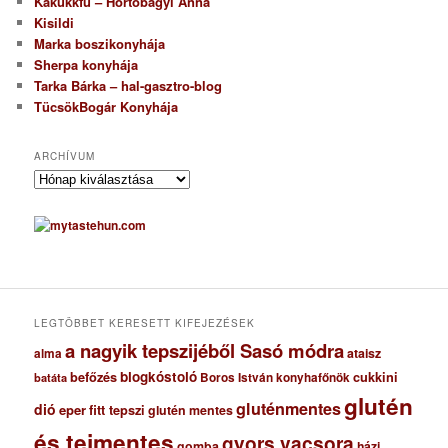
Kakukkfű – Hortobágyi Anna
Kisildi
Marka boszikonyhája
Sherpa konyhája
Tarka Bárka – hal-gasztro-blog
TücsökBogár Konyhája
ARCHÍVUM
A
r
c
h
í
v
u
m
LEGTÖBBET KERESETT KIFEJEZÉSEK
a nagyik tepszijéből Sasó módra
ataisz
alma
blogkóstoló
befőzés
cukkini
Boros István konyhafőnök
batáta
glutén
gluténmentes
dió
eper
fitt tepszi
glutén mentes
és tejmentes
gyors vacsora
gomba
házi