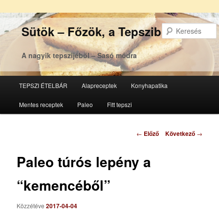
Sütök – Főzök, a Tepsziből
A nagyik tepszijéből – Sasó módra
Főmenü
TEPSZI ÉTELBÁR
Alapreceptek
Konyhapatika
Tovább
Tovább
Mentes receptek
Paleo
Fitt tepszi
az
a
elsődleges
másodlagos
Bejegyzés
←
Előző
Következő
→
navigáció
tartalomra
tartalomra
Paleo túrós lepény a
“kemencéből”
Közzétéve
2017-04-04