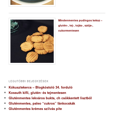
Mindenmentes pudingos keksz –
glutén-, tej-, tojás-, szója-,
cukormentesen
LEGUTÓBBI BEJEGYZÉSEK
Kókusztekercs – Blogkóstoló 34. forduló
Kossuth kifli, glutén- és tejmentesen
Gluténmentes lekváros bukta, ch csökkentett lisztből
Gluténmentes, paleo “cukros” fánkocskák
Gluténmentes krémes szilvás pite