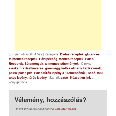
Ennyien olvasták: 4 529
|
Kategória:
Diétás receptek
,
glutén- és
tejmentes receptek
,
Házi pékség
,
Mentes receptek
,
Paleo
,
Receptek
,
Sütemények
,
tejmentes sütemények
| Címke:
éléskamra lisztkeverék
,
green egg
,
keltes élmény lisztkeverék
,
paleo
,
paleo pite
,
Paleo túrós lepény a "kemencéből"
,
Sasó
,
totu
,
totus lepény
,
túrós lepény
| Szerző:
saso
|
Közvetlen link
a
könyvjelzőbe.
Vélemény, hozzászólás?
Hozzászólás küldéséhez
be kell jelentkezni
.