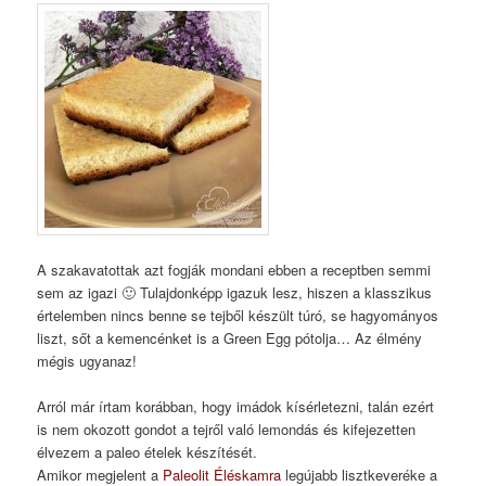
A szakavatottak azt fogják mondani ebben a receptben semmi
sem az igazi 🙂 Tulajdonképp igazuk lesz, hiszen a klasszikus
értelemben nincs benne se tejből készült túró, se hagyományos
liszt, sőt a kemencénket is a Green Egg pótolja… Az élmény
mégis ugyanaz!
Arról már írtam korábban, hogy imádok kísérletezni, talán ezért
is nem okozott gondot a tejről való lemondás és kifejezetten
élvezem a paleo ételek készítését.
Amikor megjelent a
Paleolit Éléskamra
legújabb lisztkeveréke a