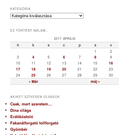
KATEGÓRIA
K
a
t
EZ TÖRTÉNT NÁLAM…
e
g
2017. ÁPRILIS
ó
h
k
s
c
p
s
v
r
1
2
i
3
4
5
6
7
8
9
a
10
11
12
13
14
15
16
17
18
19
20
21
22
23
24
25
26
27
28
29
30
« Már
máj »
AKIKET SZÍVESEN OLVASOK
Csak, mert szeretem…
Dina világa
Erdőkóstoló
Fakanálforgató tollforgató
Gyömbér