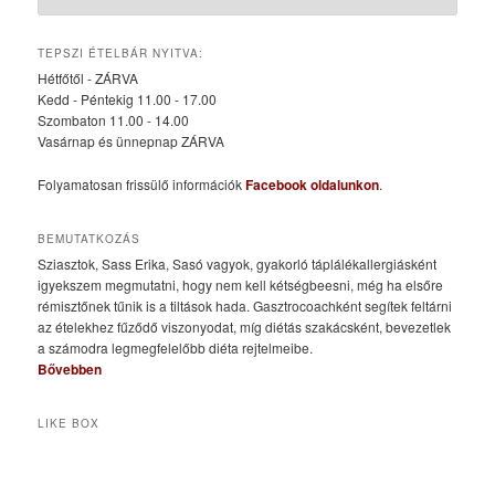
TEPSZI ÉTELBÁR NYITVA:
Hétfőtől - ZÁRVA
Kedd - Péntekig 11.00 - 17.00
Szombaton 11.00 - 14.00
Vasárnap és ünnepnap ZÁRVA
Folyamatosan frissülő információk
Facebook oldalunkon
.
BEMUTATKOZÁS
Sziasztok, Sass Erika, Sasó vagyok, gyakorló táplálékallergiásként
igyekszem megmutatni, hogy nem kell kétségbeesni, még ha elsőre
rémisztőnek tűnik is a tiltások hada. Gasztrocoachként segítek feltárni
az ételekhez fűződő viszonyodat, míg diétás szakácsként, bevezetlek
a számodra legmegfelelőbb diéta rejtelmeibe.
Bővebben
LIKE BOX