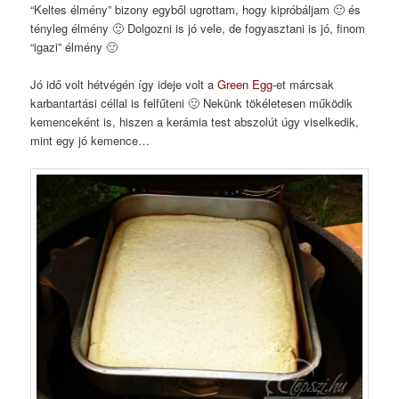
“Keltes élmény” bizony egyből ugrottam, hogy kipróbáljam 🙂 és
tényleg élmény 🙂 Dolgozni is jó vele, de fogyasztani is jó, finom
“igazi” élmény 🙂
Jó idő volt hétvégén így ideje volt a
Green Egg
-et márcsak
karbantartási céllal is felfűteni 🙂 Nekünk tökéletesen működik
kemenceként is, hiszen a kerámia test abszolút úgy viselkedik,
mint egy jó kemence…