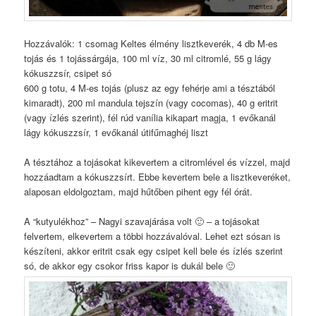
Hozzávalók: 1 csomag Keltes élmény lisztkeverék, 4 db M-es
tojás és 1 tojássárgája, 100 ml víz, 30 ml citromlé, 55 g lágy
kókuszzsír, csipet só
600 g totu, 4 M-es tojás (plusz az egy fehérje ami a tésztából
kimaradt), 200 ml mandula tejszín (vagy cocomas), 40 g eritrit
(vagy ízlés szerint), fél rúd vanília kikapart magja, 1 evőkanál
lágy kókuszzsír, 1 evőkanál útifűmaghéj liszt
A tésztához a tojásokat kikevertem a citromlével és vízzel, majd
hozzáadtam a kókuszzsírt. Ebbe kevertem bele a lisztkeveréket,
alaposan eldolgoztam, majd hűtőben pihent egy fél órát.
A “kutyulékhoz” – Nagyi szavajárása volt 🙂 – a tojásokat
felvertem, elkevertem a többi hozzávalóval. Lehet ezt sósan is
készíteni, akkor eritrit csak egy csipet kell bele és ízlés szerint
só, de akkor egy csokor friss kapor is dukál bele 🙂