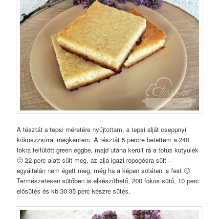
A tésztát a tepsi méretére nyújtottam, a tepsi alját cseppnyi
kókuszzsírral megkentem. A tésztát 5 percre betettem a 240
fokra felfűtött green eggbe, majd utána került rá a totus kutyulék
🙂 22 perc alatt sült meg, az alja igazi ropogósra sült –
egyáltalán nem égett meg, még ha a képen sötéten is fest 🙂
Természetesen sütőben is elkészíthető, 200 fokos sütő, 10 perc
elősütés és kb 30-35 perc készre sütés.