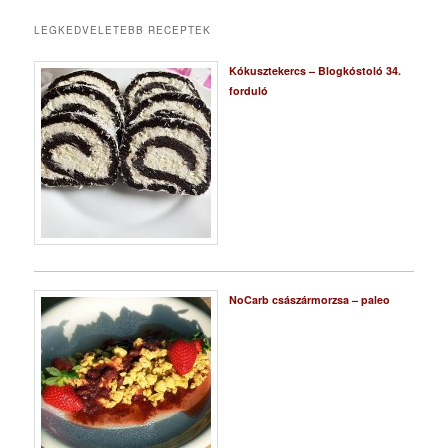
LEGKEDVELETEBB RECEPTEK
Kókusztekercs – Blogkóstoló 34.
forduló
NoCarb császármorzsa – paleo