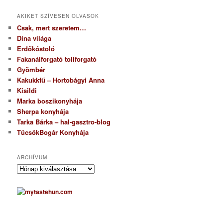
AKIKET SZÍVESEN OLVASOK
Csak, mert szeretem…
Dina világa
Erdőkóstoló
Fakanálforgató tollforgató
Gyömbér
Kakukkfű – Hortobágyi Anna
Kisildi
Marka boszikonyhája
Sherpa konyhája
Tarka Bárka – hal-gasztro-blog
TücsökBogár Konyhája
ARCHÍVUM
A
r
c
h
í
v