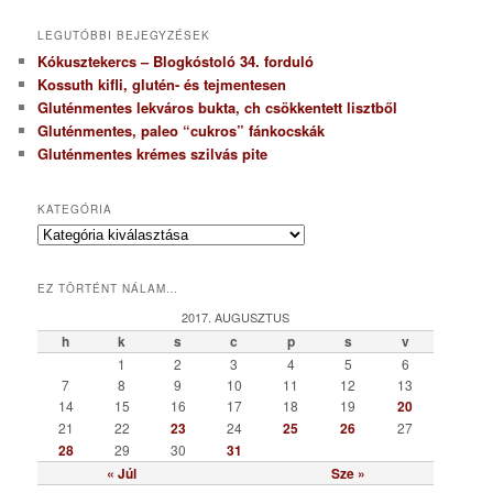
LEGUTÓBBI BEJEGYZÉSEK
Kókusztekercs – Blogkóstoló 34. forduló
Kossuth kifli, glutén- és tejmentesen
Gluténmentes lekváros bukta, ch csökkentett lisztből
Gluténmentes, paleo “cukros” fánkocskák
Gluténmentes krémes szilvás pite
KATEGÓRIA
K
a
t
EZ TÖRTÉNT NÁLAM…
e
g
2017. AUGUSZTUS
ó
h
k
s
c
p
s
v
r
1
2
3
4
5
6
i
7
8
9
10
11
12
13
a
14
15
16
17
18
19
20
21
22
23
24
25
26
27
28
29
30
31
« Júl
Sze »