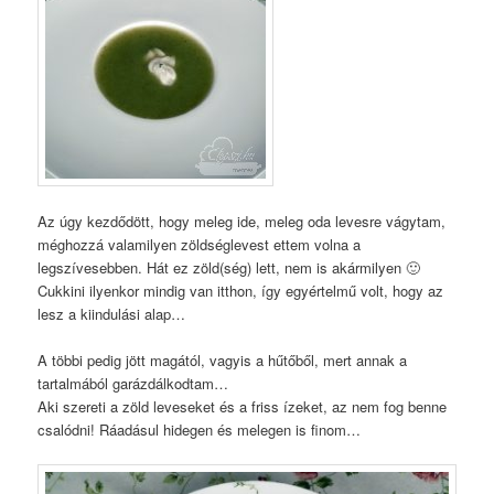
Az úgy kezdődött, hogy meleg ide, meleg oda levesre vágytam,
méghozzá valamilyen zöldséglevest ettem volna a
legszívesebben. Hát ez zöld(ség) lett, nem is akármilyen 🙂
Cukkini ilyenkor mindig van itthon, így egyértelmű volt, hogy az
lesz a kiindulási alap…
A többi pedig jött magától, vagyis a hűtőből, mert annak a
tartalmából garázdálkodtam…
Aki szereti a zöld leveseket és a friss ízeket, az nem fog benne
csalódni! Ráadásul hidegen és melegen is finom…