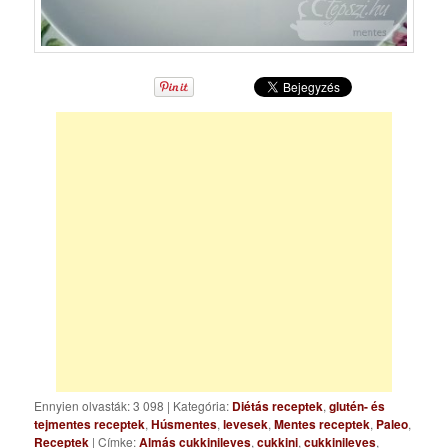
Ennyien olvasták: 3 098
|
Kategória:
Diétás receptek
,
glutén- és
tejmentes receptek
,
Húsmentes
,
levesek
,
Mentes receptek
,
Paleo
,
Receptek
| Címke:
Almás cukkinileves
,
cukkini
,
cukkinileves
,