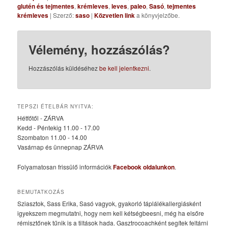
glutén és tejmentes
,
krémleves
,
leves
,
paleo
,
Sasó
,
tejmentes
krémleves
| Szerző:
saso
|
Közvetlen link
a könyvjelzőbe.
Vélemény, hozzászólás?
Hozzászólás küldéséhez
be kell jelentkezni
.
TEPSZI ÉTELBÁR NYITVA:
Hétfőtől - ZÁRVA
Kedd - Péntekig 11.00 - 17.00
Szombaton 11.00 - 14.00
Vasárnap és ünnepnap ZÁRVA
Folyamatosan frissülő információk
Facebook oldalunkon
.
BEMUTATKOZÁS
Sziasztok, Sass Erika, Sasó vagyok, gyakorló táplálékallergiásként
igyekszem megmutatni, hogy nem kell kétségbeesni, még ha elsőre
rémisztőnek tűnik is a tiltások hada. Gasztrocoachként segítek feltárni