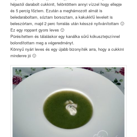
héjastól darabolt cukkinit, felöntöttem annyi vízzel hogy ellepje
és 5 percig főztem. Ezután a meghámozott almát is
beledaraboltam, sóztam borsoztam, a kakukkfű leveleit is
beleszórtam, majd 2 perc forralás után késszé nyilvánítottam 🙂
Ez egy roppant gyors leves 🙂
Pürésítettem és tálaláskor egy kanálka sűrű kókusztejszínnel
bolondítottam meg a végeredményt.
Könnyű nyári leves és egy újabb bizonyíték arra, hogy a cukkini
mindenre jó 🙂