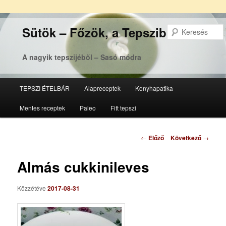
Sütök – Főzök, a Tepsziből
A nagyik tepszijéből – Sasó módra
Főmenü
TEPSZI ÉTELBÁR
Alapreceptek
Konyhapatika
Tovább
Tovább
Mentes receptek
Paleo
Fitt tepszi
az
a
elsődleges
másodlagos
Bejegyzés
←
Előző
Következő
→
navigáció
tartalomra
tartalomra
Almás cukkinileves
Közzétéve
2017-08-31