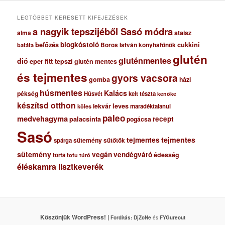
u
m
LEGTÖBBET KERESETT KIFEJEZÉSEK
a nagyik tepszijéből Sasó módra
ataisz
alma
blogkóstoló
befőzés
cukkini
Boros István konyhafőnök
batáta
glutén
gluténmentes
dió
eper
fitt tepszi
glutén mentes
és tejmentes
gyors vacsora
gomba
házi
húsmentes
Kalács
pékség
Húsvét
kelt tészta
kenőke
készítsd otthon
lekvár
leves
maradéktalanul
köles
paleo
medvehagyma
recept
palacsinta
pogácsa
Sasó
tejmentes
tejmentes
sütemény
spárga
sütőtök
sütemény
vegán
vendégváró
édesség
torta
totu
túró
éléskamra lisztkeverék
Köszönjük WordPress! |
Fordítás:
DjZoNe
és
FYGureout