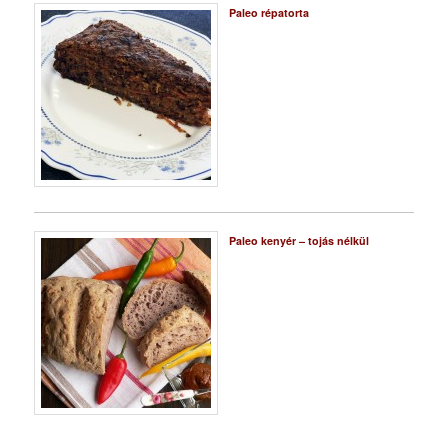
Paleo répatorta
Paleo kenyér – tojás nélkül