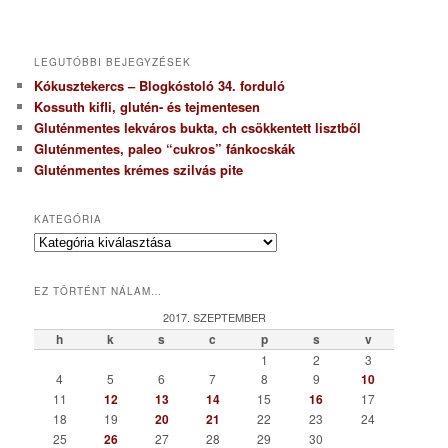
LEGUTÓBBI BEJEGYZÉSEK
Kókusztekercs – Blogkóstoló 34. forduló
Kossuth kifli, glutén- és tejmentesen
Gluténmentes lekváros bukta, ch csökkentett lisztből
Gluténmentes, paleo “cukros” fánkocskák
Gluténmentes krémes szilvás pite
KATEGÓRIA
K
a
t
EZ TÖRTÉNT NÁLAM…
e
g
2017. SZEPTEMBER
ó
h
k
s
c
p
s
v
r
1
2
3
i
4
5
6
7
8
9
10
a
11
12
13
14
15
16
17
18
19
20
21
22
23
24
25
26
27
28
29
30