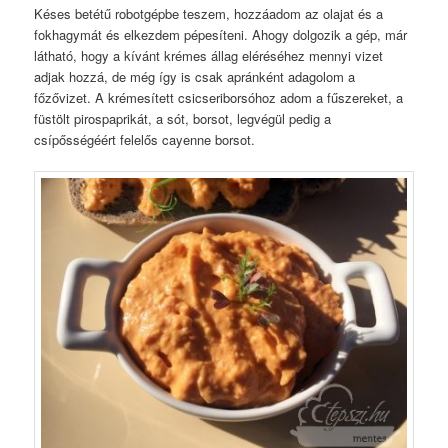
Késes betétű robotgépbe teszem, hozzáadom az olajat és a
fokhagymát és elkezdem pépesíteni. Ahogy dolgozik a gép, már
látható, hogy a kívánt krémes állag eléréséhez mennyi vizet
adjak hozzá, de még így is csak apránként adagolom a
főzővizet. A krémesített csicseriborsóhoz adom a fűszereket, a
füstölt pirospaprikát, a sót, borsot, legvégül pedig a
csípősségéért felelős cayenne borsot.