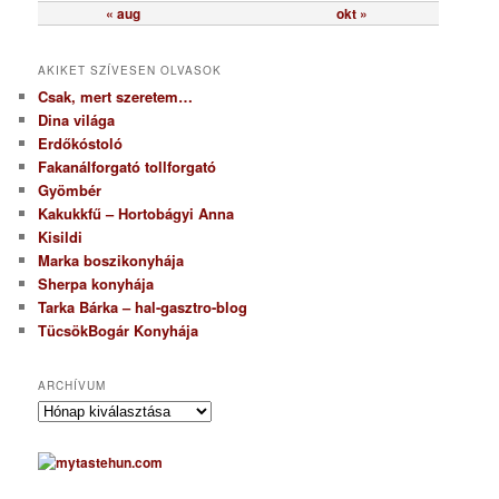
« aug
okt »
AKIKET SZÍVESEN OLVASOK
Csak, mert szeretem…
Dina világa
Erdőkóstoló
Fakanálforgató tollforgató
Gyömbér
Kakukkfű – Hortobágyi Anna
Kisildi
Marka boszikonyhája
Sherpa konyhája
Tarka Bárka – hal-gasztro-blog
TücsökBogár Konyhája
ARCHÍVUM
A
r
c
h
í