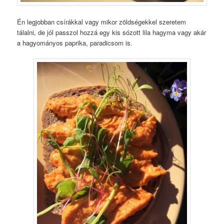
Én legjobban csírákkal vagy mikor zöldségekkel szeretem
tálalni, de jól passzol hozzá egy kis sózott lila hagyma vagy akár
a hagyományos paprika, paradicsom is.