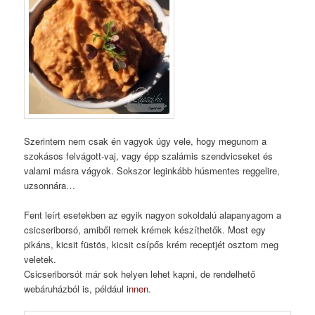
Szerintem nem csak én vagyok úgy vele, hogy megunom a
szokásos felvágott-vaj, vagy épp szalámis szendvicseket és
valami másra vágyok. Sokszor leginkább húsmentes reggelire,
uzsonnára…
Fent leírt esetekben az egyik nagyon sokoldalú alapanyagom a
csicseriborsó, amiből remek krémek készíthetők. Most egy
pikáns, kicsit füstös, kicsit csípős krém receptjét osztom meg
veletek.
Csicseriborsót már sok helyen lehet kapni, de rendelhető
webáruházból is, például
innen
.