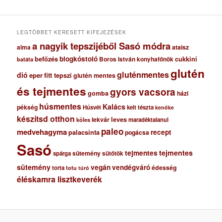
v
u
m
LEGTÖBBET KERESETT KIFEJEZÉSEK
a nagyik tepszijéből Sasó módra
ataisz
alma
blogkóstoló
befőzés
cukkini
Boros István konyhafőnök
batáta
glutén
gluténmentes
dió
eper
fitt tepszi
glutén mentes
és tejmentes
gyors vacsora
gomba
házi
húsmentes
Kalács
pékség
Húsvét
kelt tészta
kenőke
készítsd otthon
lekvár
leves
maradéktalanul
köles
paleo
medvehagyma
recept
palacsinta
pogácsa
Sasó
tejmentes
tejmentes
sütemény
spárga
sütőtök
sütemény
vegán
vendégváró
édesség
torta
totu
túró
éléskamra lisztkeverék