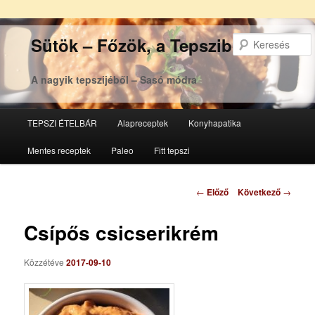
Sütök – Főzök, a Tepsziből
A nagyik tepszijéből – Sasó módra
Főmenü
TEPSZI ÉTELBÁR
Alapreceptek
Konyhapatika
Tovább
Tovább
Mentes receptek
Paleo
Fitt tepszi
az
a
elsődleges
másodlagos
Bejegyzés
←
Előző
Következő
→
navigáció
tartalomra
tartalomra
Csípős csicserikrém
Közzétéve
2017-09-10