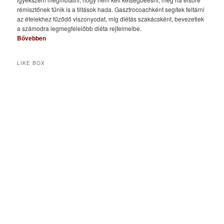
rémisztőnek tűnik is a tiltások hada. Gasztrocoachként segítek feltárni
az ételekhez fűződő viszonyodat, míg diétás szakácsként, bevezetlek
a számodra legmegfelelőbb diéta rejtelmeibe.
Bővebben
LIKE BOX