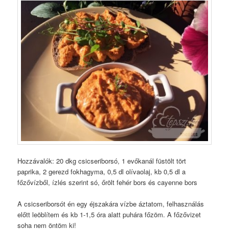
Hozzávalók: 20 dkg csicseriborsó, 1 evőkanál füstölt tört
paprika, 2 gerezd fokhagyma, 0,5 dl olívaolaj, kb 0,5 dl a
főzővízből, ízlés szerint só, őrölt fehér bors és cayenne bors
A csicseriborsót én egy éjszakára vízbe áztatom, felhasználás
előtt leöblítem és kb 1-1,5 óra alatt puhára főzöm. A főzővizet
soha nem öntöm ki!