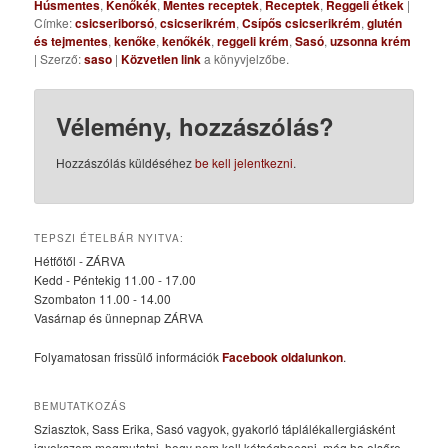
Húsmentes
,
Kenőkék
,
Mentes receptek
,
Receptek
,
Reggeli étkek
|
Címke:
csicseriborsó
,
csicserikrém
,
Csípős csicserikrém
,
glutén
és tejmentes
,
kenőke
,
kenőkék
,
reggeli krém
,
Sasó
,
uzsonna krém
| Szerző:
saso
|
Közvetlen link
a könyvjelzőbe.
Vélemény, hozzászólás?
Hozzászólás küldéséhez
be kell jelentkezni
.
TEPSZI ÉTELBÁR NYITVA:
Hétfőtől - ZÁRVA
Kedd - Péntekig 11.00 - 17.00
Szombaton 11.00 - 14.00
Vasárnap és ünnepnap ZÁRVA
Folyamatosan frissülő információk
Facebook oldalunkon
.
BEMUTATKOZÁS
Sziasztok, Sass Erika, Sasó vagyok, gyakorló táplálékallergiásként
igyekszem megmutatni, hogy nem kell kétségbeesni, még ha elsőre