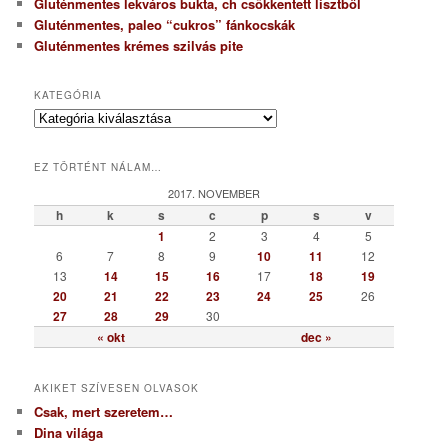
Gluténmentes lekváros bukta, ch csökkentett lisztből
Gluténmentes, paleo “cukros” fánkocskák
Gluténmentes krémes szilvás pite
KATEGÓRIA
K
a
t
EZ TÖRTÉNT NÁLAM…
e
g
2017. NOVEMBER
ó
h
k
s
c
p
s
v
r
1
2
3
4
5
i
6
7
8
9
10
11
12
a
13
14
15
16
17
18
19
20
21
22
23
24
25
26
27
28
29
30
« okt
dec »
AKIKET SZÍVESEN OLVASOK
Csak, mert szeretem…
Dina világa