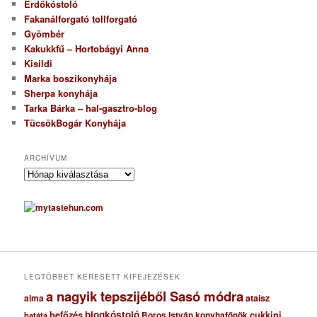
Erdőkóstoló
Fakanálforgató tollforgató
Gyömbér
Kakukkfű – Hortobágyi Anna
Kisildi
Marka boszikonyhája
Sherpa konyhája
Tarka Bárka – hal-gasztro-blog
TücsökBogár Konyhája
ARCHÍVUM
A
r
c
h
í
v
u
m
LEGTÖBBET KERESETT KIFEJEZÉSEK
a nagyik tepszijéből Sasó módra
ataisz
alma
blogkóstoló
befőzés
cukkini
Boros István konyhafőnök
batáta