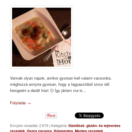
Vannak olyan napok, amikor gyorsan kell valami vacsorára,
méghozzá annyira gyorsan, hogy a fagyasztóból sincs idő
kiengedni a darált húst 🙂 Így jártam ma is…
Folytatás
→
Ennyien olvasták: 2 679
|
Kategória:
főzelékek
,
glutén- és tejmentes
receptek
,
Gyors vacsora
,
Húsmentes
,
Mentes receptek
,