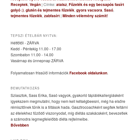
Receptek
,
Vegán
|
Címke:
ataisz
,
Főzelék és egy becsapós fasírt
golyó :)
,
glutén és tejmentes főzelék
,
gyors vacsora
,
Sasó
,
tejmentes főzelék
,
zabfasírt
|
Minden vélemény számít!
TEPSZI ÉTELBÁR NYITVA:
Hétfőtől - ZÁRVA
Kedd - Péntekig 11.00 - 17.00
Szombaton 11.00 - 14.00
Vasárnap és ünnepnap ZÁRVA
Folyamatosan frissülő információk
Facebook oldalunkon
.
BEMUTATKOZÁS
Sziasztok, Sass Erika, Sasó vagyok, gyakorló táplálékallergiásként
igyekszem megmutatni, hogy nem kell kétségbeesni, még ha elsőre
rémisztőnek tűnik is a tiltások hada. Gasztrocoachként segítek feltárni
az ételekhez fűződő viszonyodat, míg diétás szakácsként, bevezetlek
a számodra legmegfelelőbb diéta rejtelmeibe.
Bővebben