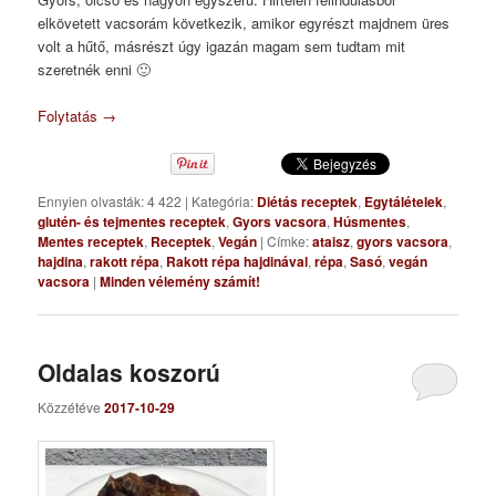
elkövetett vacsorám következik, amikor egyrészt majdnem üres
volt a hűtő, másrészt úgy igazán magam sem tudtam mit
szeretnék enni 🙂
Folytatás
→
Ennyien olvasták: 4 422
|
Kategória:
Diétás receptek
,
Egytálételek
,
glutén- és tejmentes receptek
,
Gyors vacsora
,
Húsmentes
,
Mentes receptek
,
Receptek
,
Vegán
|
Címke:
ataisz
,
gyors vacsora
,
hajdina
,
rakott répa
,
Rakott répa hajdinával
,
répa
,
Sasó
,
vegán
vacsora
|
Minden vélemény számít!
Oldalas koszorú
Közzétéve
2017-10-29