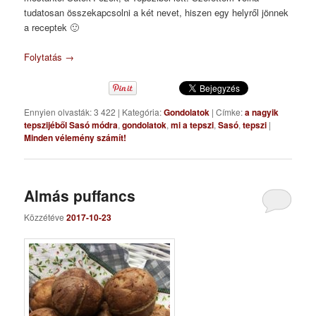
tudatosan összekapcsolni a két nevet, hiszen egy helyről jönnek
a receptek 🙂
Folytatás
→
Ennyien olvasták: 3 422
|
Kategória:
Gondolatok
|
Címke:
a nagyik
tepszijéből Sasó módra
,
gondolatok
,
mi a tepszi
,
Sasó
,
tepszi
|
Minden vélemény számít!
Almás puffancs
Közzétéve
2017-10-23