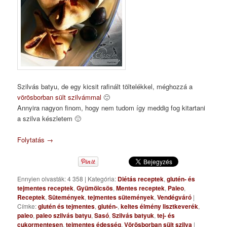
Szilvás batyu, de egy kicsit rafinált töltelékkel, méghozzá a
vörösborban sült szilvámmal
🙂
Annyira nagyon finom, hogy nem tudom így meddig fog kitartani
a szilva készletem 🙂
Folytatás
→
Ennyien olvasták: 4 358
|
Kategória:
Diétás receptek
,
glutén- és
tejmentes receptek
,
Gyümölcsös
,
Mentes receptek
,
Paleo
,
Receptek
,
Sütemények
,
tejmentes sütemények
,
Vendégváró
|
Címke:
glutén és tejmentes
,
glutén-
,
keltes élmény lisztkeverék
,
paleo
,
paleo szilvás batyu
,
Sasó
,
Szilvás batyuk
,
tej- és
cukormentesen
,
tejmentes édesség
,
Vörösborban sült szilva
|