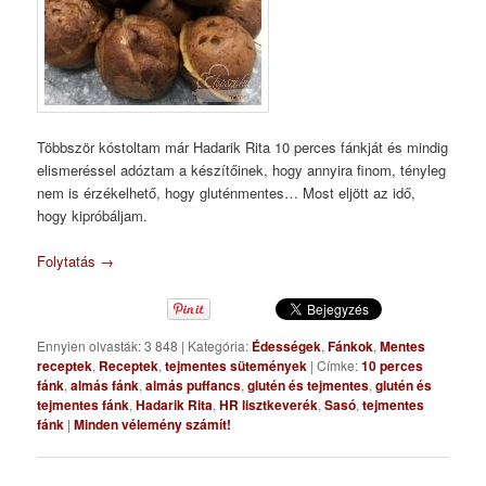
Többször kóstoltam már Hadarik Rita 10 perces fánkját és mindig
elismeréssel adóztam a készítőinek, hogy annyira finom, tényleg
nem is érzékelhető, hogy gluténmentes… Most eljött az idő,
hogy kipróbáljam.
Folytatás
→
Ennyien olvasták: 3 848
|
Kategória:
Édességek
,
Fánkok
,
Mentes
receptek
,
Receptek
,
tejmentes sütemények
|
Címke:
10 perces
fánk
,
almás fánk
,
almás puffancs
,
glutén és tejmentes
,
glutén és
tejmentes fánk
,
Hadarik Rita
,
HR lisztkeverék
,
Sasó
,
tejmentes
fánk
|
Minden vélemény számít!