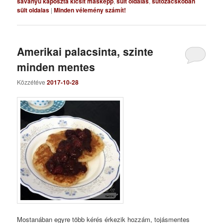
savanyú káposzta kicsit másképp
,
sült oldalas
,
sütőzacskóban
sült oldalas
|
Minden vélemény számít!
Amerikai palacsinta, szinte
minden mentes
Közzétéve
2017-10-28
Mostanában egyre több kérés érkezik hozzám, tojásmentes