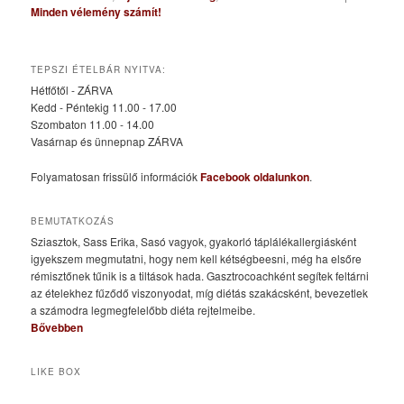
Minden vélemény számít!
TEPSZI ÉTELBÁR NYITVA:
Hétfőtől - ZÁRVA
Kedd - Péntekig 11.00 - 17.00
Szombaton 11.00 - 14.00
Vasárnap és ünnepnap ZÁRVA
Folyamatosan frissülő információk
Facebook oldalunkon
.
BEMUTATKOZÁS
Sziasztok, Sass Erika, Sasó vagyok, gyakorló táplálékallergiásként
igyekszem megmutatni, hogy nem kell kétségbeesni, még ha elsőre
rémisztőnek tűnik is a tiltások hada. Gasztrocoachként segítek feltárni
az ételekhez fűződő viszonyodat, míg diétás szakácsként, bevezetlek
a számodra legmegfelelőbb diéta rejtelmeibe.
Bővebben
LIKE BOX