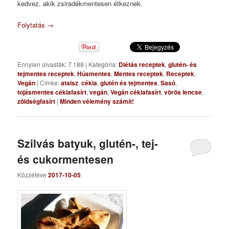
kedvez, akik zsiradékmentesen étkeznek.
Folytatás
→
Ennyien olvasták: 7 188
|
Kategória:
Diétás receptek
,
glutén- és
tejmentes receptek
,
Húsmentes
,
Mentes receptek
,
Receptek
,
Vegán
|
Címke:
ataisz
,
cékla
,
glutén és tejmentes
,
Sasó
,
tojásmentes céklafasírt
,
vegán
,
Vegán céklafasírt
,
vörös lencse
,
zöldségfasírt
|
Minden vélemény számít!
Szilvás batyuk, glutén-, tej-
és cukormentesen
Közzétéve
2017-10-05