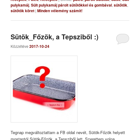
pulykamáj
,
Sült pulykamáj párolt sütőtökkel és gombával
,
sütőtök
,
sütőtök köret
|
Minden vélemény számít!
Sütök_Főzök, a Tepsziből :)
Közzétéve
2017-10-24
Tegnap megváltoztattam a FB oldal nevét, Sütök-Főzök helyett
mostantól Sütök-Főzök, a Tepsziből lett. Szerettem volna