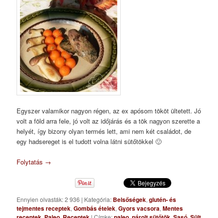
Egyszer valamikor nagyon régen, az ex apósom tököt ültetett. Jó
volt a föld arra fele, jó volt az időjárás és a tök nagyon szerette a
helyét, így bizony olyan termés lett, ami nem két családot, de
egy hadsereget is el tudott volna látni sütőtökkel 🙂
Folytatás
→
Ennyien olvasták: 2 936
|
Kategória:
Belsőségek
,
glutén- és
tejmentes receptek
,
Gombás ételek
,
Gyors vacsora
,
Mentes
receptek
,
Paleo
,
Receptek
|
Címke:
paleo
,
párolt sütőtök
,
Sasó
,
Sült