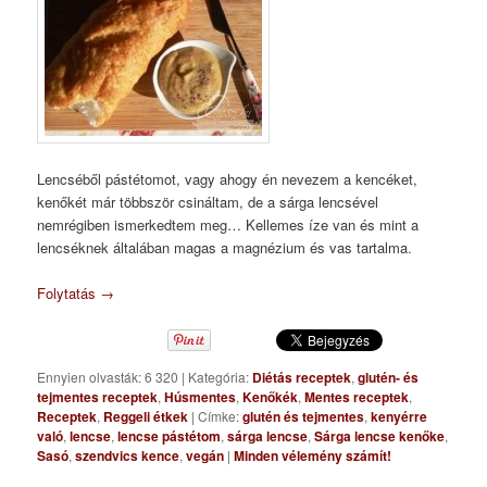
Lencséből pástétomot, vagy ahogy én nevezem a kencéket,
kenőkét már többször csináltam, de a sárga lencsével
nemrégiben ismerkedtem meg… Kellemes íze van és mint a
lencséknek általában magas a magnézium és vas tartalma.
Folytatás
→
Ennyien olvasták: 6 320
|
Kategória:
Diétás receptek
,
glutén- és
tejmentes receptek
,
Húsmentes
,
Kenőkék
,
Mentes receptek
,
Receptek
,
Reggeli étkek
|
Címke:
glutén és tejmentes
,
kenyérre
való
,
lencse
,
lencse pástétom
,
sárga lencse
,
Sárga lencse kenőke
,
Sasó
,
szendvics kence
,
vegán
|
Minden vélemény számít!