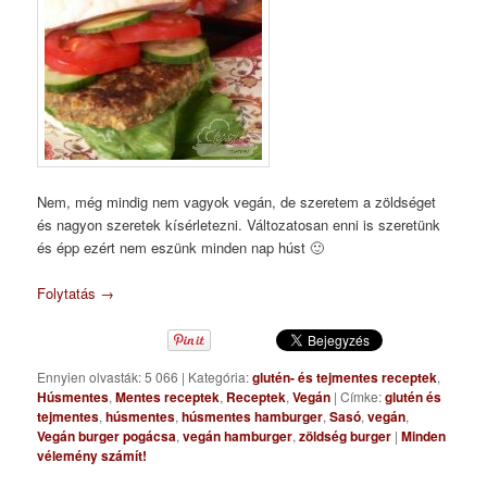
Nem, még mindig nem vagyok vegán, de szeretem a zöldséget
és nagyon szeretek kísérletezni. Változatosan enni is szeretünk
és épp ezért nem eszünk minden nap húst 🙂
Folytatás
→
Ennyien olvasták: 5 066
|
Kategória:
glutén- és tejmentes receptek
,
Húsmentes
,
Mentes receptek
,
Receptek
,
Vegán
|
Címke:
glutén és
tejmentes
,
húsmentes
,
húsmentes hamburger
,
Sasó
,
vegán
,
Vegán burger pogácsa
,
vegán hamburger
,
zöldség burger
|
Minden
vélemény számít!