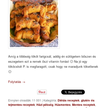
Amíg a többség tököt farigcsál, addig én sütögetem bőszen és
eszegetem ezt a remek őszi vitamin forrást 🙂 Na jó egy
tököcskét P. is megfaragott, csak hogy ne maradjunk töketlenek
🙂
Folytatás
→
Ennyien olvasták: 11 001
|
Kategória:
Diétás receptek
,
glutén- és
tejmentes receptek
,
Házi pékség
,
Húsmentes
,
Mentes receptek
,