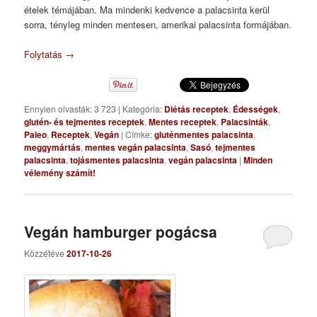
ételek témájában. Ma mindenki kedvence a palacsinta kerül
sorra, tényleg minden mentesen, amerikai palacsinta formájában.
Folytatás
→
Ennyien olvasták: 3 723
|
Kategória:
Diétás receptek
,
Édességek
,
glutén- és tejmentes receptek
,
Mentes receptek
,
Palacsinták
,
Paleo
,
Receptek
,
Vegán
|
Címke:
gluténmentes palacsinta
,
meggymártás
,
mentes vegán palacsinta
,
Sasó
,
tejmentes
palacsinta
,
tojásmentes palacsinta
,
vegán palacsinta
|
Minden
vélemény számít!
Vegán hamburger pogácsa
Közzétéve
2017-10-26