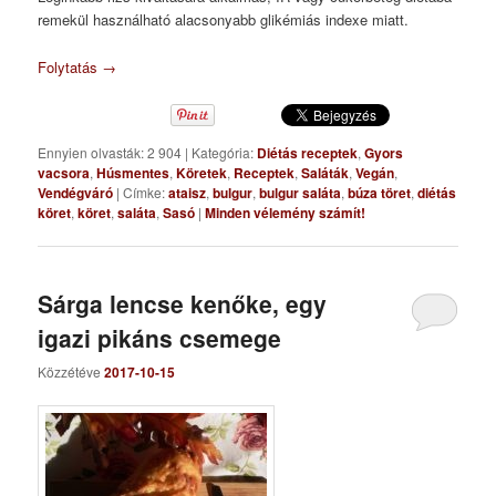
remekül használható alacsonyabb glikémiás indexe miatt.
Folytatás
→
Ennyien olvasták: 2 904
|
Kategória:
Diétás receptek
,
Gyors
vacsora
,
Húsmentes
,
Köretek
,
Receptek
,
Saláták
,
Vegán
,
Vendégváró
|
Címke:
ataisz
,
bulgur
,
bulgur saláta
,
búza töret
,
diétás
köret
,
köret
,
saláta
,
Sasó
|
Minden vélemény számít!
Sárga lencse kenőke, egy
igazi pikáns csemege
Közzétéve
2017-10-15