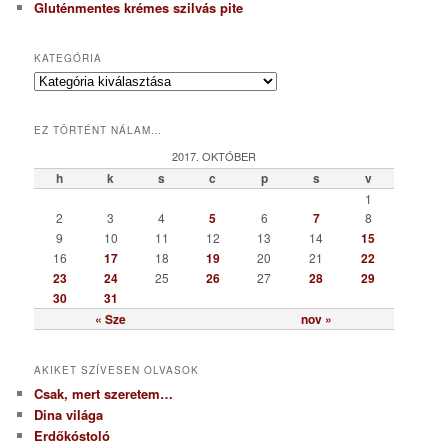
Gluténmentes krémes szilvás pite
KATEGÓRIA
K
a
t
EZ TÖRTÉNT NÁLAM…
e
g
2017. OKTÓBER
ó
h
k
s
c
p
s
v
r
1
i
2
3
4
5
6
7
8
a
9
10
11
12
13
14
15
16
17
18
19
20
21
22
23
24
25
26
27
28
29
30
31
« Sze
nov »
AKIKET SZÍVESEN OLVASOK
Csak, mert szeretem…
Dina világa
Erdőkóstoló