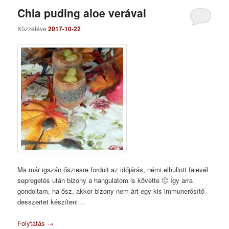
Chia puding aloe verával
Közzétéve
2017-10-22
Ma már igazán ősziesre fordult az időjárás, némi elhullott falevél
sepregetés után bizony a hangulatom is követte 🙂 Így arra
gondoltam, ha ősz, akkor bizony nem árt egy kis immunerősítő
desszertet készíteni…
Folytatás
→