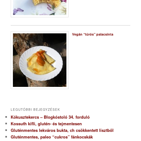
Vegán “túrós” palacsinta
LEGUTÓBBI BEJEGYZÉSEK
Kókusztekercs – Blogkóstoló 34. forduló
Kossuth kifli, glutén- és tejmentesen
Gluténmentes lekváros bukta, ch csökkentett lisztből
Gluténmentes, paleo “cukros” fánkocskák