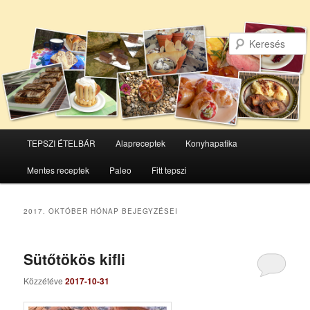
Főmenü
TEPSZI ÉTELBÁR
Alapreceptek
Konyhapatika
Tovább
Tovább
Mentes receptek
Paleo
Fitt tepszi
az
a
elsődleges
másodlagos
2017. OKTÓBER
HÓNAP BEJEGYZÉSEI
tartalomra
tartalomra
Sütőtökös kifli
Közzétéve
2017-10-31