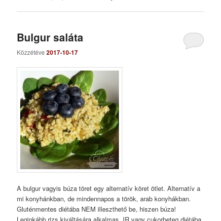
Bulgur saláta
Közzétéve
2017-10-17
A bulgur vagyis búza töret egy alternatív köret ötlet. Alternatív a
mi konyhánkban, de mindennapos a török, arab konyhákban.
Gluténmentes diétába NEM illeszthető be, hiszen búza!
Leginkább rizs kiváltására alkalmas, IR vagy cukorbeteg diétába