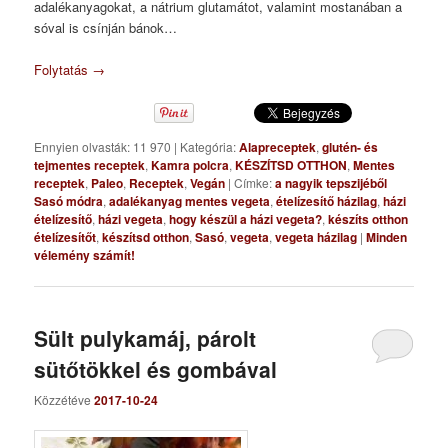
adalékanyagokat, a nátrium glutamátot, valamint mostanában a
sóval is csínján bánok…
Folytatás
→
Ennyien olvasták: 11 970
|
Kategória:
Alapreceptek
,
glutén- és
tejmentes receptek
,
Kamra polcra
,
KÉSZÍTSD OTTHON
,
Mentes
receptek
,
Paleo
,
Receptek
,
Vegán
|
Címke:
a nagyik tepszijéből
Sasó módra
,
adalékanyag mentes vegeta
,
ételízesítő házilag
,
házi
ételízesítő
,
házi vegeta
,
hogy készül a házi vegeta?
,
készíts otthon
ételízesítőt
,
készítsd otthon
,
Sasó
,
vegeta
,
vegeta házilag
|
Minden
vélemény számít!
Sült pulykamáj, párolt
sütőtökkel és gombával
Közzétéve
2017-10-24