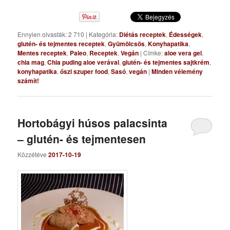
Ennyien olvasták: 2 710
|
Kategória:
Diétás receptek
,
Édességek
,
glutén- és tejmentes receptek
,
Gyümölcsös
,
Konyhapatika
,
Mentes receptek
,
Paleo
,
Receptek
,
Vegán
|
Címke:
aloe vera gel
,
chia mag
,
Chia puding aloe verával
,
glutén- és tejmentes sajtkrém
,
konyhapatika
,
őszi szuper food
,
Sasó
,
vegán
|
Minden vélemény
számít!
Hortobágyi húsos palacsinta
– glutén- és tejmentesen
Közzétéve
2017-10-19