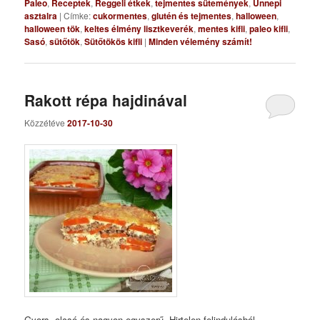
Paleo
,
Receptek
,
Reggeli étkek
,
tejmentes sütemények
,
Ünnepi
asztalra
|
Címke:
cukormentes
,
glutén és tejmentes
,
halloween
,
halloween tök
,
keltes élmény lisztkeverék
,
mentes kifli
,
paleo kifli
,
Sasó
,
sütőtök
,
Sütőtökös kifli
|
Minden vélemény számít!
Rakott répa hajdinával
Közzétéve
2017-10-30
Gyors, olcsó és nagyon egyszerű. Hirtelen felindulásból