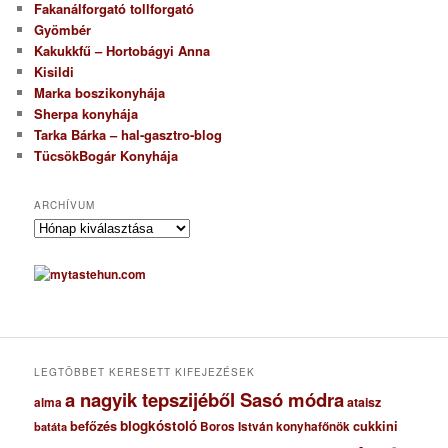
Fakanálforgató tollforgató
Gyömbér
Kakukkfű – Hortobágyi Anna
Kisildi
Marka boszikonyhája
Sherpa konyhája
Tarka Bárka – hal-gasztro-blog
TücsökBogár Konyhája
ARCHÍVUM
A
r
c
h
í
v
u
m
LEGTÖBBET KERESETT KIFEJEZÉSEK
a nagyik tepszijéből Sasó módra
ataisz
alma
blogkóstoló
befőzés
cukkini
Boros István konyhafőnök
batáta