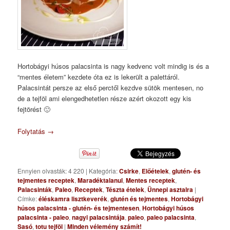
Hortobágyi húsos palacsinta is nagy kedvenc volt mindig is és a
“mentes életem” kezdete óta ez is lekerült a palettáról.
Palacsintát persze az első perctől kezdve sütök mentesen, no
de a tejföl ami elengedhetetlen része azért okozott egy kis
fejtörést 🙂
Folytatás
→
Ennyien olvasták: 4 220
|
Kategória:
Csirke
,
Előételek
,
glutén- és
tejmentes receptek
,
Maradéktalanul
,
Mentes receptek
,
Palacsinták
,
Paleo
,
Receptek
,
Tészta ételek
,
Ünnepi asztalra
|
Címke:
éléskamra lisztkeverék
,
glutén és tejmentes
,
Hortobágyi
húsos palacsinta - glutén- és tejmentesen
,
Hortobágyi húsos
palacsinta - paleo
,
nagyi palacsintája
,
paleo
,
paleo palacsinta
,
Sasó
,
totu tejföl
|
Minden vélemény számít!