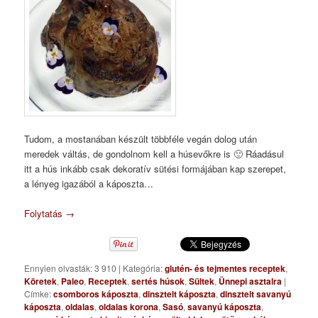
Tudom, a mostanában készült többféle vegán dolog után
meredek váltás, de gondolnom kell a húsevőkre is 🙂 Ráadásul
itt a hús inkább csak dekoratív sütési formájában kap szerepet,
a lényeg igazából a káposzta…
Folytatás
→
Ennyien olvasták: 3 910
|
Kategória:
glutén- és tejmentes receptek
,
Köretek
,
Paleo
,
Receptek
,
sertés húsok
,
Sültek
,
Ünnepi asztalra
|
Címke:
csomboros káposzta
,
dinsztelt káposzta
,
dinsztelt savanyú
káposzta
,
oldalas
,
oldalas korona
,
Sasó
,
savanyú káposzta
,