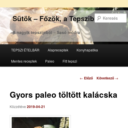
Sütök – Főzök, a Tepsziből
A nagyik tepszijéből – Sasó módra
Főmenü
TEPSZI ÉTELBÁR
Alapreceptek
Konyhapatika
Tovább
Tovább
Mentes receptek
Paleo
Fitt tepszi
az
a
elsődleges
másodlagos
Bejegyzés
←
Előző
Következő
→
navigáció
tartalomra
tartalomra
Gyors paleo töltött kalácska
Közzétéve
2019-04-21