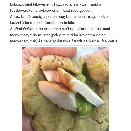
kókuszolajjal kikevertem, hozzáadtam a vizet, majd a
lisztkeveréket is belekevertem kézi robotgéppel.
A tésztát 20 percig a pulton hagytam pihenni, majd nedves
kézzel kilenc golyót formáztam belőle.
A gömböcöket a tenyeremben szétlapítottam mokkáskanál
medvehagymás mustár (paleo mustárba kevertem darált
medvehagymát) és néhány darabka füstölt csirkemell filé került