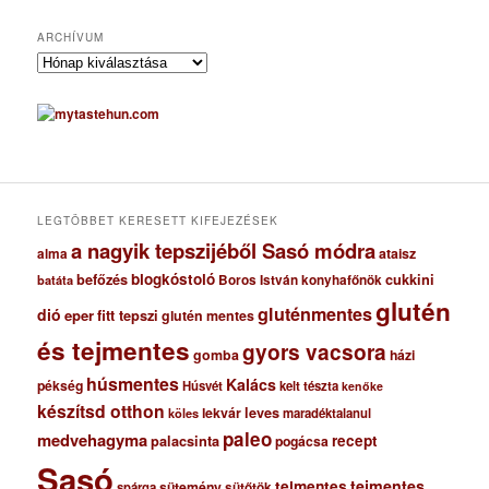
ARCHÍVUM
A
r
c
h
í
v
u
m
LEGTÖBBET KERESETT KIFEJEZÉSEK
a nagyik tepszijéből Sasó módra
ataisz
alma
blogkóstoló
befőzés
cukkini
Boros István konyhafőnök
batáta
glutén
gluténmentes
dió
eper
fitt tepszi
glutén mentes
és tejmentes
gyors vacsora
gomba
házi
húsmentes
Kalács
pékség
Húsvét
kelt tészta
kenőke
készítsd otthon
lekvár
leves
maradéktalanul
köles
paleo
medvehagyma
recept
palacsinta
pogácsa
Sasó
tejmentes
tejmentes
sütemény
spárga
sütőtök