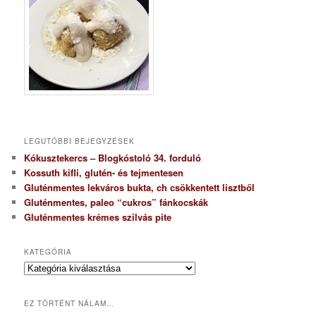
LEGUTÓBBI BEJEGYZÉSEK
Kókusztekercs – Blogkóstoló 34. forduló
Kossuth kifli, glutén- és tejmentesen
Gluténmentes lekváros bukta, ch csökkentett lisztből
Gluténmentes, paleo “cukros” fánkocskák
Gluténmentes krémes szilvás pite
KATEGÓRIA
K
a
t
EZ TÖRTÉNT NÁLAM…
e