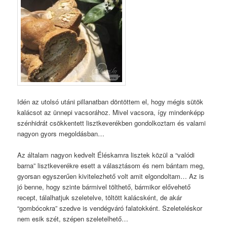
Idén az utolsó utáni pillanatban döntöttem el, hogy mégis sütök
kalácsot az ünnepi vacsorához. Mivel vacsora, így mindenképp
szénhidrát csökkentett lisztkeverékben gondolkoztam és valami
nagyon gyors megoldásban…
Az általam nagyon kedvelt Éléskamra lisztek közül a “valódi
barna” lisztkeverékre esett a választásom és nem bántam meg,
gyorsan egyszerűen kivitelezhető volt amit elgondoltam… Az is
jó benne, hogy szinte bármivel tölthető, bármikor elővehető
recept, tálalhatjuk szeletelve, töltött kalácsként, de akár
“gombócokra” szedve is vendégváró falatokként. Szeleteléskor
nem esik szét, szépen szeletelhető…