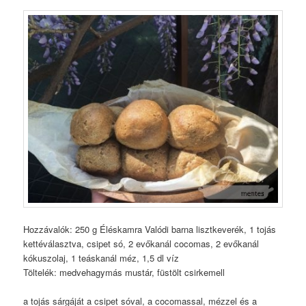
Hozzávalók: 250 g Éléskamra Valódi barna lisztkeverék, 1 tojás
kettéválasztva, csipet só, 2 evőkanál cocomas, 2 evőkanál
kókuszolaj, 1 teáskanál méz, 1,5 dl víz
Töltelék: medvehagymás mustár, füstölt csirkemell
a tojás sárgáját a csipet sóval, a cocomassal, mézzel és a