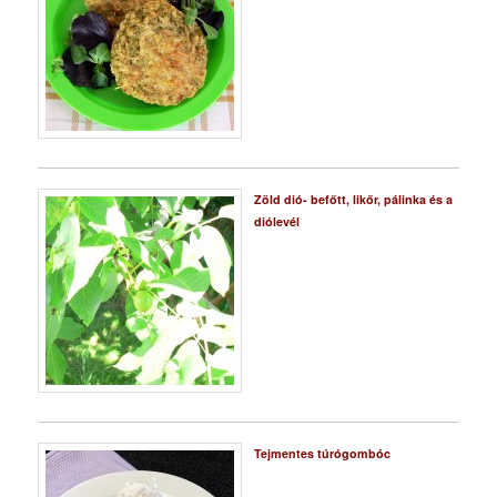
Zöld dió- befőtt, likőr, pálinka és a
diólevél
Tejmentes túrógombóc