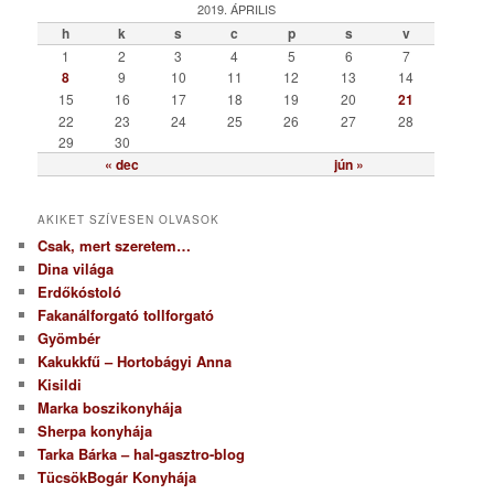
g
2019. ÁPRILIS
ó
h
k
s
c
p
s
v
r
1
2
3
4
5
6
7
i
8
9
10
11
12
13
14
a
15
16
17
18
19
20
21
22
23
24
25
26
27
28
29
30
« dec
jún »
AKIKET SZÍVESEN OLVASOK
Csak, mert szeretem…
Dina világa
Erdőkóstoló
Fakanálforgató tollforgató
Gyömbér
Kakukkfű – Hortobágyi Anna
Kisildi
Marka boszikonyhája
Sherpa konyhája
Tarka Bárka – hal-gasztro-blog
TücsökBogár Konyhája