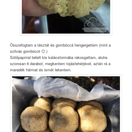
Összefogtam a tésztát és gombóccá hengergettem (mint a
szilvás gombócot 🙂 )
Sütőpapírral bélelt kis kalácsformába rakosgattam, alulra
szorosan 6 darabot, megkentem tojásfehérjével, aztán rá a
maradék hármat és ismét lekentem.