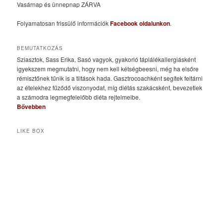
Vasárnap és ünnepnap ZÁRVA
Folyamatosan frissülő információk
Facebook oldalunkon
.
BEMUTATKOZÁS
Sziasztok, Sass Erika, Sasó vagyok, gyakorló táplálékallergiásként
igyekszem megmutatni, hogy nem kell kétségbeesni, még ha elsőre
rémisztőnek tűnik is a tiltások hada. Gasztrocoachként segítek feltárni
az ételekhez fűződő viszonyodat, míg diétás szakácsként, bevezetlek
a számodra legmegfelelőbb diéta rejtelmeibe.
Bővebben
LIKE BOX