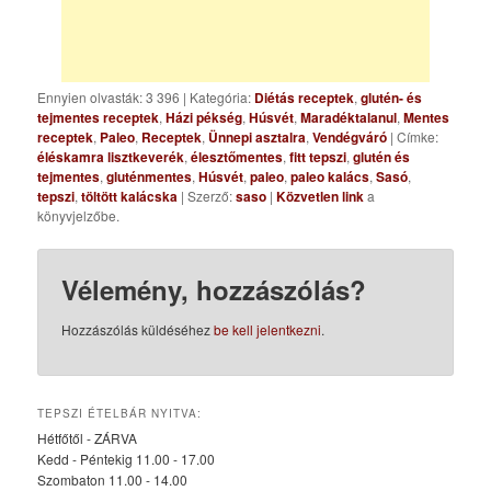
Ennyien olvasták: 3 396
|
Kategória:
Diétás receptek
,
glutén- és
tejmentes receptek
,
Házi pékség
,
Húsvét
,
Maradéktalanul
,
Mentes
receptek
,
Paleo
,
Receptek
,
Ünnepi asztalra
,
Vendégváró
| Címke:
éléskamra lisztkeverék
,
élesztőmentes
,
fitt tepszi
,
glutén és
tejmentes
,
gluténmentes
,
Húsvét
,
paleo
,
paleo kalács
,
Sasó
,
tepszi
,
töltött kalácska
| Szerző:
saso
|
Közvetlen link
a
könyvjelzőbe.
Vélemény, hozzászólás?
Hozzászólás küldéséhez
be kell jelentkezni
.
TEPSZI ÉTELBÁR NYITVA:
Hétfőtől - ZÁRVA
Kedd - Péntekig 11.00 - 17.00
Szombaton 11.00 - 14.00