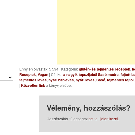
Ennyien olvasták: 5 594
|
Kategória:
glutén- és tejmentes receptek
,
l
Receptek
,
Vegán
| Címke:
a nagyik tepszijéből Sasó módra
,
fejtett b
tejmentes leves
,
nyári bableves
,
nyári leves
,
Sasó
,
tejmentes tejföl
|
Közvetlen link
a könyvjelzőbe.
Vélemény, hozzászólás?
Hozzászólás küldéséhez
be kell jelentkezni
.