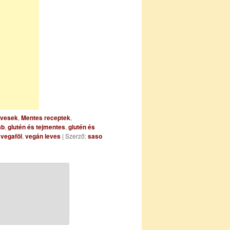
evesek
,
Mentes receptek
,
ab
,
glutén és tejmentes
,
glutén és
,
vegaföl
,
vegán leves
| Szerző:
saso