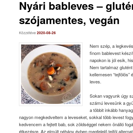
Nyári bableves – glutén-
szójamentes, vegán
Közzétéve
2020-08-26
Nem szép, a legkevés
finom bablevest készí
napokon is jól esik, hi
Nem tartalmaz glutént
kellemesen “tejfölös” é
leves.
Sokan vagyunk úgy sz
számú levesünk a gy
a többit inkább hanya
nagyon megkedveltem a leveseket, sokkal több levest fogy
kedvencem a fejtett bab, sok zöldséggel nekem önálló fogá
étkezésre. Az elmúlt néhány évben megfelelő tejföl altern