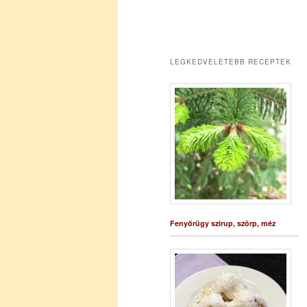
LEGKEDVELETEBB RECEPTEK
Fenyőrügy szirup, szörp, méz