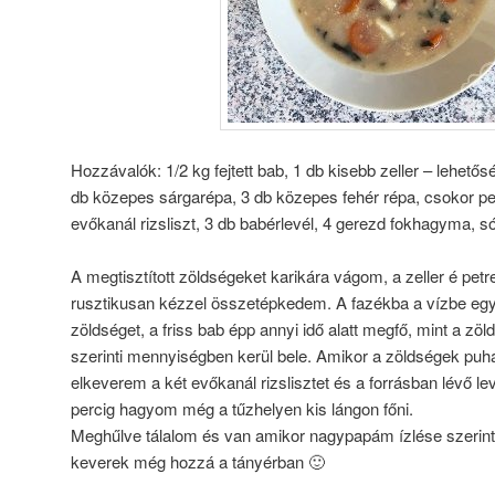
Hozzávalók: 1/2 kg fejtett bab, 1 db kisebb zeller – lehetősé
db közepes sárgarépa, 3 db közepes fehér répa, csokor pe
evőkanál rizsliszt, 3 db babérlevél, 4 gerezd fokhagyma, só, 
A megtisztított zöldségeket karikára vágom, a zeller é pet
rusztikusan kézzel összetépkedem. A fazékba a vízbe eg
zöldséget, a friss bab épp annyi idő alatt megfő, mint a zö
szerinti mennyiségben kerül bele. Amikor a zöldségek puhá
elkeverem a két evőkanál rizslisztet és a forrásban lévő l
percig hagyom még a tűzhelyen kis lángon főni.
Meghűlve tálalom és van amikor nagypapám ízlése szerin
keverek még hozzá a tányérban 🙂