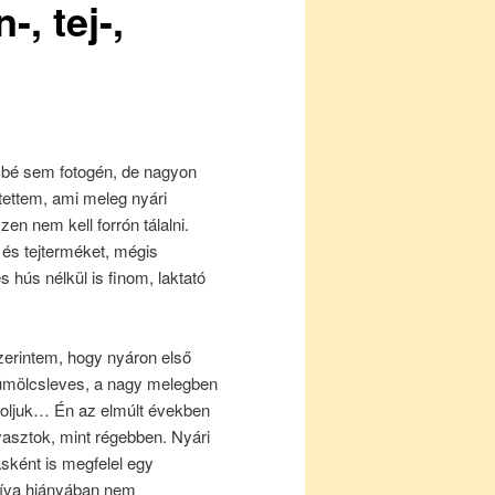
, tej-,
bé sem fotogén, de nagyon
tettem, ami meleg nyári
szen nem kell forrón tálalni.
 és tejterméket, mégis
s hús nélkül is finom, laktató
erintem, hogy nyáron első
ümölcsleves, a nagy melegben
goljuk… Én az elmúlt években
asztok, mint régebben. Nyári
sként is megfelel egy
atíva hiányában nem