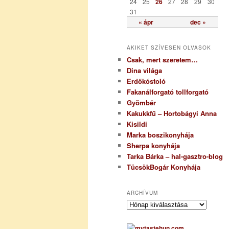
24
25
26
27
28
29
30
31
« ápr
dec »
AKIKET SZÍVESEN OLVASOK
Csak, mert szeretem…
Dina világa
Erdőkóstoló
Fakanálforgató tollforgató
Gyömbér
Kakukkfű – Hortobágyi Anna
Kisildi
Marka boszikonyhája
Sherpa konyhája
Tarka Bárka – hal-gasztro-blog
TücsökBogár Konyhája
ARCHÍVUM
A
r
c