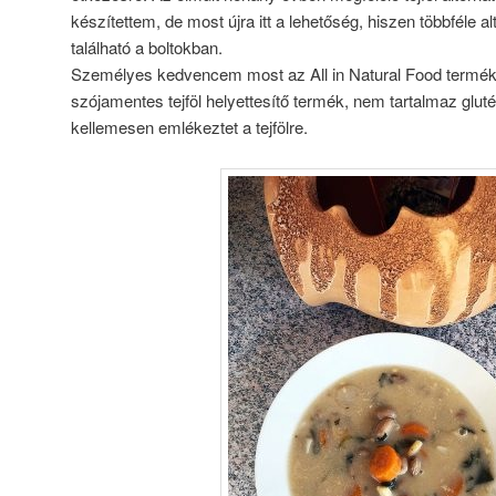
készítettem, de most újra itt a lehetőség, hiszen többféle alt
található a boltokban.
Személyes kedvencem most az All in Natural Food termék
szójamentes tejföl helyettesítő termék, nem tartalmaz glutént
kellemesen emlékeztet a tejfölre.