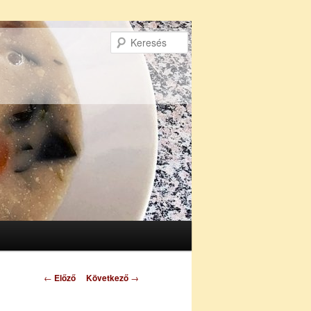
Keresés
Bejegyzés
←
Előző
Következő
→
navigáció