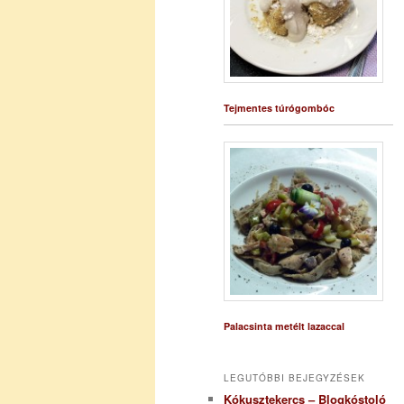
Tejmentes túrógombóc
Palacsinta metélt lazaccal
LEGUTÓBBI BEJEGYZÉSEK
Kókusztekercs – Blogkóstoló