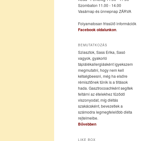
Szombaton 11.00 - 14.00
Vasárnap és ünnepnap ZÁRVA
tartalomra
tartalomra
Folyamatosan frissülő információk
Facebook oldalunkon
.
BEMUTATKOZÁS
Sziasztok, Sass Erika, Sasó
vagyok, gyakorló
táplálékallergiásként igyekszem
megmutatni, hogy nem kell
kétségbeesni, még ha elsőre
rémisztőnek tűnik is a tiltások
hada. Gasztrocoachként segítek
feltárni az ételekhez fűződő
viszonyodat, míg diétás
szakácsként, bevezetlek a
számodra legmegfelelőbb diéta
rejtelmeibe.
Bővebben
LIKE BOX