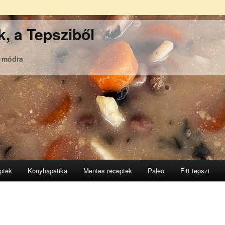
, a Tepsziből
ó módra
ptek
Konyhapatika
Mentes receptek
Paleo
Fitt tepszi