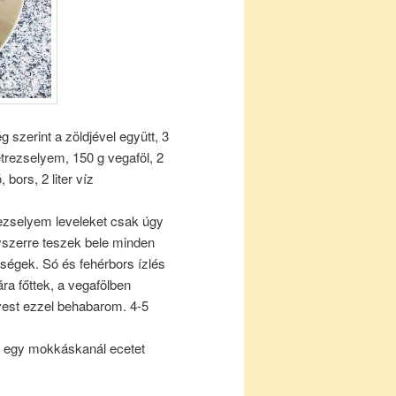
g szerint a zöldjével együtt, 3
trezselyem, 150 g vegaföl, 2
bors, 2 liter víz
rezselyem leveleket csak úgy
yszerre teszek bele minden
ldségek. Só és fehérbors ízlés
ra főttek, a vegafölben
evest ezzel behabarom. 4-5
t egy mokkáskanál ecetet