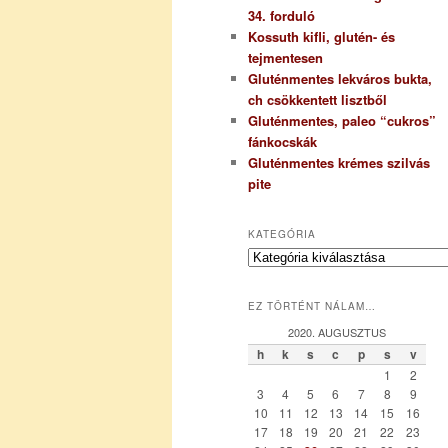
34. forduló
Kossuth kifli, glutén- és
tejmentesen
Gluténmentes lekváros bukta,
ch csökkentett lisztből
Gluténmentes, paleo “cukros”
fánkocskák
Gluténmentes krémes szilvás
pite
KATEGÓRIA
K
a
t
EZ TÖRTÉNT NÁLAM…
e
g
2020. AUGUSZTUS
ó
h
k
s
c
p
s
v
r
1
2
i
3
4
5
6
7
8
9
a
10
11
12
13
14
15
16
17
18
19
20
21
22
23