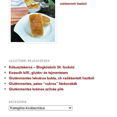
csökkentett lisztből
LEGUTÓBBI BEJEGYZÉSEK
Kókusztekercs – Blogkóstoló 34. forduló
Kossuth kifli, glutén- és tejmentesen
Gluténmentes lekváros bukta, ch csökkentett lisztből
Gluténmentes, paleo “cukros” fánkocskák
Gluténmentes krémes szilvás pite
KATEGÓRIA
K
a