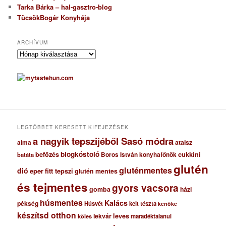
Tarka Bárka – hal-gasztro-blog
TücsökBogár Konyhája
ARCHÍVUM
A
r
c
h
í
v
u
m
LEGTÖBBET KERESETT KIFEJEZÉSEK
a nagyik tepszijéből Sasó módra
ataisz
alma
blogkóstoló
befőzés
cukkini
Boros István konyhafőnök
batáta
glutén
gluténmentes
dió
eper
fitt tepszi
glutén mentes
és tejmentes
gyors vacsora
gomba
házi
húsmentes
Kalács
pékség
Húsvét
kelt tészta
kenőke
készítsd otthon
lekvár
leves
maradéktalanul
köles