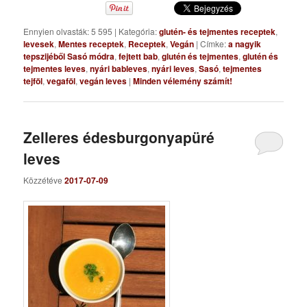
Ennyien olvasták: 5 595
|
Kategória:
glutén- és tejmentes receptek
,
levesek
,
Mentes receptek
,
Receptek
,
Vegán
|
Címke:
a nagyik
tepszijéből Sasó módra
,
fejtett bab
,
glutén és tejmentes
,
glutén és
tejmentes leves
,
nyári bableves
,
nyári leves
,
Sasó
,
tejmentes
tejföl
,
vegaföl
,
vegán leves
|
Minden vélemény számít!
Zelleres édesburgonyapüré
leves
Közzétéve
2017-07-09