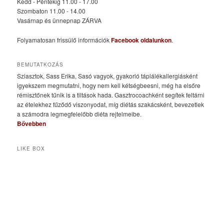
Kedd - Péntekig 11.00 - 17.00
Szombaton 11.00 - 14.00
Vasárnap és ünnepnap ZÁRVA
Folyamatosan frissülő információk
Facebook oldalunkon
.
BEMUTATKOZÁS
Sziasztok, Sass Erika, Sasó vagyok, gyakorló táplálékallergiásként
igyekszem megmutatni, hogy nem kell kétségbeesni, még ha elsőre
rémisztőnek tűnik is a tiltások hada. Gasztrocoachként segítek feltárni
az ételekhez fűződő viszonyodat, míg diétás szakácsként, bevezetlek
a számodra legmegfelelőbb diéta rejtelmeibe.
Bővebben
LIKE BOX