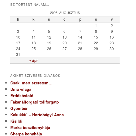
t
EZ TÖRTÉNT NÁLAM…
e
g
2026. AUGUSZTUS
ó
h
k
s
c
p
s
v
r
1
2
i
3
4
5
6
7
8
9
a
10
11
12
13
14
15
16
17
18
19
20
21
22
23
24
25
26
27
28
29
30
31
« ápr
AKIKET SZÍVESEN OLVASOK
Csak, mert szeretem…
Dina világa
Erdőkóstoló
Fakanálforgató tollforgató
Gyömbér
Kakukkfű – Hortobágyi Anna
Kisildi
Marka boszikonyhája
Sherpa konyhája