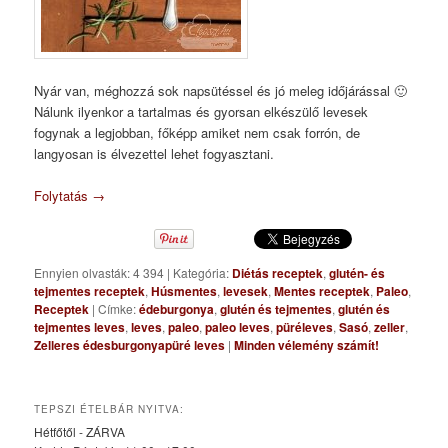
Nyár van, méghozzá sok napsütéssel és jó meleg időjárással 🙂
Nálunk ilyenkor a tartalmas és gyorsan elkészülő levesek
fogynak a legjobban, főképp amiket nem csak forrón, de
langyosan is élvezettel lehet fogyasztani.
Folytatás
→
Ennyien olvasták: 4 394
|
Kategória:
Diétás receptek
,
glutén- és
tejmentes receptek
,
Húsmentes
,
levesek
,
Mentes receptek
,
Paleo
,
Receptek
|
Címke:
édeburgonya
,
glutén és tejmentes
,
glutén és
tejmentes leves
,
leves
,
paleo
,
paleo leves
,
püréleves
,
Sasó
,
zeller
,
Zelleres édesburgonyapüré leves
|
Minden vélemény számít!
TEPSZI ÉTELBÁR NYITVA:
Hétfőtől - ZÁRVA