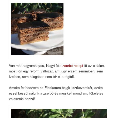
Van már hagyományos, Nagyi féle
zserbó recept
itt az oldalon,
most jön egy reform változat, ami úgy érzem semmiben, sem
ízeiben, sem állagában nem tér el a régitől.
Amióta felfedeztem az Éléskamra bejgli lisztkeverékét, azóta
ezzel készül nálunk a zserbó és meg kell mondjam, tökéletes
választás hozzá!