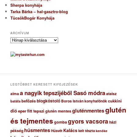
Sherpa konyhája
Tarka Bárka – hal-gasztro-blog
TücsökBogár Konyhája
ARCHÍVUM
A
r
c
h
í
v
u
m
LEGTÖBBET KERESETT KIFEJEZÉSEK
a nagyik tepszijéből Sasó módra
ataisz
alma
blogkóstoló
befőzés
cukkini
Boros István konyhafőnök
batáta
glutén
gluténmentes
dió
eper
fitt tepszi
glutén mentes
és tejmentes
gyors vacsora
gomba
házi
húsmentes
Kalács
pékség
Húsvét
kelt tészta
kenőke