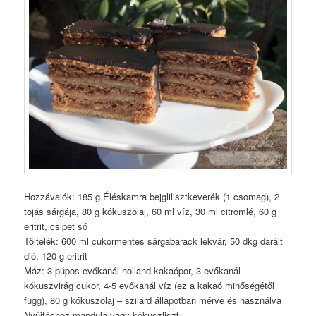
Hozzávalók: 185 g Éléskamra bejglilisztkeverék (1 csomag), 2
tojás sárgája, 80 g kókuszolaj, 60 ml víz, 30 ml citromlé, 60 g
eritrit, csipet só
Töltelék: 600 ml cukormentes sárgabarack lekvár, 50 dkg darált
dió, 120 g eritrit
Máz: 3 púpos evőkanál holland kakaópor, 3 evőkanál
kókuszvirág cukor, 4-5 evőkanál víz (ez a kakaó minőségétől
függ), 80 g kókuszolaj – szilárd állapotban mérve és használva
Nyújtáshoz mandula vagy kókuszliszt