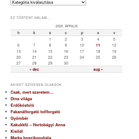
K
a
t
EZ TÖRTÉNT NÁLAM…
e
g
2020. ÁPRILIS
ó
h
k
s
c
p
s
v
r
1
2
3
4
5
i
6
7
8
9
10
11
12
a
13
14
15
16
17
18
19
20
21
22
23
24
25
26
27
28
29
30
« dec
aug »
AKIKET SZÍVESEN OLVASOK
Csak, mert szeretem…
Dina világa
Erdőkóstoló
Fakanálforgató tollforgató
Gyömbér
Kakukkfű – Hortobágyi Anna
Kisildi
Marka boszikonyhája