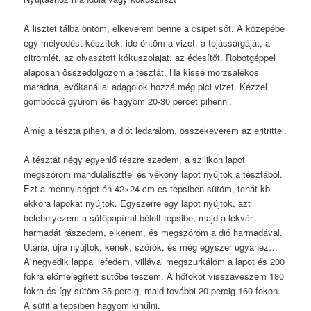
A lisztet tálba öntöm, elkeverem benne a csipet sót. A közepébe
egy mélyedést készítek, ide öntöm a vizet, a tojássárgáját, a
citromlét, az olvasztott kókuszolajat, az édesítőt. Robotgéppel
alaposan összedolgozom a tésztát. Ha kissé morzsalékos
maradna, evőkanállal adagolok hozzá még pici vizet. Kézzel
gombóccá gyúrom és hagyom 20-30 percet pihenni.
Amíg a tészta pihen, a diót ledarálom, összekeverem az eritrittel.
A tésztát négy egyenlő részre szedem, a szilikon lapot
megszórom mandulaliszttel és vékony lapot nyújtok a tésztából.
Ezt a mennyiséget én 42×24 cm-es tepsiben sütöm, tehát kb
ekkora lapokat nyújtok. Egyszerre egy lapot nyújtok, azt
belehelyezem a sütőpapírral bélelt tepsibe, majd a lekvár
harmadát rászedem, elkenem, és megszóróm a dió harmadával.
Utána, újra nyújtok, kenek, szórók, és még egyszer ugyanez…
A negyedik lappal lefedem, villával megszurkálom a lapot és 200
fokra előmelegített sütőbe teszem. A hőfokot visszaveszem 180
fokra és így sütöm 35 percig, majd további 20 percig 160 fokon.
A sütit a tepsiben hagyom kihűlni.