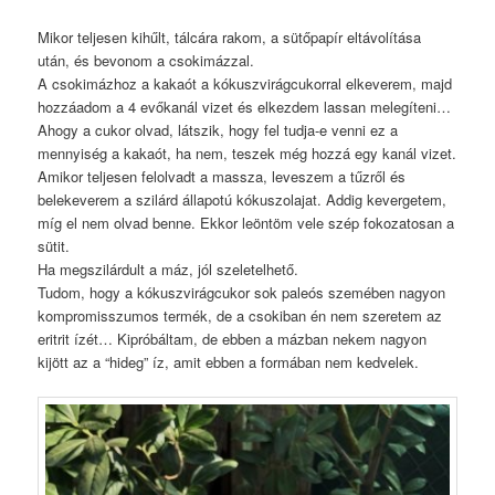
Mikor teljesen kihűlt, tálcára rakom, a sütőpapír eltávolítása
után, és bevonom a csokimázzal.
A csokimázhoz a kakaót a kókuszvirágcukorral elkeverem, majd
hozzáadom a 4 evőkanál vizet és elkezdem lassan melegíteni…
Ahogy a cukor olvad, látszik, hogy fel tudja-e venni ez a
mennyiség a kakaót, ha nem, teszek még hozzá egy kanál vizet.
Amikor teljesen felolvadt a massza, leveszem a tűzről és
belekeverem a szilárd állapotú kókuszolajat. Addig kevergetem,
míg el nem olvad benne. Ekkor leöntöm vele szép fokozatosan a
sütit.
Ha megszilárdult a máz, jól szeletelhető.
Tudom, hogy a kókuszvirágcukor sok paleós szemében nagyon
kompromisszumos termék, de a csokiban én nem szeretem az
eritrit ízét… Kipróbáltam, de ebben a mázban nekem nagyon
kijött az a “hideg” íz, amit ebben a formában nem kedvelek.