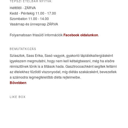
TEPSZI ÉTELBÁR NYITVA:
Hétfőtől - ZÁRVA
Kedd - Péntekig 11.00 - 17.00
Szombaton 11.00 - 14.00
Vasárnap és ünnepnap ZÁRVA
Folyamatosan frissülő információk
Facebook oldalunkon
.
BEMUTATKOZÁS
Sziasztok, Sass Erika, Sasó vagyok, gyakorló táplálékallergiásként
igyekszem megmutatni, hogy nem kell kétségbeesni, még ha elsőre
rémisztőnek tűnik is a tiltások hada. Gasztrocoachként segítek feltárni
az ételekhez fűződő viszonyodat, míg diétás szakácsként, bevezetlek
a számodra legmegfelelőbb diéta rejtelmeibe.
Bővebben
LIKE BOX