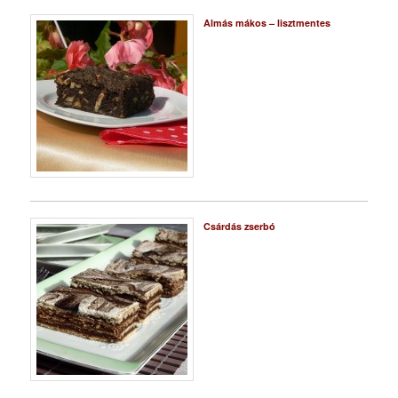
Almás mákos – lisztmentes
Csárdás zserbó