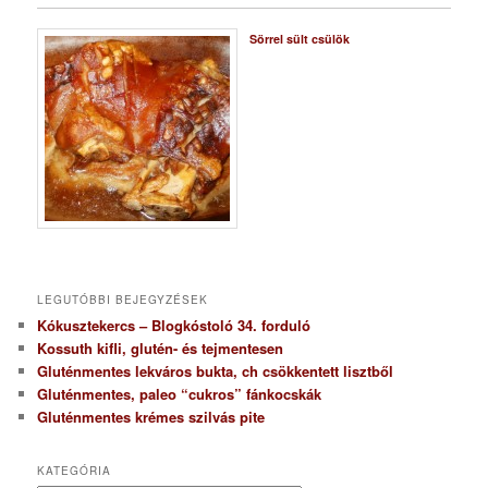
Sörrel sült csülök
LEGUTÓBBI BEJEGYZÉSEK
Kókusztekercs – Blogkóstoló 34. forduló
Kossuth kifli, glutén- és tejmentesen
Gluténmentes lekváros bukta, ch csökkentett lisztből
Gluténmentes, paleo “cukros” fánkocskák
Gluténmentes krémes szilvás pite
KATEGÓRIA