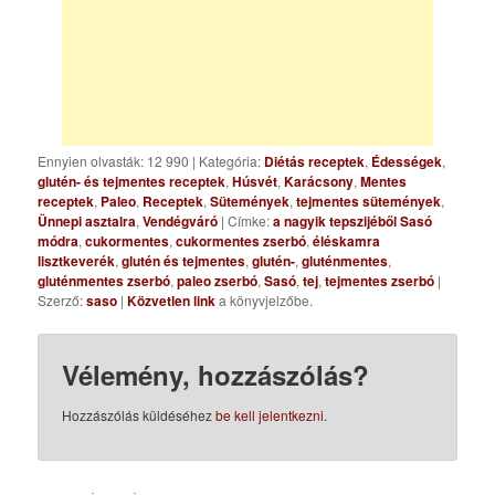
Ennyien olvasták: 12 990
|
Kategória:
Diétás receptek
,
Édességek
,
glutén- és tejmentes receptek
,
Húsvét
,
Karácsony
,
Mentes
receptek
,
Paleo
,
Receptek
,
Sütemények
,
tejmentes sütemények
,
Ünnepi asztalra
,
Vendégváró
| Címke:
a nagyik tepszijéből Sasó
módra
,
cukormentes
,
cukormentes zserbó
,
éléskamra
lisztkeverék
,
glutén és tejmentes
,
glutén-
,
gluténmentes
,
gluténmentes zserbó
,
paleo zserbó
,
Sasó
,
tej
,
tejmentes zserbó
|
Szerző:
saso
|
Közvetlen link
a könyvjelzőbe.
Vélemény, hozzászólás?
Hozzászólás küldéséhez
be kell jelentkezni
.