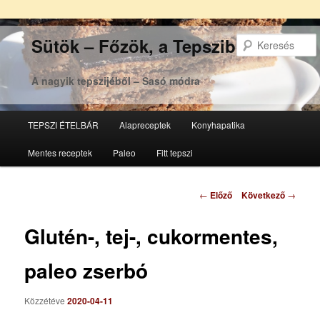
Sütök – Főzök, a Tepsziből
A nagyik tepszijéből – Sasó módra
Főmenü
TEPSZI ÉTELBÁR
Alapreceptek
Konyhapatika
Tovább
Tovább
Mentes receptek
Paleo
Fitt tepszi
az
a
elsődleges
másodlagos
Bejegyzés
←
Előző
Következő
→
navigáció
tartalomra
tartalomra
Glutén-, tej-, cukormentes,
paleo zserbó
Közzétéve
2020-04-11