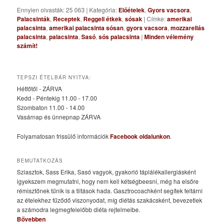
Ennyien olvasták: 25 063
|
Kategória:
Előételek
,
Gyors vacsora
,
Palacsinták
,
Receptek
,
Reggeli étkek
,
sósak
|
Címke:
amerikai
palacsinta
,
amerikai palacsinta sósan
,
gyors vacsora
,
mozzarellás
palacsinta
,
palacsinta
,
Sasó
,
sós palacsinta
|
Minden vélemény
számít!
TEPSZI ÉTELBÁR NYITVA:
Hétfőtől - ZÁRVA
Kedd - Péntekig 11.00 - 17.00
Szombaton 11.00 - 14.00
Vasárnap és ünnepnap ZÁRVA
Folyamatosan frissülő információk
Facebook oldalunkon
.
BEMUTATKOZÁS
Sziasztok, Sass Erika, Sasó vagyok, gyakorló táplálékallergiásként
igyekszem megmutatni, hogy nem kell kétségbeesni, még ha elsőre
rémisztőnek tűnik is a tiltások hada. Gasztrocoachként segítek feltárni
az ételekhez fűződő viszonyodat, míg diétás szakácsként, bevezetlek
a számodra legmegfelelőbb diéta rejtelmeibe.
Bővebben