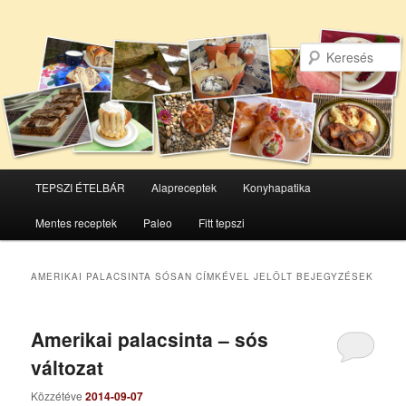
Főmenü
TEPSZI ÉTELBÁR
Alapreceptek
Konyhapatika
Tovább
Tovább
Mentes receptek
Paleo
Fitt tepszi
az
a
elsődleges
másodlagos
AMERIKAI PALACSINTA SÓSAN
CÍMKÉVEL JELÖLT BEJEGYZÉSEK
tartalomra
tartalomra
Amerikai palacsinta – sós
változat
Közzétéve
2014-09-07