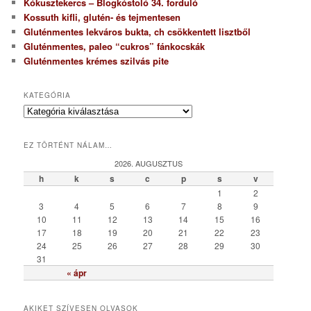
Kókusztekercs – Blogkóstoló 34. forduló
Kossuth kifli, glutén- és tejmentesen
Gluténmentes lekváros bukta, ch csökkentett lisztből
Gluténmentes, paleo “cukros” fánkocskák
Gluténmentes krémes szilvás pite
KATEGÓRIA
K
a
t
EZ TÖRTÉNT NÁLAM…
e
g
2026. AUGUSZTUS
ó
h
k
s
c
p
s
v
r
1
2
i
3
4
5
6
7
8
9
a
10
11
12
13
14
15
16
17
18
19
20
21
22
23
24
25
26
27
28
29
30
31
« ápr
AKIKET SZÍVESEN OLVASOK