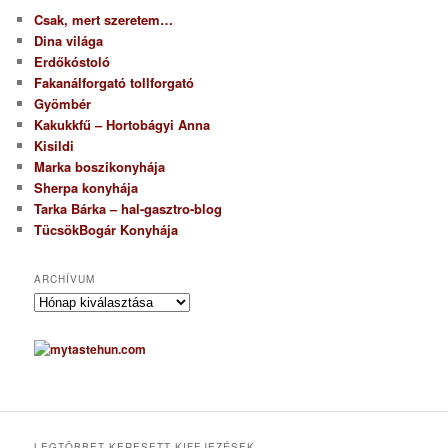
Csak, mert szeretem…
Dina világa
Erdőkóstoló
Fakanálforgató tollforgató
Gyömbér
Kakukkfű – Hortobágyi Anna
Kisildi
Marka boszikonyhája
Sherpa konyhája
Tarka Bárka – hal-gasztro-blog
TücsökBogár Konyhája
ARCHÍVUM
A
r
c
h
í
v
u
m
LEGTÖBBET KERESETT KIFEJEZÉSEK