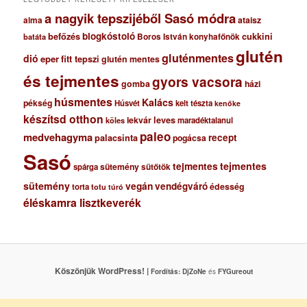
a nagyik tepszijéből Sasó módra
ataisz
alma
blogkóstoló
befőzés
cukkini
Boros István konyhafőnök
batáta
glutén
gluténmentes
dió
eper
fitt tepszi
glutén mentes
és tejmentes
gyors vacsora
gomba
házi
húsmentes
Kalács
pékség
Húsvét
kelt tészta
kenőke
készítsd otthon
lekvár
leves
maradéktalanul
köles
paleo
medvehagyma
recept
palacsinta
pogácsa
Sasó
tejmentes
tejmentes
sütemény
spárga
sütőtök
sütemény
vegán
vendégváró
édesség
torta
totu
túró
éléskamra lisztkeverék
Köszönjük WordPress! |
Fordítás:
DjZoNe
és
FYGureout