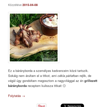
Közzétéve
2015-04-08
Ez a bárányborda a személyes kedvenceim közé tartozik.
Sokáig nem árultam el a titkot, ami
cékla párlat
ban rejlik, de
végül úgy gondoltam megosztom a nagyvilággal az én
grillezett
bárányborda
receptem kulissza titkait 🙂
Folytatás
→