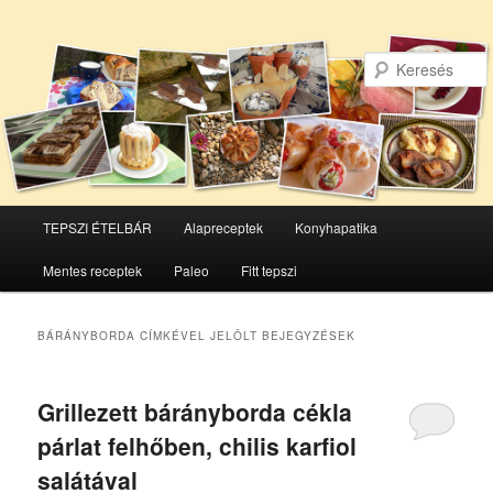
Főmenü
TEPSZI ÉTELBÁR
Alapreceptek
Konyhapatika
Tovább
Tovább
Mentes receptek
Paleo
Fitt tepszi
az
a
elsődleges
másodlagos
BÁRÁNYBORDA
CÍMKÉVEL JELÖLT BEJEGYZÉSEK
tartalomra
tartalomra
Grillezett bárányborda cékla
párlat felhőben, chilis karfiol
salátával