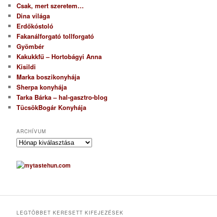
Csak, mert szeretem…
Dina világa
Erdőkóstoló
Fakanálforgató tollforgató
Gyömbér
Kakukkfű – Hortobágyi Anna
Kisildi
Marka boszikonyhája
Sherpa konyhája
Tarka Bárka – hal-gasztro-blog
TücsökBogár Konyhája
ARCHÍVUM
A
r
c
h
í
v
u
m
LEGTÖBBET KERESETT KIFEJEZÉSEK