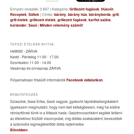
Ennyien olvasták: 3 697
|
Kategória:
Grillezett fogások
,
Húsvét
,
Receptek
,
Sültek
|
Címke:
bárány
,
bárány hús
,
bárányborda
,
grill
,
grill ételek
,
grillezett ételek
,
grillezett fogások
,
karfiol saláta
,
koriander
,
Sasó
|
Minden vélemény számít!
TEPSZI ÉTELBÁR NYITVA:
Hétfőtől - ZÁRVA
Kedd - Péntekig 11.00 - 17.00
Szombaton 11.00 - 14.00
Vasárnap és ünnepnap ZÁRVA
Folyamatosan frissülő információk
Facebook oldalunkon
.
BEMUTATKOZÁS
Sziasztok, Sass Erika, Sasó vagyok, gyakorló táplálékallergiásként
igyekszem megmutatni, hogy nem kell kétségbeesni, még ha elsőre
rémisztőnek tűnik is a tiltások hada. Gasztrocoachként segítek feltárni
az ételekhez fűződő viszonyodat, míg diétás szakácsként, bevezetlek
a számodra legmegfelelőbb diéta rejtelmeibe.
Bővebben