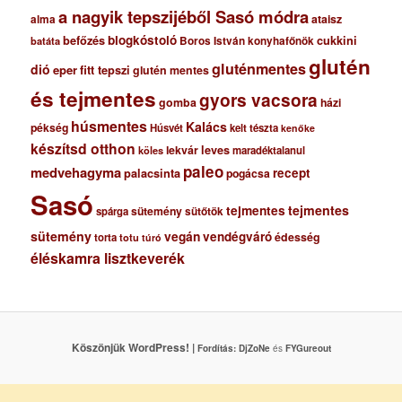
a nagyik tepszijéből Sasó módra
ataisz
alma
blogkóstoló
befőzés
cukkini
Boros István konyhafőnök
batáta
glutén
gluténmentes
dió
eper
fitt tepszi
glutén mentes
és tejmentes
gyors vacsora
gomba
házi
húsmentes
Kalács
pékség
Húsvét
kelt tészta
kenőke
készítsd otthon
lekvár
leves
maradéktalanul
köles
paleo
medvehagyma
recept
palacsinta
pogácsa
Sasó
tejmentes
tejmentes
sütemény
spárga
sütőtök
sütemény
vegán
vendégváró
édesség
torta
totu
túró
éléskamra lisztkeverék
Köszönjük WordPress! |
Fordítás:
DjZoNe
és
FYGureout