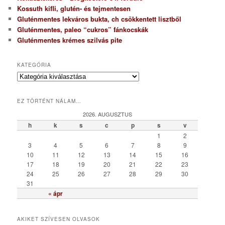
Kossuth kifli, glutén- és tejmentesen
Gluténmentes lekváros bukta, ch csökkentett lisztből
Gluténmentes, paleo “cukros” fánkocskák
Gluténmentes krémes szilvás pite
KATEGÓRIA
K
a
t
EZ TÖRTÉNT NÁLAM…
e
g
2026. AUGUSZTUS
ó
h
k
s
c
p
s
v
r
1
2
i
3
4
5
6
7
8
9
a
10
11
12
13
14
15
16
17
18
19
20
21
22
23
24
25
26
27
28
29
30
31
« ápr
AKIKET SZÍVESEN OLVASOK