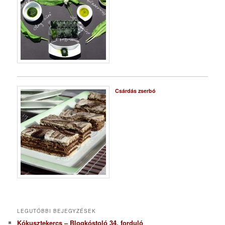
Csárdás zserbó
LEGUTÓBBI BEJEGYZÉSEK
Kókusztekercs – Blogkóstoló 34. forduló