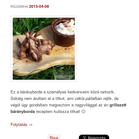
Közzétéve
2015-04-08
Ez a bárányborda a személyes kedvenceim közé tartozik.
Sokáig nem árultam el a titkot, ami
cékla párlat
ban rejlik, de
végül úgy gondoltam megosztom a nagyvilággal az én
grillezett
bárányborda
receptem kulissza titkait 🙂
Folytatás
→