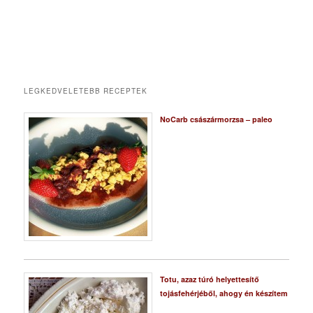
LEGKEDVELETEBB RECEPTEK
NoCarb császármorzsa – paleo
Totu, azaz túró helyettesítő
tojásfehérjéből, ahogy én készítem