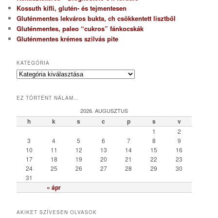
Kossuth kifli, glutén- és tejmentesen
Gluténmentes lekváros bukta, ch csökkentett lisztből
Gluténmentes, paleo “cukros” fánkocskák
Gluténmentes krémes szilvás pite
KATEGÓRIA
K
a
t
EZ TÖRTÉNT NÁLAM…
e
g
2026. AUGUSZTUS
ó
h
k
s
c
p
s
v
r
1
2
i
3
4
5
6
7
8
9
a
10
11
12
13
14
15
16
17
18
19
20
21
22
23
24
25
26
27
28
29
30
31
« ápr
AKIKET SZÍVESEN OLVASOK