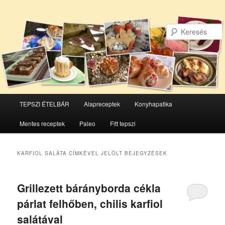
Főmenü
TEPSZI ÉTELBÁR
Alapreceptek
Konyhapatika
Tovább
Tovább
Mentes receptek
Paleo
Fitt tepszi
az
a
elsődleges
másodlagos
KARFIOL SALÁTA
CÍMKÉVEL JELÖLT BEJEGYZÉSEK
tartalomra
tartalomra
Grillezett bárányborda cékla
párlat felhőben, chilis karfiol
salátával