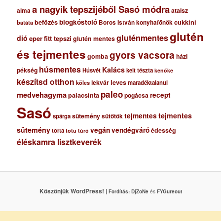
a nagyik tepszijéből Sasó módra
ataisz
alma
blogkóstoló
befőzés
cukkini
Boros István konyhafőnök
batáta
glutén
gluténmentes
dió
eper
fitt tepszi
glutén mentes
és tejmentes
gyors vacsora
gomba
házi
húsmentes
Kalács
pékség
Húsvét
kelt tészta
kenőke
készítsd otthon
lekvár
leves
maradéktalanul
köles
paleo
medvehagyma
recept
palacsinta
pogácsa
Sasó
tejmentes
tejmentes
sütemény
spárga
sütőtök
sütemény
vegán
vendégváró
édesség
torta
totu
túró
éléskamra lisztkeverék
Köszönjük WordPress! |
Fordítás:
DjZoNe
és
FYGureout