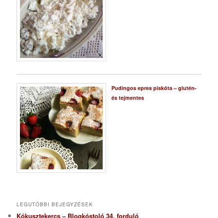
Pudingos epres piskóta – glutén-
és tejmentes
LEGUTÓBBI BEJEGYZÉSEK
Kókusztekercs – Blogkóstoló 34. forduló