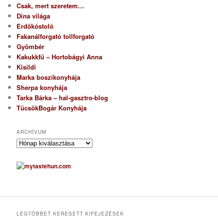
Csak, mert szeretem…
Dina világa
Erdőkóstoló
Fakanálforgató tollforgató
Gyömbér
Kakukkfű – Hortobágyi Anna
Kisildi
Marka boszikonyhája
Sherpa konyhája
Tarka Bárka – hal-gasztro-blog
TücsökBogár Konyhája
ARCHÍVUM
A
r
c
h
í
v
u
m
LEGTÖBBET KERESETT KIFEJEZÉSEK