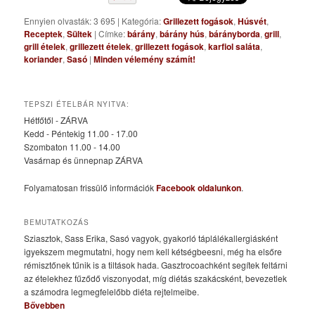
Ennyien olvasták: 3 695
|
Kategória:
Grillezett fogások
,
Húsvét
,
Receptek
,
Sültek
|
Címke:
bárány
,
bárány hús
,
bárányborda
,
grill
,
grill ételek
,
grillezett ételek
,
grillezett fogások
,
karfiol saláta
,
koriander
,
Sasó
|
Minden vélemény számít!
TEPSZI ÉTELBÁR NYITVA:
Hétfőtől - ZÁRVA
Kedd - Péntekig 11.00 - 17.00
Szombaton 11.00 - 14.00
Vasárnap és ünnepnap ZÁRVA
Folyamatosan frissülő információk
Facebook oldalunkon
.
BEMUTATKOZÁS
Sziasztok, Sass Erika, Sasó vagyok, gyakorló táplálékallergiásként
igyekszem megmutatni, hogy nem kell kétségbeesni, még ha elsőre
rémisztőnek tűnik is a tiltások hada. Gasztrocoachként segítek feltárni
az ételekhez fűződő viszonyodat, míg diétás szakácsként, bevezetlek
a számodra legmegfelelőbb diéta rejtelmeibe.
Bővebben