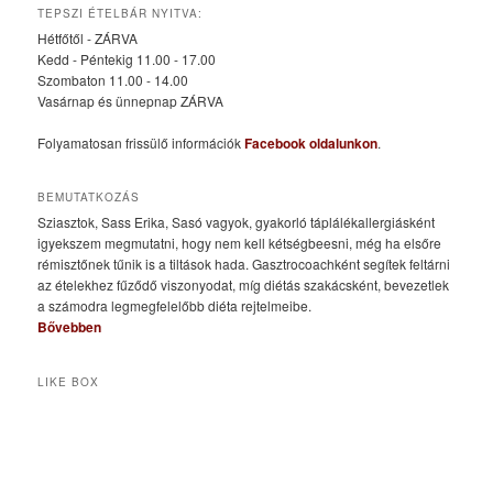
TEPSZI ÉTELBÁR NYITVA:
Hétfőtől - ZÁRVA
Kedd - Péntekig 11.00 - 17.00
Szombaton 11.00 - 14.00
Vasárnap és ünnepnap ZÁRVA
Folyamatosan frissülő információk
Facebook oldalunkon
.
BEMUTATKOZÁS
Sziasztok, Sass Erika, Sasó vagyok, gyakorló táplálékallergiásként
igyekszem megmutatni, hogy nem kell kétségbeesni, még ha elsőre
rémisztőnek tűnik is a tiltások hada. Gasztrocoachként segítek feltárni
az ételekhez fűződő viszonyodat, míg diétás szakácsként, bevezetlek
a számodra legmegfelelőbb diéta rejtelmeibe.
Bővebben
LIKE BOX