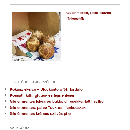
Gluténmentes, paleo “cukros”
fánkocskák
LEGUTÓBBI BEJEGYZÉSEK
Kókusztekercs – Blogkóstoló 34. forduló
Kossuth kifli, glutén- és tejmentesen
Gluténmentes lekváros bukta, ch csökkentett lisztből
Gluténmentes, paleo “cukros” fánkocskák
Gluténmentes krémes szilvás pite
KATEGÓRIA