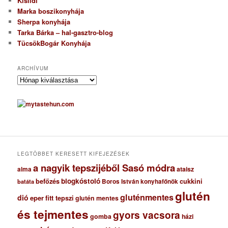
Kisildi
Marka boszikonyhája
Sherpa konyhája
Tarka Bárka – hal-gasztro-blog
TücsökBogár Konyhája
ARCHÍVUM
A
r
c
h
í
v
u
m
LEGTÖBBET KERESETT KIFEJEZÉSEK
a nagyik tepszijéből Sasó módra
ataisz
alma
blogkóstoló
befőzés
cukkini
Boros István konyhafőnök
batáta
glutén
gluténmentes
dió
eper
fitt tepszi
glutén mentes
és tejmentes
gyors vacsora
gomba
házi