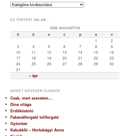
K
a
t
EZ TÖRTÉNT NÁLAM…
e
g
2026. AUGUSZTUS
ó
h
k
s
c
p
s
v
r
1
2
i
3
4
5
6
7
8
9
a
10
11
12
13
14
15
16
17
18
19
20
21
22
23
24
25
26
27
28
29
30
31
« ápr
AKIKET SZÍVESEN OLVASOK
Csak, mert szeretem…
Dina világa
Erdőkóstoló
Fakanálforgató tollforgató
Gyömbér
Kakukkfű – Hortobágyi Anna