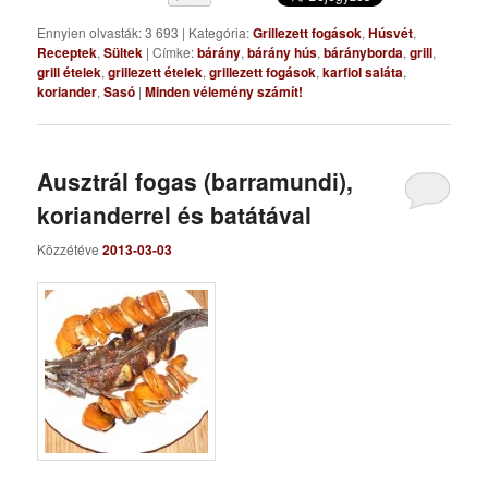
Ennyien olvasták: 3 693
|
Kategória:
Grillezett fogások
,
Húsvét
,
Receptek
,
Sültek
|
Címke:
bárány
,
bárány hús
,
bárányborda
,
grill
,
grill ételek
,
grillezett ételek
,
grillezett fogások
,
karfiol saláta
,
koriander
,
Sasó
|
Minden vélemény számít!
Ausztrál fogas (barramundi),
korianderrel és batátával
Közzétéve
2013-03-03