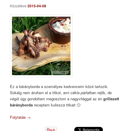
Közzétéve
2015-04-08
Ez a bárányborda a személyes kedvenceim közé tartozik.
Sokáig nem árultam el a titkot, ami
cékla párlat
ban rejlik, de
végül úgy gondoltam megosztom a nagyvilággal az én
grillezett
bárányborda
receptem kulissza titkait 🙂
Folytatás
→