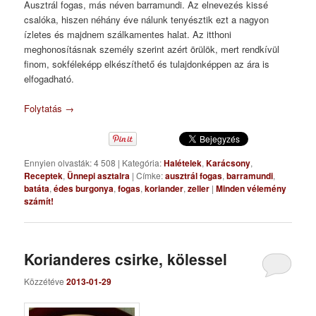
Ausztrál fogas, más néven barramundi. Az elnevezés kissé
csalóka, hiszen néhány éve nálunk tenyésztik ezt a nagyon
ízletes és majdnem szálkamentes halat. Az itthoni
meghonosításnak személy szerint azért örülök, mert rendkívül
finom, sokféleképp elkészíthető és tulajdonképpen az ára is
elfogadható.
Folytatás
→
Ennyien olvasták: 4 508
|
Kategória:
Halételek
,
Karácsony
,
Receptek
,
Ünnepi asztalra
|
Címke:
ausztrál fogas
,
barramundi
,
batáta
,
édes burgonya
,
fogas
,
koriander
,
zeller
|
Minden vélemény
számít!
Korianderes csirke, kölessel
Közzétéve
2013-01-29