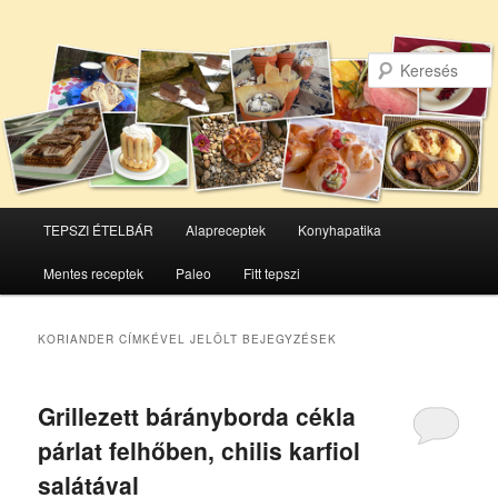
Főmenü
TEPSZI ÉTELBÁR
Alapreceptek
Konyhapatika
Tovább
Tovább
Mentes receptek
Paleo
Fitt tepszi
az
a
elsődleges
másodlagos
KORIANDER
CÍMKÉVEL JELÖLT BEJEGYZÉSEK
tartalomra
tartalomra
Grillezett bárányborda cékla
párlat felhőben, chilis karfiol
salátával