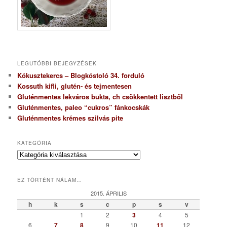
LEGUTÓBBI BEJEGYZÉSEK
Kókusztekercs – Blogkóstoló 34. forduló
Kossuth kifli, glutén- és tejmentesen
Gluténmentes lekváros bukta, ch csökkentett lisztből
Gluténmentes, paleo “cukros” fánkocskák
Gluténmentes krémes szilvás pite
KATEGÓRIA
K
a
t
EZ TÖRTÉNT NÁLAM…
e
g
2015. ÁPRILIS
ó
h
k
s
c
p
s
v
r
1
2
3
4
5
i
6
7
8
9
10
11
12