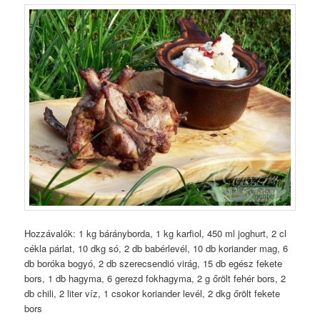
Hozzávalók: 1 kg
bárányborda,
1 kg karfiol, 450 ml joghurt, 2 cl
cékla párlat, 10 dkg só, 2 db
babérlevél,
10 db koriander mag, 6
db
boróka bogyó,
2 db szerecsendió virág, 15 db egész fekete
bors, 1 db hagyma, 6 gerezd fokhagyma, 2 g őrölt fehér bors, 2
db chili, 2 liter víz, 1 csokor koriander levél, 2 dkg őrölt fekete
bors