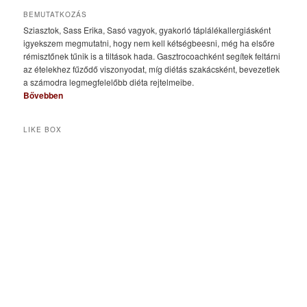
BEMUTATKOZÁS
Sziasztok, Sass Erika, Sasó vagyok, gyakorló táplálékallergiásként
igyekszem megmutatni, hogy nem kell kétségbeesni, még ha elsőre
rémisztőnek tűnik is a tiltások hada. Gasztrocoachként segítek feltárni
az ételekhez fűződő viszonyodat, míg diétás szakácsként, bevezetlek
a számodra legmegfelelőbb diéta rejtelmeibe.
Bővebben
LIKE BOX