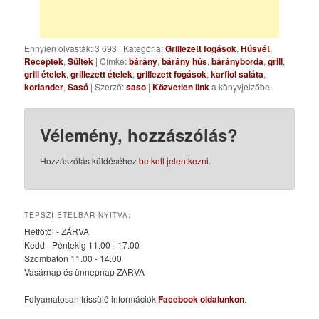
Ennyien olvasták: 3 693
|
Kategória:
Grillezett fogások
,
Húsvét
,
Receptek
,
Sültek
| Címke:
bárány
,
bárány hús
,
bárányborda
,
grill
,
grill ételek
,
grillezett ételek
,
grillezett fogások
,
karfiol saláta
,
koriander
,
Sasó
| Szerző:
saso
|
Közvetlen link
a könyvjelzőbe.
Vélemény, hozzászólás?
Hozzászólás küldéséhez
be kell jelentkezni
.
TEPSZI ÉTELBÁR NYITVA:
Hétfőtől - ZÁRVA
Kedd - Péntekig 11.00 - 17.00
Szombaton 11.00 - 14.00
Vasárnap és ünnepnap ZÁRVA
Folyamatosan frissülő információk
Facebook oldalunkon
.