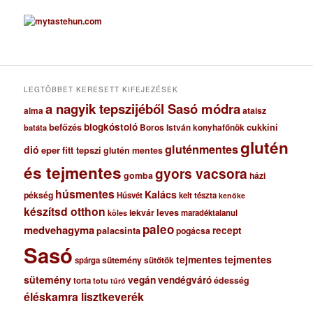
r
c
h
í
v
u
m
LEGTÖBBET KERESETT KIFEJEZÉSEK
a nagyik tepszijéből Sasó módra
ataisz
alma
blogkóstoló
befőzés
cukkini
Boros István konyhafőnök
batáta
glutén
gluténmentes
dió
eper
fitt tepszi
glutén mentes
és tejmentes
gyors vacsora
gomba
házi
húsmentes
Kalács
pékség
Húsvét
kelt tészta
kenőke
készítsd otthon
lekvár
leves
maradéktalanul
köles
paleo
medvehagyma
recept
palacsinta
pogácsa
Sasó
tejmentes
tejmentes
sütemény
spárga
sütőtök
sütemény
vegán
vendégváró
édesség
torta
totu
túró
éléskamra lisztkeverék