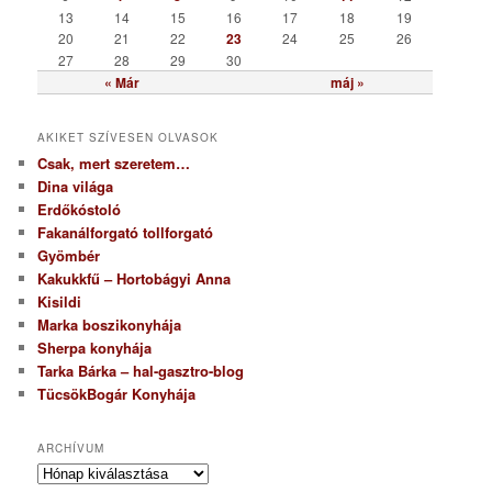
a
13
14
15
16
17
18
19
20
21
22
23
24
25
26
27
28
29
30
« Már
máj »
AKIKET SZÍVESEN OLVASOK
Csak, mert szeretem…
Dina világa
Erdőkóstoló
Fakanálforgató tollforgató
Gyömbér
Kakukkfű – Hortobágyi Anna
Kisildi
Marka boszikonyhája
Sherpa konyhája
Tarka Bárka – hal-gasztro-blog
TücsökBogár Konyhája
ARCHÍVUM
A