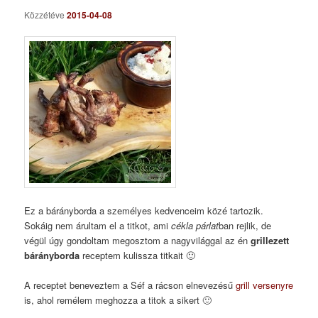
Közzétéve
2015-04-08
Ez a bárányborda a személyes kedvenceim közé tartozik.
Sokáig nem árultam el a titkot, ami
cékla párlat
ban rejlik, de
végül úgy gondoltam megosztom a nagyvilággal az én
grillezett
bárányborda
receptem kulissza titkait 🙂
A receptet beneveztem a Séf a rácson elnevezésű
grill versenyre
is, ahol remélem meghozza a titok a sikert 🙂