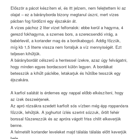
Először a pácot készítem el, és itt jelzem, nem felejtettem ki az
olajat – ez a bárányborda bizony megtanul úszni, mert vizes
pácban fog fürdőzni egy éjszakán át.
A vizes páchoz 2 liter vizet felforralok: ebbe kerül a hagyma, 4
gerezd fokhagyma, a szemes bors, a szerecsendió virág, a
babérlevél, a koriander mag és a borókabogyó. Addig főzzük,
míg kb 1,5 literre vissza nem forraljuk a víz mennyiségét. Ezt
teljesen kihűtjük.
A báránybordát célszerű a hentessel ízekre, azaz úgy felvágatni,
hogy minden egyes bordacsont külön legyen. A bordákat
betesszük a kihűlt páclébe, letakarjuk és hűtőbe tesszük egy
éjszakára.
A karfiol salátát is érdemes egy nappal előbb elkészíteni, hogy
az ízek összeérjenek.
Az apró rózsákra szedett karfiolt sós vízben még épp roppanósra
főzzük, lehűtjük. A joghurtot ízlés szerint sózzuk, őrölt fehér
borssal fűszerezzük és az apróra vágott friss chilit elkeverjük
benne.
A felmetélt koriander leveleket majd tálalás tálalás előtt keverjük
bele.