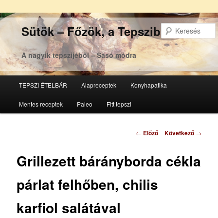
Sütök – Főzök, a Tepsziből
A nagyik tepszijéből – Sasó módra
Főmenü
TEPSZI ÉTELBÁR
Alapreceptek
Konyhapatika
Tovább
Tovább
Mentes receptek
Paleo
Fitt tepszi
az
a
elsődleges
másodlagos
Bejegyzés
←
Előző
Következő
→
navigáció
tartalomra
tartalomra
Grillezett bárányborda cékla
párlat felhőben, chilis
karfiol salátával