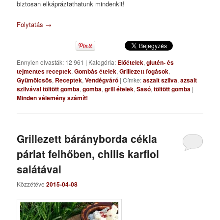
biztosan elkápráztathatunk mindenkit!
Folytatás
→
Ennyien olvasták: 12 961
|
Kategória:
Előételek
,
glutén- és
tejmentes receptek
,
Gombás ételek
,
Grillezett fogások
,
Gyümölcsös
,
Receptek
,
Vendégváró
|
Címke:
aszalt szilva
,
azsalt
szilvával töltött gomba
,
gomba
,
grill ételek
,
Sasó
,
töltött gomba
|
Minden vélemény számít!
Grillezett bárányborda cékla
párlat felhőben, chilis karfiol
salátával
Közzétéve
2015-04-08