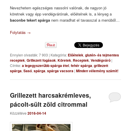
Nevezhetem egészséges nassolni valónak, de nagyon jó
köretnek vagy épp vendégvárónak, előételnek is, a lényeg a
baconbe tekert spárga
nem maradhat el tavasszal a menüből…
Folytatás
→
Ennyien olvasták: 7 903
|
Kategória:
Előételek
,
glutén- és tejmentes
receptek
,
Grillezett fogások
,
Köretek
,
Receptek
,
Vendégváró
|
Címke:
a legegyszerűbb spárga étel
,
fehér spárga
,
grillezett
spárga
,
Sasó
,
spárga
,
spárga vacsora
|
Minden vélemény számít!
Grillezett harcsakrémleves,
pácolt-sült zöld citrommal
Közzétéve
2016-04-14