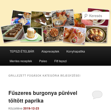
Főmenü
TEPSZI ÉTELBÁR
Alapreceptek
Konyhapatika
Tovább
Tovább
Mentes receptek
Paleo
Fitt tepszi
az
a
elsődleges
másodlagos
GRILLEZETT FOGÁSOK
KATEGÓRIA BEJEGYZÉSEI
tartalomra
tartalomra
Fűszeres burgonya pürével
töltött paprika
Közzétéve
2019-12-23