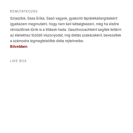
BEMUTATKOZÁS
Sziasztok, Sass Erika, Sasó vagyok, gyakorló táplálékallergiásként
igyekszem megmutatni, hogy nem kell kétségbeesni, még ha elsőre
rémisztőnek tűnik is a tiltások hada. Gasztrocoachként segítek feltárni
az ételekhez fűződő viszonyodat, míg diétás szakácsként, bevezetlek
a számodra legmegfelelőbb diéta rejtelmeibe.
Bővebben
LIKE BOX