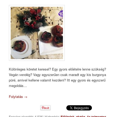
Különleges köretet keresel? Egy gyors előételre lenne szükség?
Vegán vendég? Vagy egyszerűen csak maradt egy kis burgonya
püré, amivel kellene valamit kezdeni? Itt egy gyors és egyszerű
megoldás…
Folytatás
→
Ennyien olvasták: 4 536
|
Kategória:
Előételek
,
glutén- és tejmentes