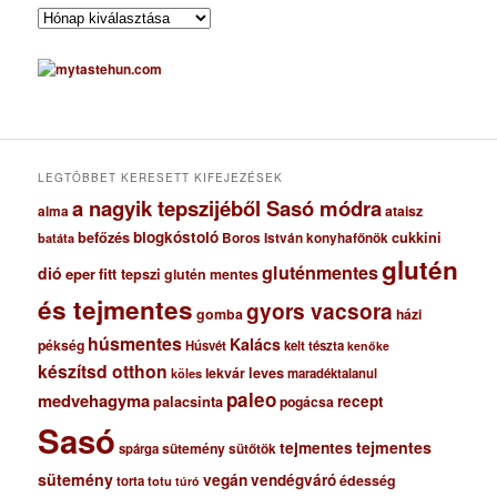
A
r
c
h
í
v
u
m
LEGTÖBBET KERESETT KIFEJEZÉSEK
a nagyik tepszijéből Sasó módra
ataisz
alma
blogkóstoló
befőzés
cukkini
Boros István konyhafőnök
batáta
glutén
gluténmentes
dió
eper
fitt tepszi
glutén mentes
és tejmentes
gyors vacsora
gomba
házi
húsmentes
Kalács
pékség
Húsvét
kelt tészta
kenőke
készítsd otthon
lekvár
leves
maradéktalanul
köles
paleo
medvehagyma
recept
palacsinta
pogácsa
Sasó
tejmentes
tejmentes
sütemény
spárga
sütőtök
sütemény
vegán
vendégváró
édesség
torta
totu
túró