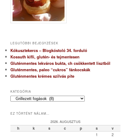
LEGUTÓBBI BEJEGYZÉSEK
Kókusztekercs – Blogkóstoló 34. forduló
Kossuth kifli, glutén- és tejmentesen
Gluténmentes lekváros bukta, ch csökkentett lisztből
Gluténmentes, paleo “cukros” fánkocskák
Gluténmentes krémes szilvás pite
KATEGÓRIA
K
a
t
EZ TÖRTÉNT NÁLAM…
e
g
2026. AUGUSZTUS
ó
h
k
s
c
p
s
v
r
1
2