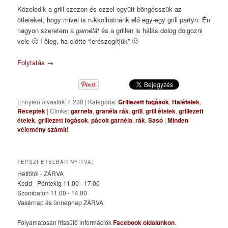
Közeledik a grill szezon és ezzel együtt böngésszük az
ötleteket, hogy mivel is rukkolhatnánk elő egy-egy grill partyn. Én
nagyon szeretem a
garnélát
és a grillen is hálás dolog dolgozni
vele 🙂 Főleg, ha előtte “lerészegítjük” 🙂
Folytatás
→
Ennyien olvasták: 4 230
|
Kategória:
Grillezett fogások
,
Halételek
,
Receptek
|
Címke:
garnela
,
granéla rák
,
grill
,
grill ételek
,
grillezett
ételek
,
grillezett fogások
,
pácolt garnéla
,
rák
,
Sasó
|
Minden
vélemény számít!
TEPSZI ÉTELBÁR NYITVA:
Hétfőtől - ZÁRVA
Kedd - Péntekig 11.00 - 17.00
Szombaton 11.00 - 14.00
Vasárnap és ünnepnap ZÁRVA
Folyamatosan frissülő információk
Facebook oldalunkon
.