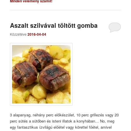
Minden vélemény számít!
Aszalt szilvával töltött gomba
Közzétéve
2016-04-04
3 alapanyag, néhány perc előkészület, 10 perc grillezés vagy 20
perc sütés a sütőben és isteni illatok a konyhában… No, meg
egy fantasztikus ízvilágú előétel vagy körettel főétel, amivel