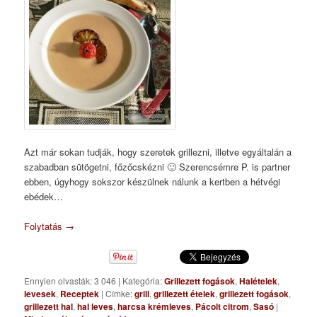
Azt már sokan tudják, hogy szeretek grillezni, illetve egyáltalán a
szabadban sütögetni, főzőcskézni 🙂 Szerencsémre P. is partner
ebben, úgyhogy sokszor készülnek nálunk a kertben a hétvégi
ebédek…
Folytatás
→
Ennyien olvasták: 3 046
|
Kategória:
Grillezett fogások
,
Halételek
,
levesek
,
Receptek
|
Címke:
grill
,
grillezett ételek
,
grillezett fogások
,
grillezett hal
,
hal leves
,
harcsa krémleves
,
Pácolt citrom
,
Sasó
|