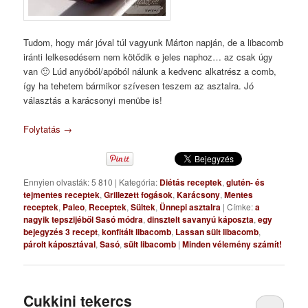
Tudom, hogy már jóval túl vagyunk Márton napján, de a libacomb
iránti lelkesedésem nem kötődik e jeles naphoz… az csak úgy
van 🙂 Lúd anyóból/apóból nálunk a kedvenc alkatrész a comb,
így ha tehetem bármikor szívesen teszem az asztalra. Jó
választás a karácsonyi menübe is!
Folytatás
→
Ennyien olvasták: 5 810
|
Kategória:
Diétás receptek
,
glutén- és
tejmentes receptek
,
Grillezett fogások
,
Karácsony
,
Mentes
receptek
,
Paleo
,
Receptek
,
Sültek
,
Ünnepi asztalra
|
Címke:
a
nagyik tepszijéből Sasó módra
,
dinsztelt savanyú káposzta
,
egy
bejegyzés 3 recept
,
konfitált libacomb
,
Lassan sült libacomb
,
párolt káposztával
,
Sasó
,
sült libacomb
|
Minden vélemény számít!
Cukkini tekercs