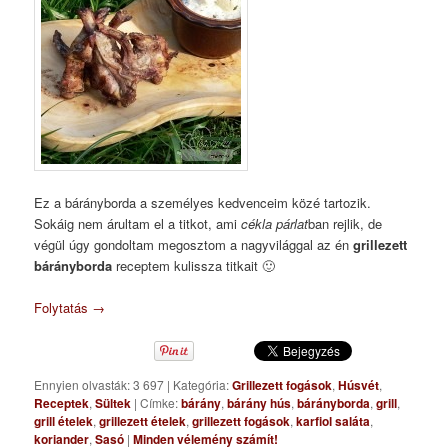
Ez a bárányborda a személyes kedvenceim közé tartozik.
Sokáig nem árultam el a titkot, ami
cékla párlat
ban rejlik, de
végül úgy gondoltam megosztom a nagyvilággal az én
grillezett
bárányborda
receptem kulissza titkait 🙂
Folytatás
→
Ennyien olvasták: 3 697
|
Kategória:
Grillezett fogások
,
Húsvét
,
Receptek
,
Sültek
|
Címke:
bárány
,
bárány hús
,
bárányborda
,
grill
,
grill ételek
,
grillezett ételek
,
grillezett fogások
,
karfiol saláta
,
koriander
,
Sasó
|
Minden vélemény számít!