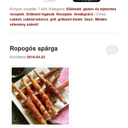
Ennyien olvasták: 7 428
|
Kategória:
Előételek
,
glutén- és tejmentes
receptek
,
Grillezett fogások
,
Receptek
,
Vendégváró
|
Címke:
cukkini
,
cukkini tekercs
,
grill
,
grillezett ételek
,
Sasó
|
Minden
vélemény számít!
Ropogós spárga
Közzétéve
2016-04-22