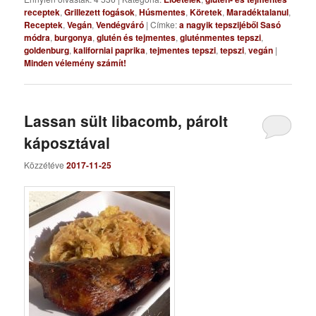
receptek
,
Grillezett fogások
,
Húsmentes
,
Köretek
,
Maradéktalanul
,
Receptek
,
Vegán
,
Vendégváró
|
Címke:
a nagyik tepszijéből Sasó
módra
,
burgonya
,
glutén és tejmentes
,
gluténmentes tepszi
,
goldenburg
,
kaliforniai paprika
,
tejmentes tepszi
,
tepszi
,
vegán
|
Minden vélemény számít!
Lassan sült libacomb, párolt
káposztával
Közzétéve
2017-11-25