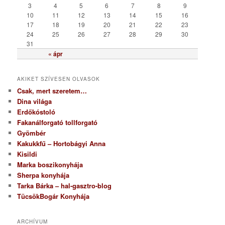
i
3
4
5
6
7
8
9
a
10
11
12
13
14
15
16
17
18
19
20
21
22
23
24
25
26
27
28
29
30
31
« ápr
AKIKET SZÍVESEN OLVASOK
Csak, mert szeretem…
Dina világa
Erdőkóstoló
Fakanálforgató tollforgató
Gyömbér
Kakukkfű – Hortobágyi Anna
Kisildi
Marka boszikonyhája
Sherpa konyhája
Tarka Bárka – hal-gasztro-blog
TücsökBogár Konyhája
ARCHÍVUM