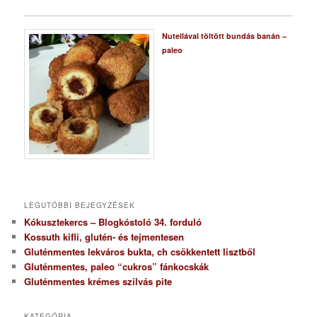
Nutellával töltött bundás banán –
paleo
LEGUTÓBBI BEJEGYZÉSEK
Kókusztekercs – Blogkóstoló 34. forduló
Kossuth kifli, glutén- és tejmentesen
Gluténmentes lekváros bukta, ch csökkentett lisztből
Gluténmentes, paleo “cukros” fánkocskák
Gluténmentes krémes szilvás pite
KATEGÓRIA