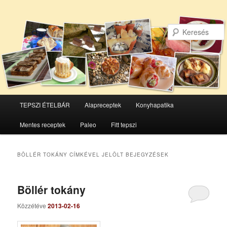
Főmenü
TEPSZI ÉTELBÁR
Alapreceptek
Konyhapatika
Tovább
Tovább
Mentes receptek
Paleo
Fitt tepszi
az
a
elsődleges
másodlagos
BÖLLÉR TOKÁNY
CÍMKÉVEL JELÖLT BEJEGYZÉSEK
tartalomra
tartalomra
Böllér tokány
Közzétéve
2013-02-16