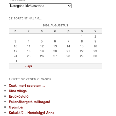
K
a
t
EZ TÖRTÉNT NÁLAM…
e
g
2026. AUGUSZTUS
ó
h
k
s
c
p
s
v
r
1
2
i
3
4
5
6
7
8
9
a
10
11
12
13
14
15
16
17
18
19
20
21
22
23
24
25
26
27
28
29
30
31
« ápr
AKIKET SZÍVESEN OLVASOK
Csak, mert szeretem…
Dina világa
Erdőkóstoló
Fakanálforgató tollforgató
Gyömbér
Kakukkfű – Hortobágyi Anna