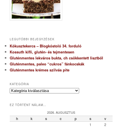
LEGUTÓBBI BEJEGYZÉSEK
Kókusztekercs – Blogkóstoló 34. forduló
Kossuth kifli, glutén- és tejmentesen
Gluténmentes lekváros bukta, ch csökkentett lisztből
Gluténmentes, paleo “cukros” fánkocskák
Gluténmentes krémes szilvás pite
KATEGÓRIA
K
a
t
EZ TÖRTÉNT NÁLAM…
e
g
2026. AUGUSZTUS
ó
h
k
s
c
p
s
v
r
1
2