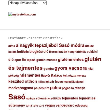
A
r
c
h
í
v
u
m
LEGTÖBBET KERESETT KIFEJEZÉSEK
a nagyik tepszijéből Sasó módra
ataisz
alma
blogkóstoló
befőzés
cukkini
Boros István konyhafőnök
batáta
glutén
gluténmentes
dió
eper
fitt tepszi
glutén mentes
és tejmentes
gyors vacsora
gomba
házi
húsmentes
Kalács
pékség
Húsvét
kelt tészta
kenőke
készítsd otthon
lekvár
leves
maradéktalanul
köles
paleo
medvehagyma
recept
palacsinta
pogácsa
Sasó
tejmentes
tejmentes
sütemény
spárga
sütőtök
sütemény
vegán
vendégváró
édesség
torta
totu
túró