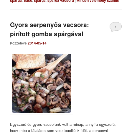
spárga
,
Sasó
,
spárga
,
spárga vacsora
|
Minden vélemény számít!
Gyors serpenyős vacsora:
1
pirított gomba spárgával
Közzétéve
2014-05-14
Egyszerű és gyors vacsoránk volt a minap, annyira egyszerű,
hogy még a tálalásra sem vesztegettünk időt, a serpenyő