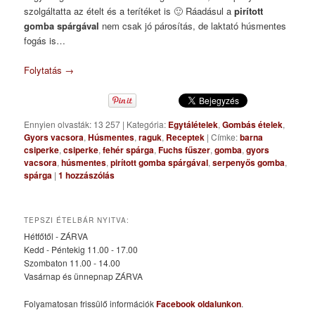
szolgáltatta az ételt és a terítéket is 🙂 Ráadásul a
pirított
gomba spárgával
nem csak jó párosítás, de laktató húsmentes
fogás is…
Folytatás
→
Ennyien olvasták: 13 257
|
Kategória:
Egytálételek
,
Gombás ételek
,
Gyors vacsora
,
Húsmentes
,
raguk
,
Receptek
|
Címke:
barna
csiperke
,
csiperke
,
fehér spárga
,
Fuchs fűszer
,
gomba
,
gyors
vacsora
,
húsmentes
,
pirított gomba spárgával
,
serpenyős gomba
,
spárga
|
1
hozzászólás
TEPSZI ÉTELBÁR NYITVA:
Hétfőtől - ZÁRVA
Kedd - Péntekig 11.00 - 17.00
Szombaton 11.00 - 14.00
Vasárnap és ünnepnap ZÁRVA
Folyamatosan frissülő információk
Facebook oldalunkon
.