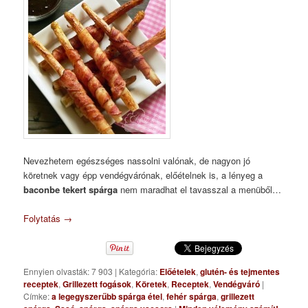
Nevezhetem egészséges nassolni valónak, de nagyon jó
köretnek vagy épp vendégvárónak, előételnek is, a lényeg a
baconbe tekert spárga
nem maradhat el tavasszal a menüből…
Folytatás
→
Ennyien olvasták: 7 903
|
Kategória:
Előételek
,
glutén- és tejmentes
receptek
,
Grillezett fogások
,
Köretek
,
Receptek
,
Vendégváró
|
Címke:
a legegyszerűbb spárga étel
,
fehér spárga
,
grillezett