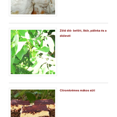
Zöld dió- befőtt, likőr, pálinka és a
diólevél
Citromkrémes mákos süti