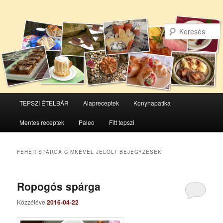
Főmenü
TEPSZI ÉTELBÁR
Alapreceptek
Konyhapatika
Tovább
Tovább
Mentes receptek
Paleo
Fitt tepszi
az
a
elsődleges
másodlagos
FEHÉR SPÁRGA
CÍMKÉVEL JELÖLT BEJEGYZÉSEK
tartalomra
tartalomra
Ropogós spárga
Közzétéve
2016-04-22