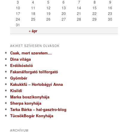
i
3
4
5
6
7
8
9
a
10
11
12
13
14
15
16
17
18
19
20
21
22
23
24
25
26
27
28
29
30
31
« ápr
AKIKET SZÍVESEN OLVASOK
Csak, mert szeretem…
Dina világa
Erdőkóstoló
Fakanálforgató tollforgató
Gyömbér
Kakukkfű – Hortobágyi Anna
Kisildi
Marka boszikonyhája
Sherpa konyhája
Tarka Bárka – hal-gasztro-blog
TücsökBogár Konyhája
ARCHÍVUM