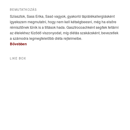
BEMUTATKOZÁS
Sziasztok, Sass Erika, Sasó vagyok, gyakorló táplálékallergiásként
igyekszem megmutatni, hogy nem kell kétségbeesni, még ha elsőre
rémisztőnek tűnik is a tiltások hada. Gasztrocoachként segítek feltárni
az ételekhez fűződő viszonyodat, míg diétás szakácsként, bevezetlek
a számodra legmegfelelőbb diéta rejtelmeibe.
Bővebben
LIKE BOX