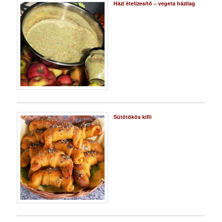
Házi ételízesítő – vegeta házilag
Sütőtökös kifli