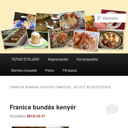
Főmenü
TEPSZI ÉTELBÁR
Alapreceptek
Konyhapatika
Tovább
Tovább
Mentes receptek
Paleo
Fitt tepszi
az
a
elsődleges
másodlagos
FRANCIA BUNDÁS KENYÉR
CÍMKÉVEL JELÖLT BEJEGYZÉSEK
tartalomra
tartalomra
Franica bundás kenyér
Közzétéve
2013-12-17