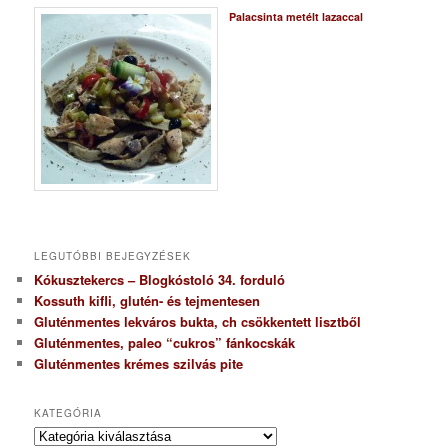
Palacsinta metélt lazaccal
LEGUTÓBBI BEJEGYZÉSEK
Kókusztekercs – Blogkóstoló 34. forduló
Kossuth kifli, glutén- és tejmentesen
Gluténmentes lekváros bukta, ch csökkentett lisztből
Gluténmentes, paleo “cukros” fánkocskák
Gluténmentes krémes szilvás pite
KATEGÓRIA
K