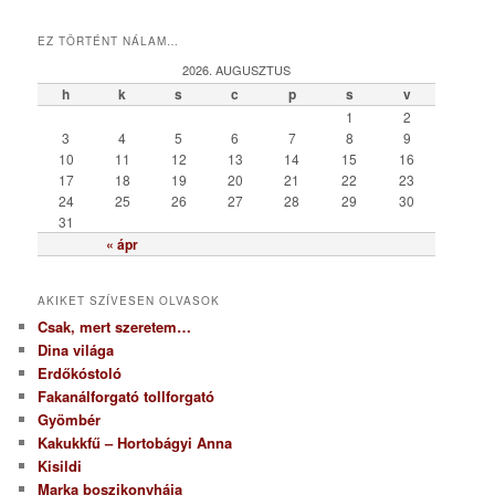
a
t
EZ TÖRTÉNT NÁLAM…
e
g
2026. AUGUSZTUS
ó
h
k
s
c
p
s
v
r
1
2
i
3
4
5
6
7
8
9
a
10
11
12
13
14
15
16
17
18
19
20
21
22
23
24
25
26
27
28
29
30
31
« ápr
AKIKET SZÍVESEN OLVASOK
Csak, mert szeretem…
Dina világa
Erdőkóstoló
Fakanálforgató tollforgató
Gyömbér
Kakukkfű – Hortobágyi Anna
Kisildi
Marka boszikonyhája