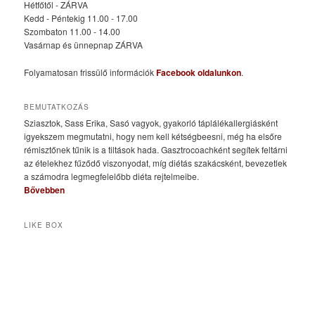
Hétfőtől - ZÁRVA
Kedd - Péntekig 11.00 - 17.00
Szombaton 11.00 - 14.00
Vasárnap és ünnepnap ZÁRVA
Folyamatosan frissülő információk
Facebook oldalunkon
.
BEMUTATKOZÁS
Sziasztok, Sass Erika, Sasó vagyok, gyakorló táplálékallergiásként
igyekszem megmutatni, hogy nem kell kétségbeesni, még ha elsőre
rémisztőnek tűnik is a tiltások hada. Gasztrocoachként segítek feltárni
az ételekhez fűződő viszonyodat, míg diétás szakácsként, bevezetlek
a számodra legmegfelelőbb diéta rejtelmeibe.
Bővebben
LIKE BOX