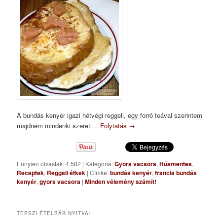
A bundás kenyér igazi hétvégi reggeli, egy forró teával szerintem
majdnem mindenki szereti…
Folytatás
→
Ennyien olvasták: 4 582
|
Kategória:
Gyors vacsora
,
Húsmentes
,
Receptek
,
Reggeli étkek
|
Címke:
bundás kenyér
,
francia bundás
kenyér
,
gyors vacsora
|
Minden vélemény számít!
TEPSZI ÉTELBÁR NYITVA: