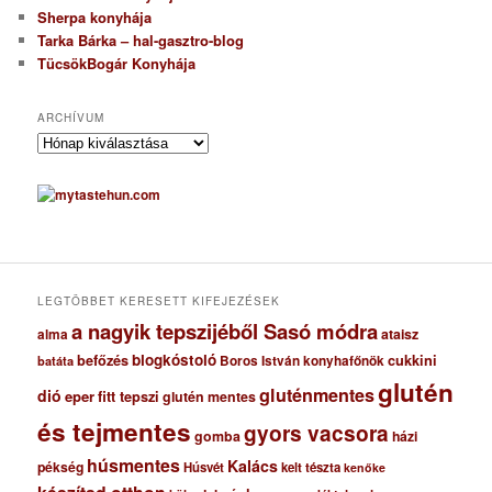
Sherpa konyhája
Tarka Bárka – hal-gasztro-blog
TücsökBogár Konyhája
ARCHÍVUM
A
r
c
h
í
v
u
m
LEGTÖBBET KERESETT KIFEJEZÉSEK
a nagyik tepszijéből Sasó módra
ataisz
alma
blogkóstoló
befőzés
cukkini
Boros István konyhafőnök
batáta
glutén
gluténmentes
dió
eper
fitt tepszi
glutén mentes
és tejmentes
gyors vacsora
gomba
házi
húsmentes
Kalács
pékség
Húsvét
kelt tészta
kenőke