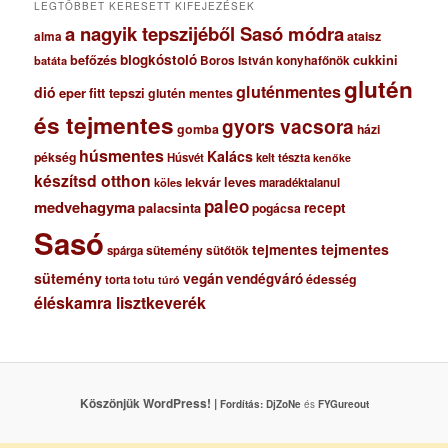
LEGTÖBBET KERESETT KIFEJEZÉSEK
a nagyik tepszijéből Sasó módra
ataisz
alma
blogkóstoló
befőzés
cukkini
Boros István konyhafőnök
batáta
glutén
gluténmentes
dió
eper
fitt tepszi
glutén mentes
és tejmentes
gyors vacsora
gomba
házi
húsmentes
Kalács
pékség
Húsvét
kelt tészta
kenőke
készítsd otthon
lekvár
leves
maradéktalanul
köles
paleo
medvehagyma
recept
palacsinta
pogácsa
Sasó
tejmentes
tejmentes
sütemény
spárga
sütőtök
sütemény
vegán
vendégváró
édesség
torta
totu
túró
éléskamra lisztkeverék
Köszönjük WordPress! |
Fordítás:
DjZoNe
és
FYGureout