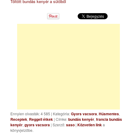
Töltött bundás kenyér a sütőből
Ennyien olvasták: 4 585
|
Kategória:
Gyors vacsora
,
Húsmentes
,
Receptek
,
Reggeli étkek
| Címke:
bundás kenyér
,
francia bundás
kenyér
,
gyors vacsora
| Szerző:
saso
|
Közvetlen link
a
könyvjelzőbe.