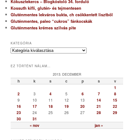
Kókusztekercs – Blogkóstoló 34. forduló
Kossuth kifli, glutén- és tejmentesen
Gluténmentes lekváros bukta, ch csökkentett lisztből
Gluténmentes, paleo “cukros” fánkocskák
Gluténmentes krémes szilvás pite
KATEGÓRIA
K
a
t
EZ TÖRTÉNT NÁLAM…
e
g
2013. DECEMBER
ó
h
k
s
c
p
s
v
r
1
i
2
3
4
5
6
7
8
a
9
10
11
12
13
14
15
16
17
18
19
20
21
22
23
24
25
26
27
28
29
30
31
« nov
jan »