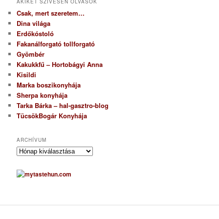
AKIKET SZÍVESEN OLVASOK
Csak, mert szeretem…
Dina világa
Erdőkóstoló
Fakanálforgató tollforgató
Gyömbér
Kakukkfű – Hortobágyi Anna
Kisildi
Marka boszikonyhája
Sherpa konyhája
Tarka Bárka – hal-gasztro-blog
TücsökBogár Konyhája
ARCHÍVUM
A
r
c
h
í
v
u
m