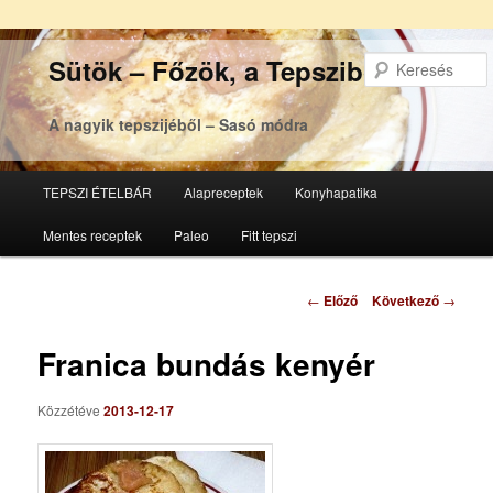
Sütök – Főzök, a Tepsziből
A nagyik tepszijéből – Sasó módra
Főmenü
TEPSZI ÉTELBÁR
Alapreceptek
Konyhapatika
Tovább
Tovább
Mentes receptek
Paleo
Fitt tepszi
az
a
elsődleges
másodlagos
Bejegyzés
←
Előző
Következő
→
navigáció
tartalomra
tartalomra
Franica bundás kenyér
Közzétéve
2013-12-17