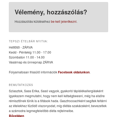
Vélemény, hozzászólás?
Hozzászólás küldéséhez
be kell jelentkezni
.
TEPSZI ÉTELBÁR NYITVA:
Hétfőtől - ZÁRVA
Kedd - Péntekig 11.00 - 17.00
Szombaton 11.00 - 14.00
Vasárnap és ünnepnap ZÁRVA
Folyamatosan frissülő információk
Facebook oldalunkon
.
BEMUTATKOZÁS
Sziasztok, Sass Erika, Sasó vagyok, gyakorló táplálékallergiásként
igyekszem megmutatni, hogy nem kell kétségbeesni, még ha elsőre
rémisztőnek tűnik is a tiltások hada. Gasztrocoachként segítek feltárni
az ételekhez fűződő viszonyodat, míg diétás szakácsként, bevezetlek
a számodra legmegfelelőbb diéta rejtelmeibe.
Bővebben