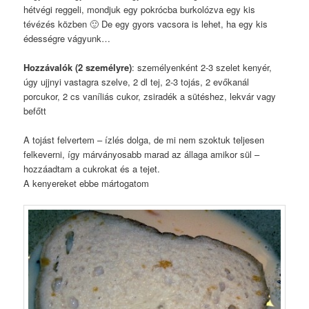
hétvégi reggeli, mondjuk egy pokrócba burkolózva egy kis
tévézés közben 🙂 De egy gyors vacsora is lehet, ha egy kis
édességre vágyunk…
Hozzávalók (2 személyre)
: személyenként 2-3 szelet kenyér,
úgy ujjnyi vastagra szelve, 2 dl tej, 2-3 tojás, 2 evőkanál
porcukor, 2 cs vaníliás cukor, zsiradék a sütéshez, lekvár vagy
befőtt
A tojást felvertem – ízlés dolga, de mi nem szoktuk teljesen
felkeverni, így márványosabb marad az állaga amikor sül –
hozzáadtam a cukrokat és a tejet.
A kenyereket ebbe mártogatom