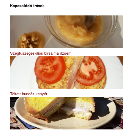
Kapcsolódó írások
Szegfűszeges-diós birsalma dzsem
Töltött bundás kenyér