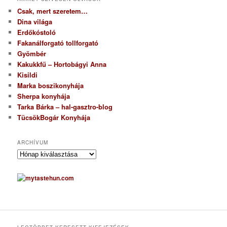
Csak, mert szeretem…
Dina világa
Erdőkóstoló
Fakanálforgató tollforgató
Gyömbér
Kakukkfű – Hortobágyi Anna
Kisildi
Marka boszikonyhája
Sherpa konyhája
Tarka Bárka – hal-gasztro-blog
TücsökBogár Konyhája
ARCHÍVUM
A
r
c
h
í
v
u
m