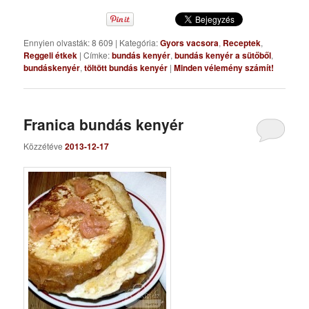
Ennyien olvasták: 8 609
|
Kategória:
Gyors vacsora
,
Receptek
,
Reggeli étkek
|
Címke:
bundás kenyér
,
bundás kenyér a sütőből
,
bundáskenyér
,
töltött bundás kenyér
|
Minden vélemény számít!
Franica bundás kenyér
Közzétéve
2013-12-17