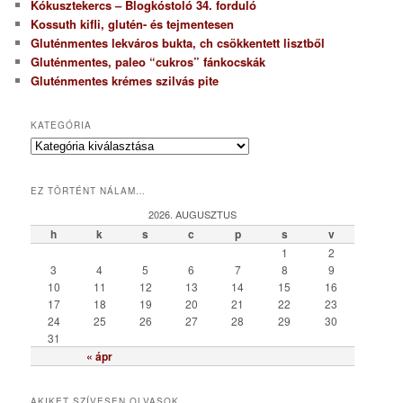
Kókusztekercs – Blogkóstoló 34. forduló
Kossuth kifli, glutén- és tejmentesen
Gluténmentes lekváros bukta, ch csökkentett lisztből
Gluténmentes, paleo “cukros” fánkocskák
Gluténmentes krémes szilvás pite
KATEGÓRIA
K
a
t
EZ TÖRTÉNT NÁLAM…
e
g
2026. AUGUSZTUS
ó
h
k
s
c
p
s
v
r
1
2
i
3
4
5
6
7
8
9
a
10
11
12
13
14
15
16
17
18
19
20
21
22
23
24
25
26
27
28
29
30
31
« ápr
AKIKET SZÍVESEN OLVASOK