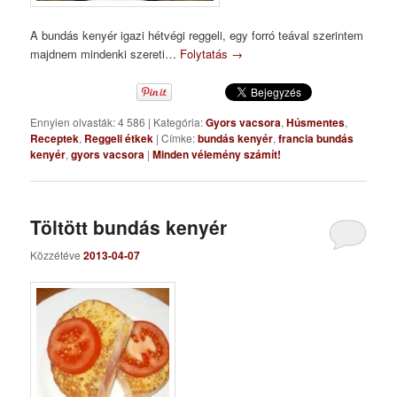
A bundás kenyér igazi hétvégi reggeli, egy forró teával szerintem
majdnem mindenki szereti…
Folytatás
→
Ennyien olvasták: 4 586
|
Kategória:
Gyors vacsora
,
Húsmentes
,
Receptek
,
Reggeli étkek
|
Címke:
bundás kenyér
,
francia bundás
kenyér
,
gyors vacsora
|
Minden vélemény számít!
Töltött bundás kenyér
Közzétéve
2013-04-07