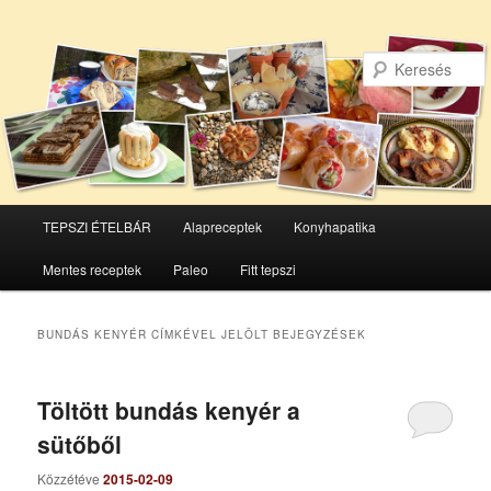
Főmenü
TEPSZI ÉTELBÁR
Alapreceptek
Konyhapatika
Tovább
Tovább
Mentes receptek
Paleo
Fitt tepszi
az
a
elsődleges
másodlagos
BUNDÁS KENYÉR
CÍMKÉVEL JELÖLT BEJEGYZÉSEK
tartalomra
tartalomra
Töltött bundás kenyér a
sütőből
Közzétéve
2015-02-09