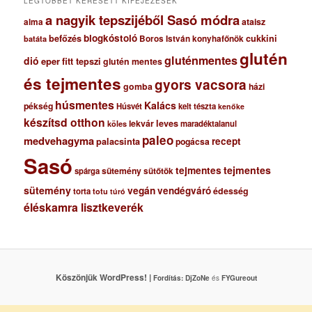
LEGTÖBBET KERESETT KIFEJEZÉSEK
a nagyik tepszijéből Sasó módra
ataisz
alma
blogkóstoló
befőzés
cukkini
Boros István konyhafőnök
batáta
glutén
gluténmentes
dió
eper
fitt tepszi
glutén mentes
és tejmentes
gyors vacsora
gomba
házi
húsmentes
Kalács
pékség
Húsvét
kelt tészta
kenőke
készítsd otthon
lekvár
leves
maradéktalanul
köles
paleo
medvehagyma
recept
palacsinta
pogácsa
Sasó
tejmentes
tejmentes
sütemény
spárga
sütőtök
sütemény
vegán
vendégváró
édesség
torta
totu
túró
éléskamra lisztkeverék
Köszönjük WordPress! |
Fordítás:
DjZoNe
és
FYGureout