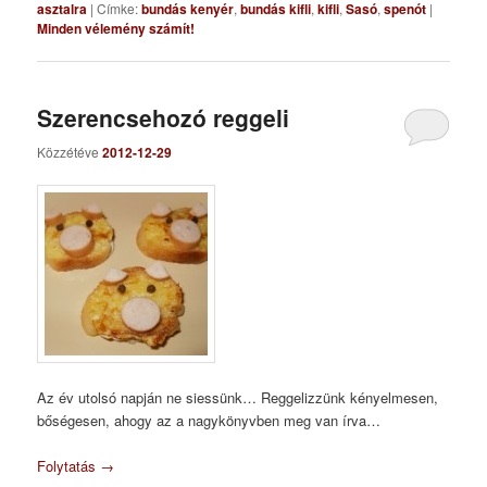
asztalra
|
Címke:
bundás kenyér
,
bundás kifli
,
kifli
,
Sasó
,
spenót
|
Minden vélemény számít!
Szerencsehozó reggeli
Közzétéve
2012-12-29
Az év utolsó napján ne siessünk… Reggelizzünk kényelmesen,
bőségesen, ahogy az a nagykönyvben meg van írva…
Folytatás
→