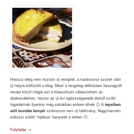
Hosszú ideig nem hoztam új receptet, a karácsonyi szünet után
új helyre költözött a blog. Most a rengeteg időközben összegyűlt
recept közül mégis ezt a klasszikust választottam az
újrakezdéshez, hiszen az új évi egészségesebb életről szóló
fogadalmak ilyenkor még sokakban erősen élnek 🙂 A
tepsiben
sült bundás kenyér
számomra nem új találmány, Nagymamám
sokszor sütött “tojásos” kenyeret a lerben 🙂
Folytatás
→