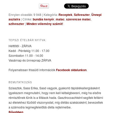
Ennyien olvasták: 9 948
|
Kategória:
Receptek
,
Szilveszter
,
Ünnepi
asztalra
|
Címke:
bundás kenyér
,
malac
,
szerencse malac
,
szilveszter
|
Minden vélemény számít!
TEPSZI ÉTELBÁR NYITVA:
Hétfőtől - ZÁRVA
Kedd - Péntekig 11.00 - 17.00
Szombaton 11.00 - 14.00
Vasárnap és ünnepnap ZÁRVA
Folyamatosan frissülő információk
Facebook oldalunkon
.
BEMUTATKOZÁS
Sziasztok, Sass Erika, Sasó vagyok, gyakorló táplálékallergiásként
igyekszem megmutatni, hogy nem kell kétségbeesni, még ha elsőre
rémisztőnek tűnik is a tiltások hada. Gasztrocoachként segítek feltárni
az ételekhez fűződő viszonyodat, míg diétás szakácsként, bevezetlek
a számodra legmegfelelőbb diéta rejtelmeibe.
Bővebben