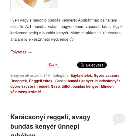
Ilyen vagyis hasonló bundás kenyeret Apukámnak csináltam
először. Azt mondta, valami nagyon finom vacsorát kér… Egyik
kedvence pedig a bundás kenyér. Mármint akkor 11-12 évesen
általam is elkészíthető kedvence 🙂
Folytatás
→
Ennyien olvasták: 5 849
|
Kategória:
Egytálételek
,
Gyors vacsora
,
Receptek
,
Reggeli étkek
|
Címke:
bundás kenyér
,
bundáskenyér
,
gyors vacsora
,
reggeli
,
Sasó
,
töltött bundás kenyér
|
Minden
vélemény számít!
Karácsonyi reggeli, avagy
bundás kenyér ünnepi
ruhában