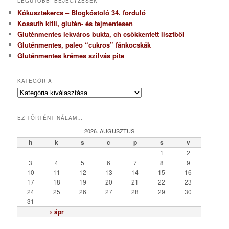
LEGUTÓBBI BEJEGYZÉSEK
Kókusztekercs – Blogkóstoló 34. forduló
Kossuth kifli, glutén- és tejmentesen
Gluténmentes lekváros bukta, ch csökkentett lisztből
Gluténmentes, paleo “cukros” fánkocskák
Gluténmentes krémes szilvás pite
KATEGÓRIA
K
a
t
EZ TÖRTÉNT NÁLAM…
e
g
2026. AUGUSZTUS
ó
h
k
s
c
p
s
v
r
1
2
i
3
4
5
6
7
8
9
a
10
11
12
13
14
15
16
17
18
19
20
21
22
23
24
25
26
27
28
29
30
31
« ápr