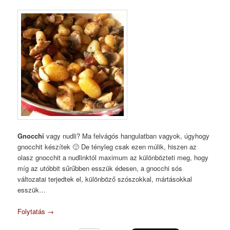
Gnocchi
vagy nudli? Ma felvágós hangulatban vagyok, úgyhogy
gnocchit készítek 🙂 De tényleg csak ezen múlik, hiszen az
olasz gnocchit a nudlinktól maximum az különbözteti meg, hogy
míg az utóbbit sűrűbben esszük édesen, a gnocchi sós
változatai terjedtek el, különböző szószokkal, mártásokkal
esszük…
Folytatás
→