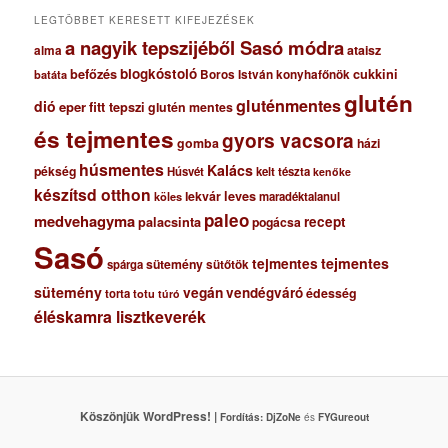
m
LEGTÖBBET KERESETT KIFEJEZÉSEK
a nagyik tepszijéből Sasó módra
ataisz
alma
blogkóstoló
befőzés
cukkini
Boros István konyhafőnök
batáta
glutén
gluténmentes
dió
eper
fitt tepszi
glutén mentes
és tejmentes
gyors vacsora
gomba
házi
húsmentes
Kalács
pékség
Húsvét
kelt tészta
kenőke
készítsd otthon
lekvár
leves
maradéktalanul
köles
paleo
medvehagyma
recept
palacsinta
pogácsa
Sasó
tejmentes
tejmentes
sütemény
spárga
sütőtök
sütemény
vegán
vendégváró
édesség
torta
totu
túró
éléskamra lisztkeverék
Köszönjük WordPress! |
Fordítás:
DjZoNe
és
FYGureout