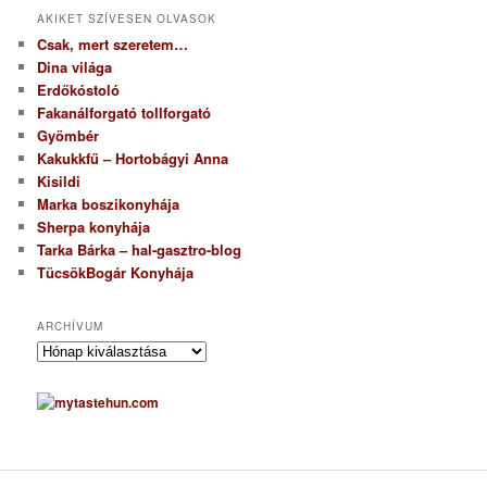
AKIKET SZÍVESEN OLVASOK
Csak, mert szeretem…
Dina világa
Erdőkóstoló
Fakanálforgató tollforgató
Gyömbér
Kakukkfű – Hortobágyi Anna
Kisildi
Marka boszikonyhája
Sherpa konyhája
Tarka Bárka – hal-gasztro-blog
TücsökBogár Konyhája
ARCHÍVUM
A
r
c
h
í
v
u