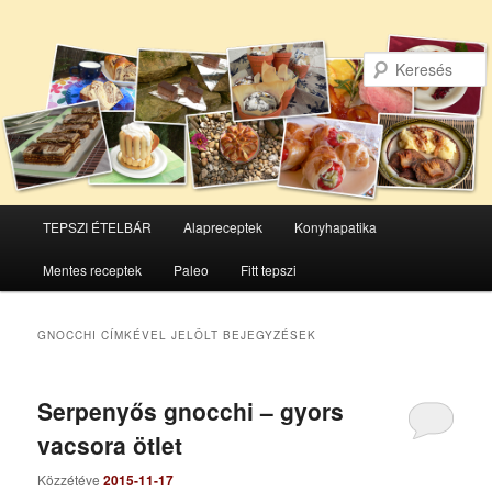
Főmenü
TEPSZI ÉTELBÁR
Alapreceptek
Konyhapatika
Tovább
Tovább
Mentes receptek
Paleo
Fitt tepszi
az
a
elsődleges
másodlagos
GNOCCHI
CÍMKÉVEL JELÖLT BEJEGYZÉSEK
tartalomra
tartalomra
Serpenyős gnocchi – gyors
vacsora ötlet
Közzétéve
2015-11-17