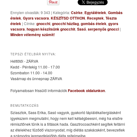
Ennyien olvasták: 9 343
|
Kategória:
Csirke
,
Egytálételek
,
Gombás
ételek
,
Gyors vacsora
,
KÉSZÍTSD OTTHON
,
Receptek
,
Tészta
ételek
|
Címke:
gnocchi
,
gnocchi házilag
,
gombás ételek
,
gyors
vacsora
,
hogyan készítsünk gnocchit
,
Sasó
,
serpenyős gnocci
|
Minden vélemény számít!
TEPSZI ÉTELBÁR NYITVA:
Hétfőtől - ZÁRVA
Kedd - Péntekig 11.00 - 17.00
Szombaton 11.00 - 14.00
Vasárnap és ünnepnap ZÁRVA
Folyamatosan frissülő információk
Facebook oldalunkon
.
BEMUTATKOZÁS
Sziasztok, Sass Erika, Sasó vagyok, gyakorló táplálékallergiásként
igyekszem megmutatni, hogy nem kell kétségbeesni, még ha elsőre
rémisztőnek tűnik is a tiltások hada. Gasztrocoachként segítek feltárni
az ételekhez fűződő viszonyodat, míg diétás szakácsként, bevezetlek
a számodra legmegfelelőbb diéta rejtelmeibe.