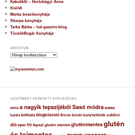
Kakukkfű – Hortobágyi Anna
Kisildi
Marka boszikonyhája
Sherpa konyhája
Tarka Bárka – hal-gasztro-blog
TücsökBogár Konyhája
ARCHÍVUM
A
r
c
h
í
v
u
m
LEGTÖBBET KERESETT KIFEJEZÉSEK
a nagyik tepszijéből Sasó módra
ataisz
alma
blogkóstoló
befőzés
cukkini
Boros István konyhafőnök
batáta
glutén
gluténmentes
dió
eper
fitt tepszi
glutén mentes
és tejmentes
gyors vacsora