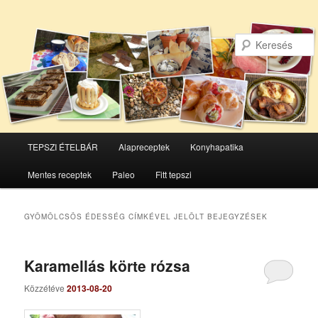
Főmenü
TEPSZI ÉTELBÁR
Alapreceptek
Konyhapatika
Tovább
Tovább
Mentes receptek
Paleo
Fitt tepszi
az
a
elsődleges
másodlagos
GYÖMÖLCSÖS ÉDESSÉG
CÍMKÉVEL JELÖLT BEJEGYZÉSEK
tartalomra
tartalomra
Karamellás körte rózsa
Közzétéve
2013-08-20