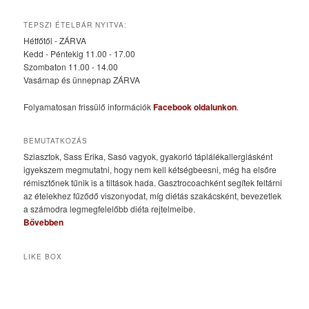
TEPSZI ÉTELBÁR NYITVA:
Hétfőtől - ZÁRVA
Kedd - Péntekig 11.00 - 17.00
Szombaton 11.00 - 14.00
Vasárnap és ünnepnap ZÁRVA
Folyamatosan frissülő információk
Facebook oldalunkon
.
BEMUTATKOZÁS
Sziasztok, Sass Erika, Sasó vagyok, gyakorló táplálékallergiásként
igyekszem megmutatni, hogy nem kell kétségbeesni, még ha elsőre
rémisztőnek tűnik is a tiltások hada. Gasztrocoachként segítek feltárni
az ételekhez fűződő viszonyodat, míg diétás szakácsként, bevezetlek
a számodra legmegfelelőbb diéta rejtelmeibe.
Bővebben
LIKE BOX