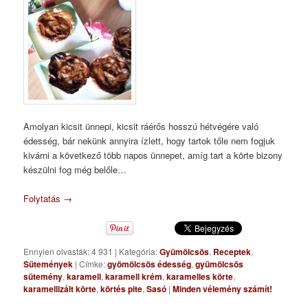
Amolyan kicsit ünnepi, kicsit ráérős hosszú hétvégére való
édesség, bár nekünk annyira ízlett, hogy tartok tőle nem fogjuk
kivárni a következő több napos ünnepet, amíg tart a körte bizony
készülni fog még belőle…
Folytatás
→
Ennyien olvasták: 4 931
|
Kategória:
Gyümölcsös
,
Receptek
,
Sütemények
|
Címke:
gyömölcsös édesség
,
gyümölcsös
sütemény
,
karamell
,
karamell krém
,
karamelles körte
,
karamellizált körte
,
körtés pite
,
Sasó
|
Minden vélemény számít!