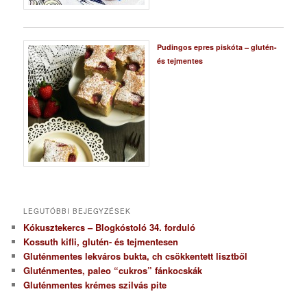
Pudingos epres piskóta – glutén-
és tejmentes
LEGUTÓBBI BEJEGYZÉSEK
Kókusztekercs – Blogkóstoló 34. forduló
Kossuth kifli, glutén- és tejmentesen
Gluténmentes lekváros bukta, ch csökkentett lisztből
Gluténmentes, paleo “cukros” fánkocskák
Gluténmentes krémes szilvás pite