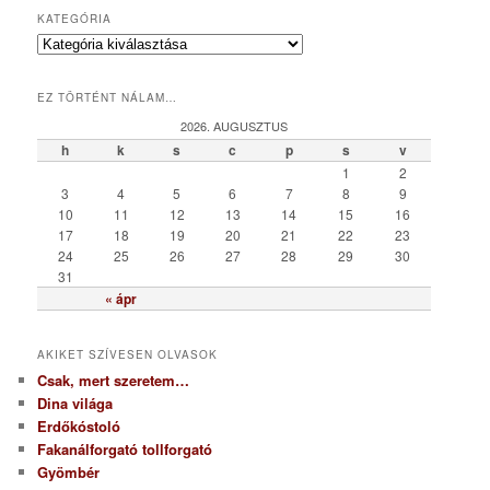
KATEGÓRIA
K
a
t
EZ TÖRTÉNT NÁLAM…
e
g
2026. AUGUSZTUS
ó
h
k
s
c
p
s
v
r
1
2
i
3
4
5
6
7
8
9
a
10
11
12
13
14
15
16
17
18
19
20
21
22
23
24
25
26
27
28
29
30
31
« ápr
AKIKET SZÍVESEN OLVASOK
Csak, mert szeretem…
Dina világa
Erdőkóstoló
Fakanálforgató tollforgató
Gyömbér