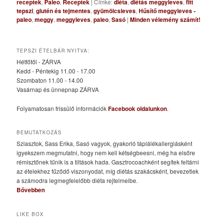
receptek
,
Paleo
,
Receptek
|
Címke:
diéta
,
diétás meggyleves
,
fitt
tepszi
,
glutén és tejmentes
,
gyümölcsleves
,
Hűsítő meggyleves -
paleo
,
meggy
,
meggyleves
,
paleo
,
Sasó
|
Minden vélemény számít!
TEPSZI ÉTELBÁR NYITVA:
Hétfőtől - ZÁRVA
Kedd - Péntekig 11.00 - 17.00
Szombaton 11.00 - 14.00
Vasárnap és ünnepnap ZÁRVA
Folyamatosan frissülő információk
Facebook oldalunkon
.
BEMUTATKOZÁS
Sziasztok, Sass Erika, Sasó vagyok, gyakorló táplálékallergiásként
igyekszem megmutatni, hogy nem kell kétségbeesni, még ha elsőre
rémisztőnek tűnik is a tiltások hada. Gasztrocoachként segítek feltárni
az ételekhez fűződő viszonyodat, míg diétás szakácsként, bevezetlek
a számodra legmegfelelőbb diéta rejtelmeibe.
Bővebben
LIKE BOX