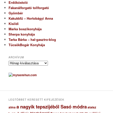
Erdőkóstoló
Fakanálforgató tollforgató
Gyömbér
Kakukkfű – Hortobágyi Anna
Kisildi
Marka boszikonyhája
Sherpa konyhája
Tarka Bárka – hal-gasztro-blog
TücsökBogár Konyhája
ARCHÍVUM
A
r
c
h
í
v
u
m
LEGTÖBBET KERESETT KIFEJEZÉSEK
a nagyik tepszijéből Sasó módra
ataisz
alma