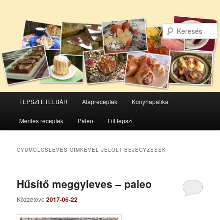
Főmenü
TEPSZI ÉTELBÁR
Alapreceptek
Konyhapatika
Tovább
Tovább
Mentes receptek
Paleo
Fitt tepszi
az
a
elsődleges
másodlagos
GYÜMÖLCSLEVES
CÍMKÉVEL JELÖLT BEJEGYZÉSEK
tartalomra
tartalomra
Hűsítő meggyleves – paleo
Közzétéve
2017-06-22