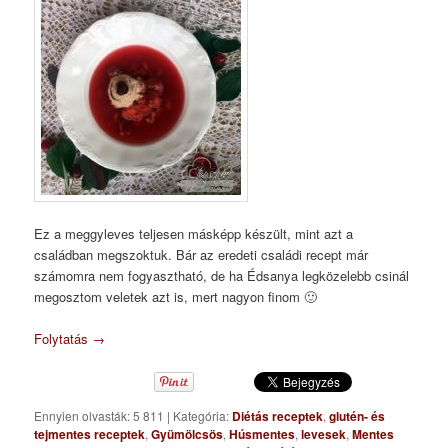
Ez a meggyleves teljesen másképp készült, mint azt a
családban megszoktuk. Bár az eredeti családi recept már
számomra nem fogyasztható, de ha Édsanya legközelebb csinál
megosztom veletek azt is, mert nagyon finom 🙂
Folytatás
→
Ennyien olvasták: 5 811
|
Kategória:
Diétás receptek
,
glutén- és
tejmentes receptek
,
Gyümölcsös
,
Húsmentes
,
levesek
,
Mentes