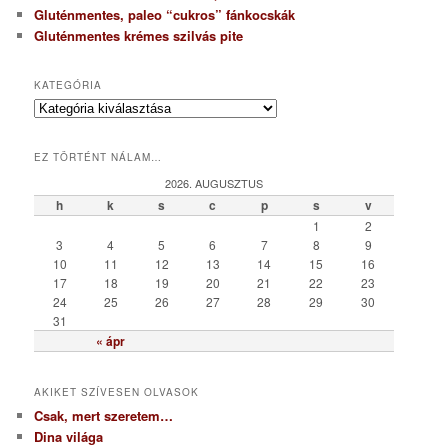
Gluténmentes, paleo “cukros” fánkocskák
Gluténmentes krémes szilvás pite
KATEGÓRIA
K
a
t
EZ TÖRTÉNT NÁLAM…
e
g
2026. AUGUSZTUS
ó
h
k
s
c
p
s
v
r
1
2
i
3
4
5
6
7
8
9
a
10
11
12
13
14
15
16
17
18
19
20
21
22
23
24
25
26
27
28
29
30
31
« ápr
AKIKET SZÍVESEN OLVASOK
Csak, mert szeretem…
Dina világa