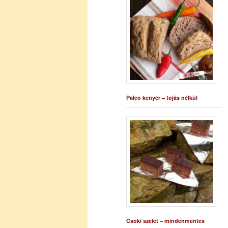
Paleo kenyér – tojás nélkül
Csoki szelet – mindenmentes