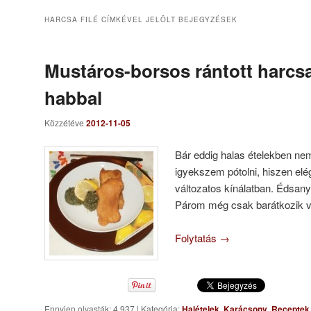
HARCSA FILÉ
CÍMKÉVEL JELÖLT BEJEGYZÉSEK
Mustáros-borsos rántott harcs
habbal
Közzétéve
2012-11-05
Bár eddig halas ételekben nem
igyekszem pótolni, hiszen elé
változatos kínálatban. Édsany
Párom még csak barátkozik ve
Folytatás
→
Ennyien olvasták: 4 937
|
Kategória:
Halételek
,
Karácsony
,
Receptek