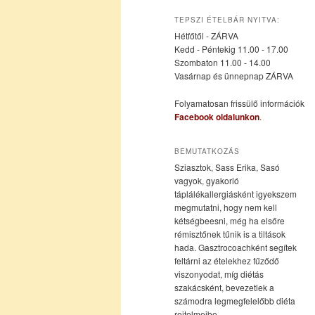
az
a
TEPSZI ÉTELBÁR NYITVA:
Hétfőtől - ZÁRVA
elsődleges
másodlagos
Kedd - Péntekig 11.00 - 17.00
Szombaton 11.00 - 14.00
Vasárnap és ünnepnap ZÁRVA
tartalomra
tartalomra
Folyamatosan frissülő információk
Facebook oldalunkon
.
BEMUTATKOZÁS
Sziasztok, Sass Erika, Sasó
vagyok, gyakorló
táplálékallergiásként igyekszem
megmutatni, hogy nem kell
kétségbeesni, még ha elsőre
rémisztőnek tűnik is a tiltások
hada. Gasztrocoachként segítek
feltárni az ételekhez fűződő
viszonyodat, míg diétás
szakácsként, bevezetlek a
számodra legmegfelelőbb diéta
rejtelmeibe.