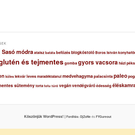
SEK
ől Sasó módra
blogkóstoló
ataisz
befőzés
Boros István konyhafő
batáta
glutén és tejmentes
gyors vacsora
gomba
házi pék
paleo
on
medvehagyma
lekvár
leves
palacsinta
pog
maradéktalanul
köles
éléskamra
mentes sütemény
vegán
vendégváró
édesség
torta
totu
túró
Köszönjük WordPress! |
Fordítás:
DjZoNe
és
FYGureout