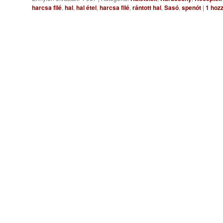
harcsa filé
,
hal
,
hal étel
,
harcsa filé
,
rántott hal
,
Sasó
,
spenót
|
1
hozz