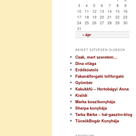
i
3
4
5
6
7
8
9
a
10
11
12
13
14
15
16
17
18
19
20
21
22
23
24
25
26
27
28
29
30
31
« ápr
AKIKET SZÍVESEN OLVASOK
Csak, mert szeretem…
Dina világa
Erdőkóstoló
Fakanálforgató tollforgató
Gyömbér
Kakukkfű – Hortobágyi Anna
Kisildi
Marka boszikonyhája
Sherpa konyhája
Tarka Bárka – hal-gasztro-blog
TücsökBogár Konyhája
ARCHÍVUM