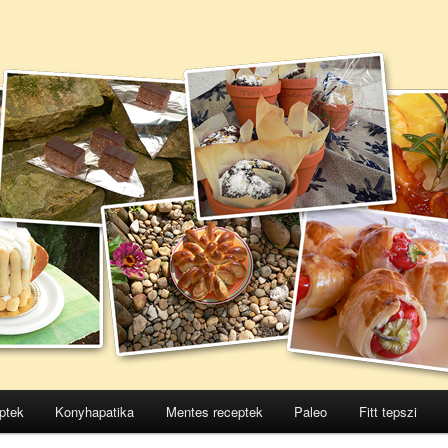
ptek
Konyhapatika
Mentes receptek
Paleo
Fitt tepszi