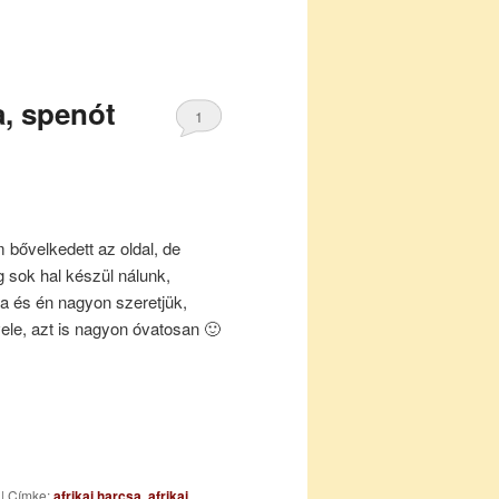
a, spenót
1
 bővelkedett az oldal, de
g sok hal készül nálunk,
a és én nagyon szeretjük,
le, azt is nagyon óvatosan 🙂
|
Címke:
afrikai harcsa
,
afrikai