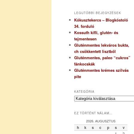
LEGUTÓBBI BEJEGYZÉSEK
Kókusztekercs – Blogkóstoló
34. forduló
Kossuth kifli, glutén- és
tejmentesen
Gluténmentes lekváros bukta,
ch csökkentett lisztből
Gluténmentes, paleo “cukros”
fánkocskák
Gluténmentes krémes szilvás
pite
KATEGÓRIA
K
a
t
EZ TÖRTÉNT NÁLAM…
e
g
2026. AUGUSZTUS
ó
h
k
s
c
p
s
v
r
1
2