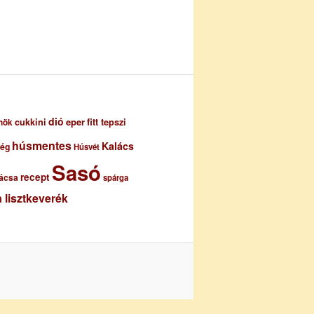
dió
eper
cukkini
fitt tepszi
nök
húsmentes
Kalács
ség
Húsvét
Sasó
recept
ácsa
spárga
 lisztkeverék