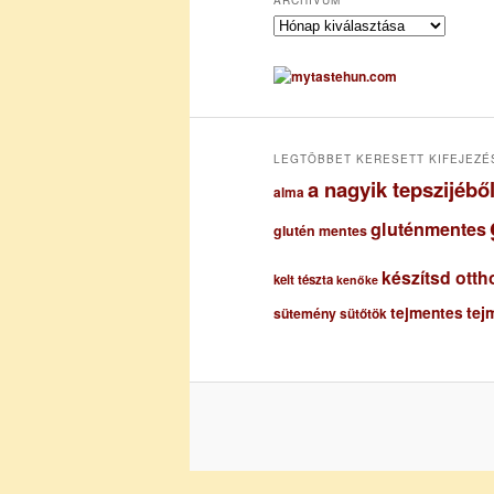
A
r
c
h
í
v
u
LEGTÖBBET KERESETT KIFEJEZÉ
m
a nagyik tepszijéb
alma
gluténmentes
glutén mentes
készítsd otth
kelt tészta
kenőke
tejmentes
tej
sütemény
sütőtök