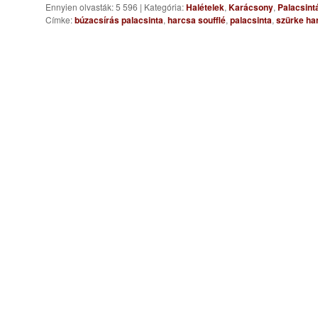
Ennyien olvasták: 5 596
|
Kategória:
Halételek
,
Karácsony
,
Palacsint
Címke:
búzacsírás palacsinta
,
harcsa soufflé
,
palacsinta
,
szürke ha