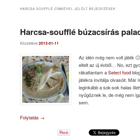
HARCSA SOUFFLÉ
CÍMKÉVEL JELÖLT BEJEGYZÉSEK
Harcsa-soufflé búzacsírás pala
Közzétéve
2013-01-11
Az idén még nem volt játék 
eltelt az új évből… No, ezt g
rákattantam a
Select food
blo
játékra invitálja olvasóit. Már
leginkább a sok-sok halas illet
nyűgöznek le, de még nem iga
sem.
Folytatás
→