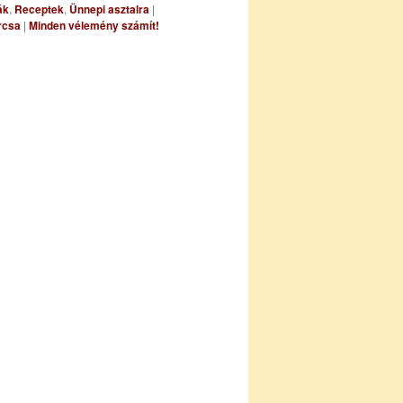
ák
,
Receptek
,
Ünnepi asztalra
|
rcsa
|
Minden vélemény számít!