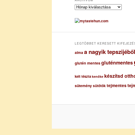
A
r
c
h
í
v
u
LEGTÖBBET KERESETT KIFEJEZÉ
m
a nagyik tepszijéb
alma
gluténmentes
glutén mentes
készítsd otth
kelt tészta
kenőke
tejmentes
tej
sütemény
sütőtök