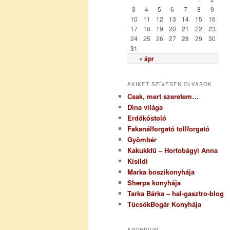
i
3
4
5
6
7
8
9
a
10
11
12
13
14
15
16
17
18
19
20
21
22
23
24
25
26
27
28
29
30
31
« ápr
AKIKET SZÍVESEN OLVASOK
Csak, mert szeretem…
Dina világa
Erdőkóstoló
Fakanálforgató tollforgató
Gyömbér
Kakukkfű – Hortobágyi Anna
Kisildi
Marka boszikonyhája
Sherpa konyhája
Tarka Bárka – hal-gasztro-blog
TücsökBogár Konyhája
ARCHÍVUM