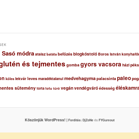
SEK
ől Sasó módra
blogkóstoló
ataisz
befőzés
Boros István konyhafő
batáta
glutén és tejmentes
gyors vacsora
gomba
házi pék
paleo
on
medvehagyma
lekvár
leves
palacsinta
pog
maradéktalanul
köles
éléskamra
mentes sütemény
vegán
vendégváró
édesség
torta
totu
túró
Köszönjük WordPress! |
Fordítás:
DjZoNe
és
FYGureout