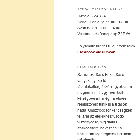
az
a
TEPSZI ÉTELBÁR NYITVA:
Hétfőtől - ZÁRVA
elsődleges
másodlagos
Kedd - Péntekig 11.00 - 17.00
Szombaton 11.00 - 14.00
Vasárnap és ünnepnap ZÁRVA
tartalomra
tartalomra
Folyamatosan frissülő információk
Facebook oldalunkon
.
BEMUTATKOZÁS
Sziasztok, Sass Erika, Sasó
vagyok, gyakorló
táplálékallergiásként igyekszem
megmutatni, hogy nem kell
kétségbeesni, még ha elsőre
rémisztőnek tűnik is a tiltások
hada. Gasztrocoachként segítek
feltárni az ételekhez fűződő
viszonyodat, míg diétás
szakácsként, bevezetlek a
számodra legmegfelelőbb diéta
rejtelmeibe.