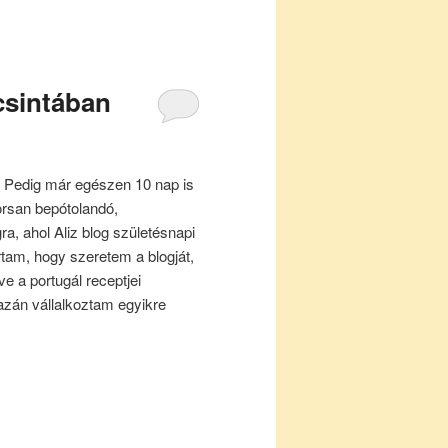
csintában
 Pedig már egészen 10 nap is
yorsan bepótolandó,
gra, ahol Aliz blog születésnapi
 írtam, hogy szeretem a blogját,
ve a portugál receptjei
zán vállalkoztam egyikre