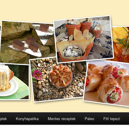
ptek
Konyhapatika
Mentes receptek
Paleo
Fitt tepszi