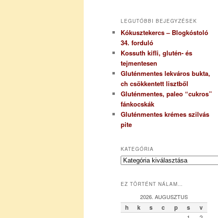
LEGUTÓBBI BEJEGYZÉSEK
Kókusztekercs – Blogkóstoló
34. forduló
Kossuth kifli, glutén- és
tejmentesen
Gluténmentes lekváros bukta,
ch csökkentett lisztből
Gluténmentes, paleo “cukros”
fánkocskák
Gluténmentes krémes szilvás
pite
KATEGÓRIA
K
a
t
EZ TÖRTÉNT NÁLAM…
e
g
2026. AUGUSZTUS
ó
h
k
s
c
p
s
v
r
1
2