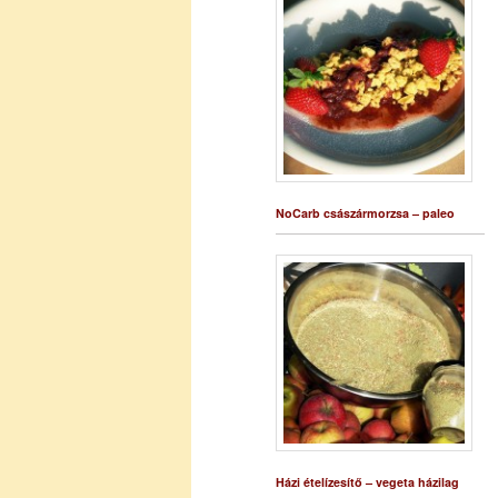
NoCarb császármorzsa – paleo
Házi ételízesítő – vegeta házilag