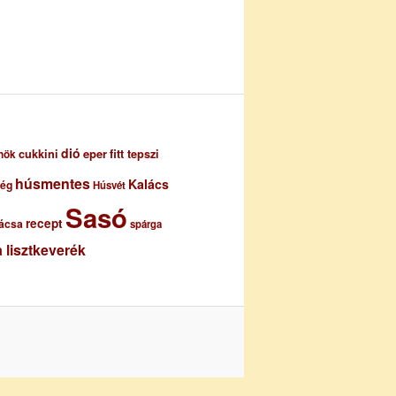
dió
eper
cukkini
fitt tepszi
nök
húsmentes
Kalács
ség
Húsvét
Sasó
recept
ácsa
spárga
 lisztkeverék