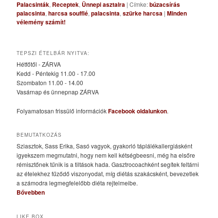
Palacsinták
,
Receptek
,
Ünnepi asztalra
|
Címke:
búzacsírás
palacsinta
,
harcsa soufflé
,
palacsinta
,
szürke harcsa
|
Minden
vélemény számít!
TEPSZI ÉTELBÁR NYITVA:
Hétfőtől - ZÁRVA
Kedd - Péntekig 11.00 - 17.00
Szombaton 11.00 - 14.00
Vasárnap és ünnepnap ZÁRVA
Folyamatosan frissülő információk
Facebook oldalunkon
.
BEMUTATKOZÁS
Sziasztok, Sass Erika, Sasó vagyok, gyakorló táplálékallergiásként
igyekszem megmutatni, hogy nem kell kétségbeesni, még ha elsőre
rémisztőnek tűnik is a tiltások hada. Gasztrocoachként segítek feltárni
az ételekhez fűződő viszonyodat, míg diétás szakácsként, bevezetlek
a számodra legmegfelelőbb diéta rejtelmeibe.
Bővebben
LIKE BOX