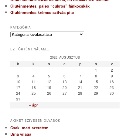
Gluténmentes, paleo “cukros” fánkocskák
Gluténmentes krémes szilvás pite
KATEGÓRIA
K
a
t
EZ TÖRTÉNT NÁLAM…
e
g
2026. AUGUSZTUS
ó
h
k
s
c
p
s
v
r
1
2
i
3
4
5
6
7
8
9
a
10
11
12
13
14
15
16
17
18
19
20
21
22
23
24
25
26
27
28
29
30
31
« ápr
AKIKET SZÍVESEN OLVASOK
Csak, mert szeretem…
Dina világa