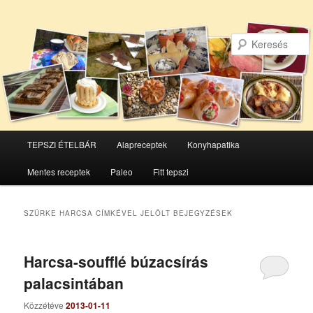
Főmenü
TEPSZI ÉTELBÁR
Alapreceptek
Konyhapatika
Tovább
Tovább
Mentes receptek
Paleo
Fitt tepszi
az
a
elsődleges
másodlagos
SZÜRKE HARCSA
CÍMKÉVEL JELÖLT BEJEGYZÉSEK
tartalomra
tartalomra
Harcsa-soufflé búzacsírás
palacsintában
Közzétéve
2013-01-11