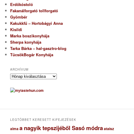
Erdőkóstoló
Fakanálforgató tollforgató
Gyömbér
Kakukkfű – Hortobágyi Anna
Kisildi
Marka boszikonyhája
Sherpa konyhája
Tarka Bárka – hal-gasztro-blog
TücsökBogár Konyhája
ARCHÍVUM
A
r
c
h
í
v
u
m
LEGTÖBBET KERESETT KIFEJEZÉSEK
a nagyik tepszijéből Sasó módra
ataisz
alma