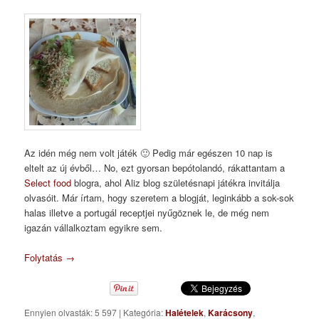
Az idén még nem volt játék 🙂 Pedig már egészen 10 nap is
eltelt az új évből… No, ezt gyorsan bepótolandó, rákattantam a
Select food
blogra, ahol Aliz blog születésnapi játékra invitálja
olvasóit. Már írtam, hogy szeretem a blogját, leginkább a sok-sok
halas illetve a portugál receptjei nyűgöznek le, de még nem
igazán vállalkoztam egyikre sem.
Folytatás
→
Ennyien olvasták: 5 597
|
Kategória:
Halételek
,
Karácsony
,