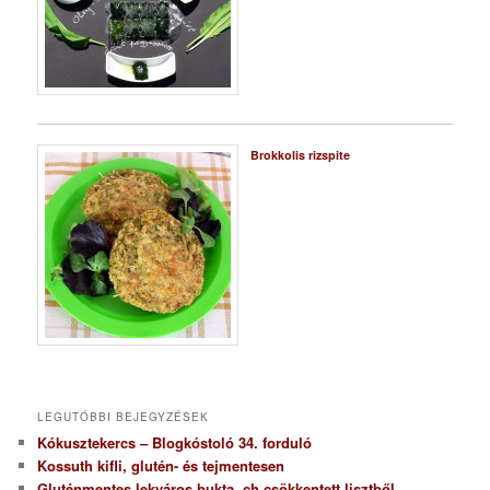
Brokkolis rizspite
LEGUTÓBBI BEJEGYZÉSEK
Kókusztekercs – Blogkóstoló 34. forduló
Kossuth kifli, glutén- és tejmentesen
Gluténmentes lekváros bukta, ch csökkentett lisztből