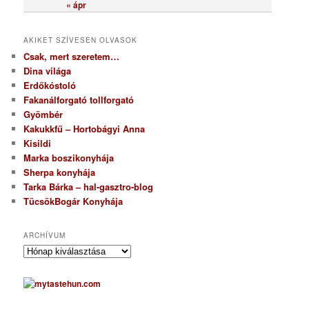
« ápr
AKIKET SZÍVESEN OLVASOK
Csak, mert szeretem…
Dina világa
Erdőkóstoló
Fakanálforgató tollforgató
Gyömbér
Kakukkfű – Hortobágyi Anna
Kisildi
Marka boszikonyhája
Sherpa konyhája
Tarka Bárka – hal-gasztro-blog
TücsökBogár Konyhája
ARCHÍVUM
A
r
c
h
í