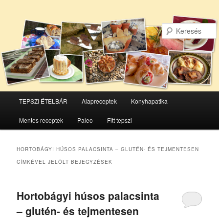
Főmenü
TEPSZI ÉTELBÁR
Alapreceptek
Konyhapatika
Tovább
Tovább
Mentes receptek
Paleo
Fitt tepszi
az
a
elsődleges
másodlagos
HORTOBÁGYI HÚSOS PALACSINTA – GLUTÉN- ÉS TEJMENTESEN
CÍMKÉVEL JELÖLT BEJEGYZÉSEK
tartalomra
tartalomra
Hortobágyi húsos palacsinta
– glutén- és tejmentesen