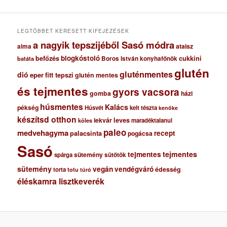
v
u
m
LEGTÖBBET KERESETT KIFEJEZÉSEK
a nagyik tepszijéből Sasó módra
ataisz
alma
blogkóstoló
befőzés
cukkini
Boros István konyhafőnök
batáta
glutén
gluténmentes
dió
eper
fitt tepszi
glutén mentes
és tejmentes
gyors vacsora
gomba
házi
húsmentes
Kalács
pékség
Húsvét
kelt tészta
kenőke
készítsd otthon
lekvár
leves
maradéktalanul
köles
paleo
medvehagyma
recept
palacsinta
pogácsa
Sasó
tejmentes
tejmentes
sütemény
spárga
sütőtök
sütemény
vegán
vendégváró
édesség
torta
totu
túró
éléskamra lisztkeverék