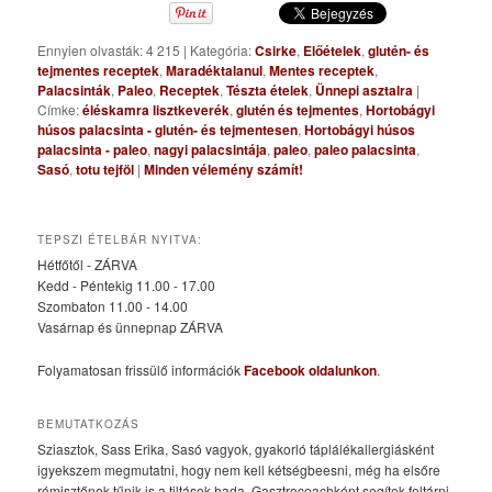
Ennyien olvasták: 4 215
|
Kategória:
Csirke
,
Előételek
,
glutén- és
tejmentes receptek
,
Maradéktalanul
,
Mentes receptek
,
Palacsinták
,
Paleo
,
Receptek
,
Tészta ételek
,
Ünnepi asztalra
|
Címke:
éléskamra lisztkeverék
,
glutén és tejmentes
,
Hortobágyi
húsos palacsinta - glutén- és tejmentesen
,
Hortobágyi húsos
palacsinta - paleo
,
nagyi palacsintája
,
paleo
,
paleo palacsinta
,
Sasó
,
totu tejföl
|
Minden vélemény számít!
TEPSZI ÉTELBÁR NYITVA:
Hétfőtől - ZÁRVA
Kedd - Péntekig 11.00 - 17.00
Szombaton 11.00 - 14.00
Vasárnap és ünnepnap ZÁRVA
Folyamatosan frissülő információk
Facebook oldalunkon
.
BEMUTATKOZÁS
Sziasztok, Sass Erika, Sasó vagyok, gyakorló táplálékallergiásként
igyekszem megmutatni, hogy nem kell kétségbeesni, még ha elsőre
rémisztőnek tűnik is a tiltások hada. Gasztrocoachként segítek feltárni