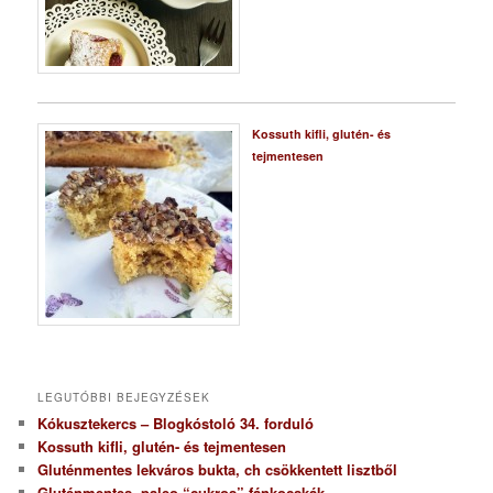
Kossuth kifli, glutén- és
tejmentesen
LEGUTÓBBI BEJEGYZÉSEK
Kókusztekercs – Blogkóstoló 34. forduló
Kossuth kifli, glutén- és tejmentesen
Gluténmentes lekváros bukta, ch csökkentett lisztből
Gluténmentes, paleo “cukros” fánkocskák