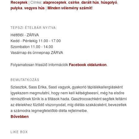
Receptek
|
Címke:
alapreceptek
,
csirke
,
darált hús
,
húsgolyó
,
pulyka
,
vegyes hús
|
Minden vélemény számít!
TEPSZI ÉTELBÁR NYITVA:
Hétfőtől - ZÁRVA
Kedd - Péntekig 11.00 - 17.00
Szombaton 11.00 - 14.00
Vasárnap és ünnepnap ZÁRVA
Folyamatosan frissülő információk
Facebook oldalunkon
.
BEMUTATKOZÁS
Sziasztok, Sass Erika, Sasó vagyok, gyakorló táplálékallergiásként
igyekszem megmutatni, hogy nem kell kétségbeesni, még ha elsőre
rémisztőnek tűnik is a tiltások hada. Gasztrocoachként segítek feltárni
az ételekhez fűződő viszonyodat, míg diétás szakácsként, bevezetlek
a számodra legmegfelelőbb diéta rejtelmeibe.
Bővebben
LIKE BOX