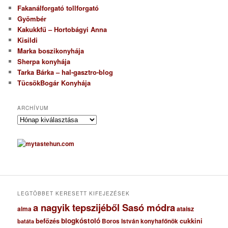
Fakanálforgató tollforgató
Gyömbér
Kakukkfű – Hortobágyi Anna
Kisildi
Marka boszikonyhája
Sherpa konyhája
Tarka Bárka – hal-gasztro-blog
TücsökBogár Konyhája
ARCHÍVUM
A
r
c
h
í
v
u
m
LEGTÖBBET KERESETT KIFEJEZÉSEK
a nagyik tepszijéből Sasó módra
ataisz
alma
blogkóstoló
befőzés
cukkini
Boros István konyhafőnök
batáta