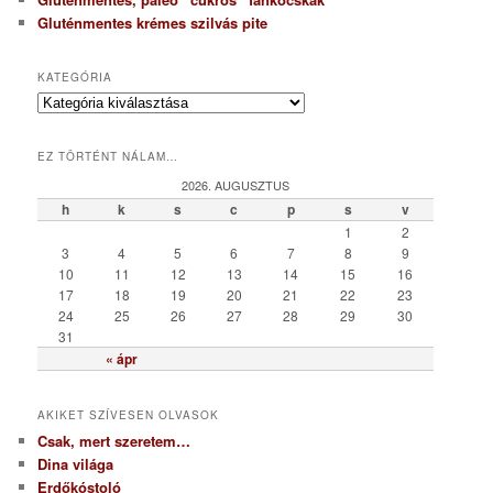
Gluténmentes krémes szilvás pite
KATEGÓRIA
K
a
t
EZ TÖRTÉNT NÁLAM…
e
g
2026. AUGUSZTUS
ó
h
k
s
c
p
s
v
r
1
2
i
3
4
5
6
7
8
9
a
10
11
12
13
14
15
16
17
18
19
20
21
22
23
24
25
26
27
28
29
30
31
« ápr
AKIKET SZÍVESEN OLVASOK
Csak, mert szeretem…
Dina világa
Erdőkóstoló