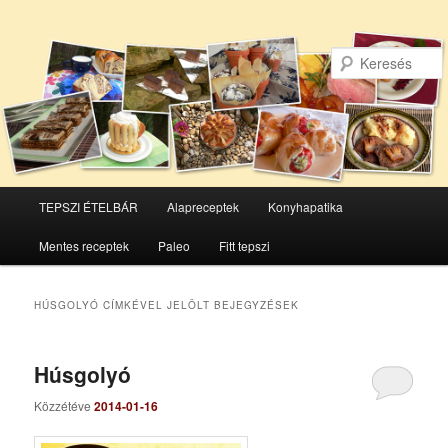
Főmenü
TEPSZI ÉTELBÁR
Alapreceptek
Konyhapatika
Tovább
Tovább
Mentes receptek
Paleo
Fitt tepszi
az
a
elsődleges
másodlagos
HÚSGOLYÓ
CÍMKÉVEL JELÖLT BEJEGYZÉSEK
tartalomra
tartalomra
Húsgolyó
Közzétéve
2014-01-16