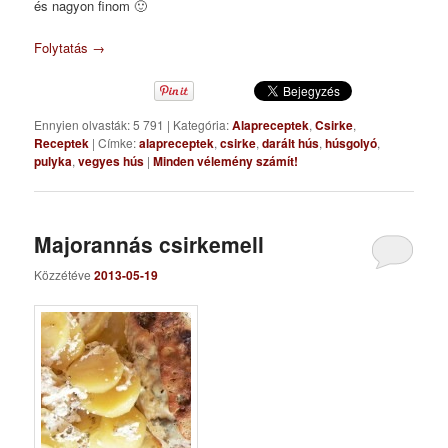
és nagyon finom 🙂
Folytatás
→
Ennyien olvasták: 5 791
|
Kategória:
Alapreceptek
,
Csirke
,
Receptek
|
Címke:
alapreceptek
,
csirke
,
darált hús
,
húsgolyó
,
pulyka
,
vegyes hús
|
Minden vélemény számít!
Majorannás csirkemell
Közzétéve
2013-05-19