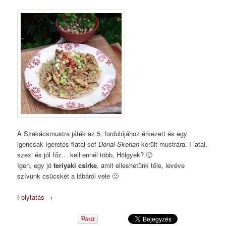
A Szakácsmustra játék az 5. fordulójához érkezett és egy
igencsak ígéretes fiatal séf
Donal Skehan
került mustrára. Fiatal,
szexi és jól főz… kell ennél több, Hölgyek? 🙂
Igen, egy jó
teriyaki csirke
, amit elleshetünk tőle, levéve
szívünk csücskét a lábáról vele 🙂
Folytatás
→