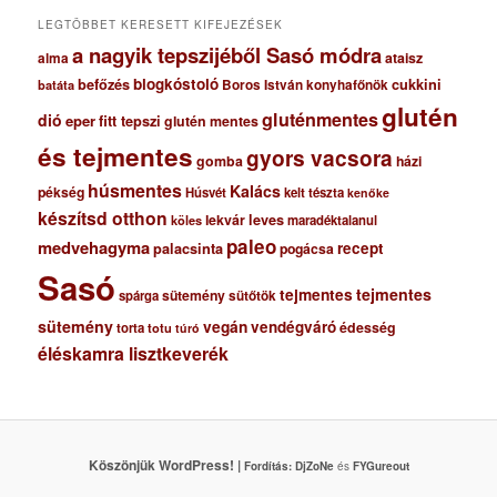
m
LEGTÖBBET KERESETT KIFEJEZÉSEK
a nagyik tepszijéből Sasó módra
ataisz
alma
blogkóstoló
befőzés
cukkini
Boros István konyhafőnök
batáta
glutén
gluténmentes
dió
eper
fitt tepszi
glutén mentes
és tejmentes
gyors vacsora
gomba
házi
húsmentes
Kalács
pékség
Húsvét
kelt tészta
kenőke
készítsd otthon
lekvár
leves
maradéktalanul
köles
paleo
medvehagyma
recept
palacsinta
pogácsa
Sasó
tejmentes
tejmentes
sütemény
spárga
sütőtök
sütemény
vegán
vendégváró
édesség
torta
totu
túró
éléskamra lisztkeverék
Köszönjük WordPress! |
Fordítás:
DjZoNe
és
FYGureout