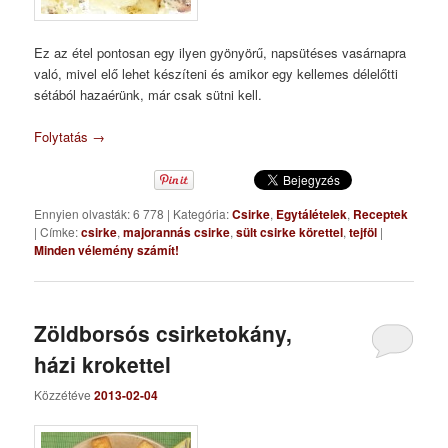
Ez az étel pontosan egy ilyen gyönyörű, napsütéses vasárnapra
való, mivel elő lehet készíteni és amikor egy kellemes délelőtti
sétából hazaérünk, már csak sütni kell.
Folytatás
→
Ennyien olvasták: 6 778
|
Kategória:
Csirke
,
Egytálételek
,
Receptek
|
Címke:
csirke
,
majorannás csirke
,
sült csirke körettel
,
tejföl
|
Minden vélemény számít!
Zöldborsós csirketokány,
házi krokettel
Közzétéve
2013-02-04