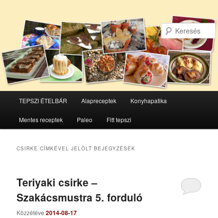
Főmenü
TEPSZI ÉTELBÁR
Alapreceptek
Konyhapatika
Tovább
Tovább
Mentes receptek
Paleo
Fitt tepszi
az
a
elsődleges
másodlagos
CSIRKE
CÍMKÉVEL JELÖLT BEJEGYZÉSEK
tartalomra
tartalomra
Teriyaki csirke –
Szakácsmustra 5. forduló
Közzétéve
2014-08-17