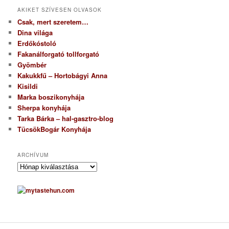
AKIKET SZÍVESEN OLVASOK
Csak, mert szeretem…
Dina világa
Erdőkóstoló
Fakanálforgató tollforgató
Gyömbér
Kakukkfű – Hortobágyi Anna
Kisildi
Marka boszikonyhája
Sherpa konyhája
Tarka Bárka – hal-gasztro-blog
TücsökBogár Konyhája
ARCHÍVUM
A
r
c
h
í
v
u