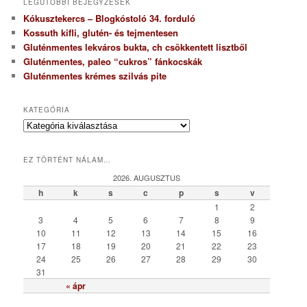
LEGUTÓBBI BEJEGYZÉSEK
Kókusztekercs – Blogkóstoló 34. forduló
Kossuth kifli, glutén- és tejmentesen
Gluténmentes lekváros bukta, ch csökkentett lisztből
Gluténmentes, paleo “cukros” fánkocskák
Gluténmentes krémes szilvás pite
KATEGÓRIA
K
a
t
EZ TÖRTÉNT NÁLAM…
e
g
2026. AUGUSZTUS
ó
h
k
s
c
p
s
v
r
1
2
i
3
4
5
6
7
8
9
a
10
11
12
13
14
15
16
17
18
19
20
21
22
23
24
25
26
27
28
29
30
31
« ápr