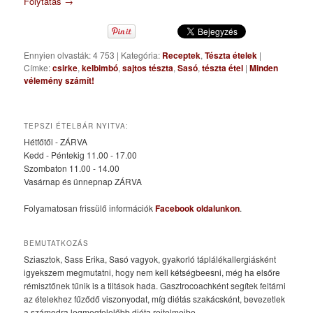
Folytatás
→
Ennyien olvasták: 4 753
|
Kategória:
Receptek
,
Tészta ételek
|
Címke:
csirke
,
kelbimbó
,
sajtos tészta
,
Sasó
,
tészta étel
|
Minden
vélemény számít!
TEPSZI ÉTELBÁR NYITVA:
Hétfőtől - ZÁRVA
Kedd - Péntekig 11.00 - 17.00
Szombaton 11.00 - 14.00
Vasárnap és ünnepnap ZÁRVA
Folyamatosan frissülő információk
Facebook oldalunkon
.
BEMUTATKOZÁS
Sziasztok, Sass Erika, Sasó vagyok, gyakorló táplálékallergiásként
igyekszem megmutatni, hogy nem kell kétségbeesni, még ha elsőre
rémisztőnek tűnik is a tiltások hada. Gasztrocoachként segítek feltárni
az ételekhez fűződő viszonyodat, míg diétás szakácsként, bevezetlek
a számodra legmegfelelőbb diéta rejtelmeibe.