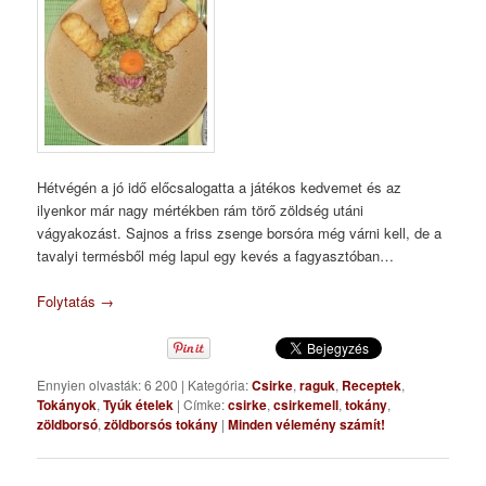
Hétvégén a jó idő előcsalogatta a játékos kedvemet és az
ilyenkor már nagy mértékben rám törő zöldség utáni
vágyakozást. Sajnos a friss zsenge borsóra még várni kell, de a
tavalyi termésből még lapul egy kevés a fagyasztóban…
Folytatás
→
Ennyien olvasták: 6 200
|
Kategória:
Csirke
,
raguk
,
Receptek
,
Tokányok
,
Tyúk ételek
|
Címke:
csirke
,
csirkemell
,
tokány
,
zöldborsó
,
zöldborsós tokány
|
Minden vélemény számít!