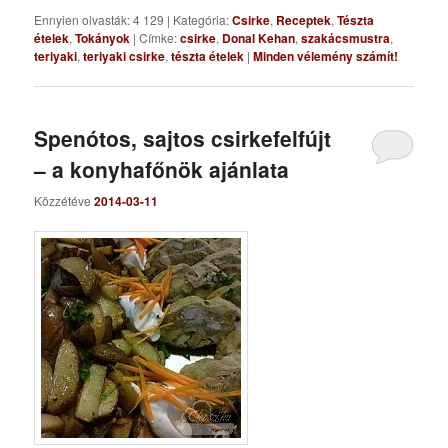
Ennyien olvasták: 4 129
|
Kategória:
Csirke
,
Receptek
,
Tészta
ételek
,
Tokányok
|
Címke:
csirke
,
Donal Kehan
,
szakácsmustra
,
teriyaki
,
teriyaki csirke
,
tészta ételek
|
Minden vélemény számít!
Spenótos, sajtos csirkefelfújt
– a konyhafőnök ajánlata
Közzétéve
2014-03-11