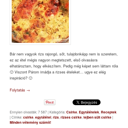
Bár nem vagyok rizs rajongó, sőt, tulajdonképp nem is szeretem,
ez az étel mégis nagyon megtetszett, első olvasásra
elhatároztam, hogy elkészítem. Pedig még képet sem láttam róla
🙂 Viszont Párom imádja a rizses ételeket… ugye ez elég
inspiráció? 🙂
Folytatás
→
Ennyien olvasták: 7 587
|
Kategória:
Csirke
,
Egytálételek
,
Receptek
|
Címke:
csirke
,
egytálétel
,
rizs
,
rizses csirke
,
tejben sült csirke
|
Minden vélemény számít!