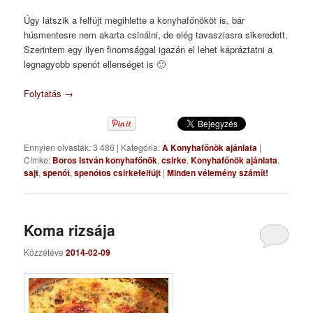
Úgy látszik a felfújt megihlette a konyhafőnököt is, bár
húsmentesre nem akarta csinálni, de elég tavasziasra sikeredett.
Szerintem egy ilyen finomsággal igazán el lehet kápráztatni a
legnagyobb spenót ellenséget is 🙂
Folytatás
→
Ennyien olvasták: 3 486
|
Kategória:
A Konyhafőnök ajánlata
|
Címke:
Boros István konyhafőnök
,
csirke
,
Konyhafőnök ajánlata
,
sajt
,
spenót
,
spenótos csirkefelfújt
|
Minden vélemény számít!
Koma rizsája
Közzétéve
2014-02-09