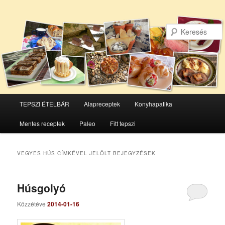
Főmenü
TEPSZI ÉTELBÁR
Alapreceptek
Konyhapatika
Tovább
Tovább
Mentes receptek
Paleo
Fitt tepszi
az
a
elsődleges
másodlagos
VEGYES HÚS
CÍMKÉVEL JELÖLT BEJEGYZÉSEK
tartalomra
tartalomra
Húsgolyó
Közzétéve
2014-01-16