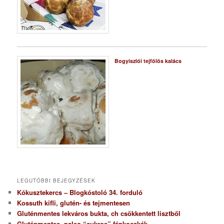
Bogyiszlói tejfölös kalács
LEGUTÓBBI BEJEGYZÉSEK
Kókusztekercs – Blogkóstoló 34. forduló
Kossuth kifli, glutén- és tejmentesen
Gluténmentes lekváros bukta, ch csökkentett lisztből
Gluténmentes, paleo “cukros” fánkocskák