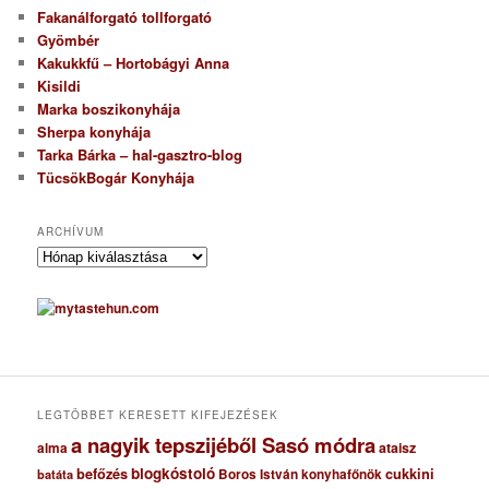
Fakanálforgató tollforgató
Gyömbér
Kakukkfű – Hortobágyi Anna
Kisildi
Marka boszikonyhája
Sherpa konyhája
Tarka Bárka – hal-gasztro-blog
TücsökBogár Konyhája
ARCHÍVUM
A
r
c
h
í
v
u
m
LEGTÖBBET KERESETT KIFEJEZÉSEK
a nagyik tepszijéből Sasó módra
ataisz
alma
blogkóstoló
befőzés
cukkini
Boros István konyhafőnök
batáta