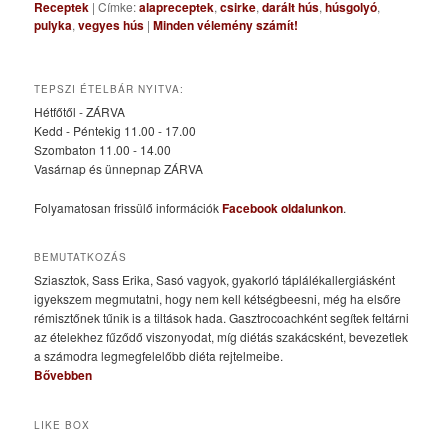
Receptek
|
Címke:
alapreceptek
,
csirke
,
darált hús
,
húsgolyó
,
pulyka
,
vegyes hús
|
Minden vélemény számít!
TEPSZI ÉTELBÁR NYITVA:
Hétfőtől - ZÁRVA
Kedd - Péntekig 11.00 - 17.00
Szombaton 11.00 - 14.00
Vasárnap és ünnepnap ZÁRVA
Folyamatosan frissülő információk
Facebook oldalunkon
.
BEMUTATKOZÁS
Sziasztok, Sass Erika, Sasó vagyok, gyakorló táplálékallergiásként
igyekszem megmutatni, hogy nem kell kétségbeesni, még ha elsőre
rémisztőnek tűnik is a tiltások hada. Gasztrocoachként segítek feltárni
az ételekhez fűződő viszonyodat, míg diétás szakácsként, bevezetlek
a számodra legmegfelelőbb diéta rejtelmeibe.
Bővebben
LIKE BOX