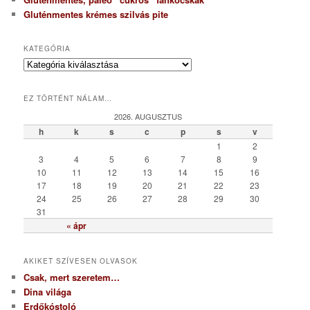
Gluténmentes krémes szilvás pite
KATEGÓRIA
K
a
t
EZ TÖRTÉNT NÁLAM…
e
g
2026. AUGUSZTUS
ó
h
k
s
c
p
s
v
r
1
2
i
3
4
5
6
7
8
9
a
10
11
12
13
14
15
16
17
18
19
20
21
22
23
24
25
26
27
28
29
30
31
« ápr
AKIKET SZÍVESEN OLVASOK
Csak, mert szeretem…
Dina világa
Erdőkóstoló