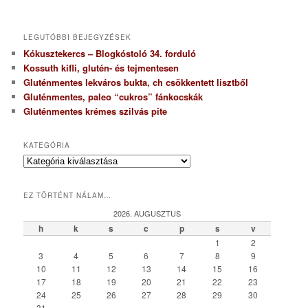
LEGUTÓBBI BEJEGYZÉSEK
Kókusztekercs – Blogkóstoló 34. forduló
Kossuth kifli, glutén- és tejmentesen
Gluténmentes lekváros bukta, ch csökkentett lisztből
Gluténmentes, paleo “cukros” fánkocskák
Gluténmentes krémes szilvás pite
KATEGÓRIA
K
a
t
EZ TÖRTÉNT NÁLAM…
e
g
2026. AUGUSZTUS
ó
h
k
s
c
p
s
v
r
1
2
i
3
4
5
6
7
8
9
a
10
11
12
13
14
15
16
17
18
19
20
21
22
23
24
25
26
27
28
29
30
31