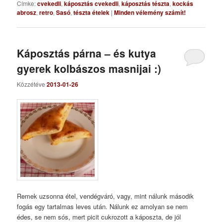
Címke:
cvekedli
,
káposztás cvekedli
,
káposztás tészta
,
kockás
abrosz
,
retro
,
Sasó
,
tészta ételek
|
Minden vélemény számít!
Káposztás párna – és kutya
gyerek kolbászos masnijai :)
Közzétéve
2013-01-26
Remek uzsonna étel, vendégváró, vagy, mint nálunk második
fogás egy tartalmas leves után. Nálunk ez amolyan se nem
édes, se nem sós, mert picit cukrozott a káposzta, de jól