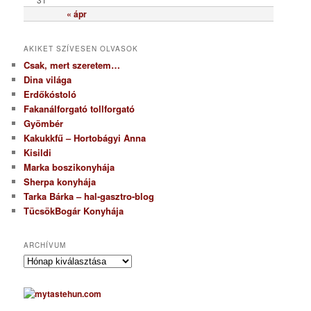
« ápr
AKIKET SZÍVESEN OLVASOK
Csak, mert szeretem…
Dina világa
Erdőkóstoló
Fakanálforgató tollforgató
Gyömbér
Kakukkfű – Hortobágyi Anna
Kisildi
Marka boszikonyhája
Sherpa konyhája
Tarka Bárka – hal-gasztro-blog
TücsökBogár Konyhája
ARCHÍVUM
A
r
c
h