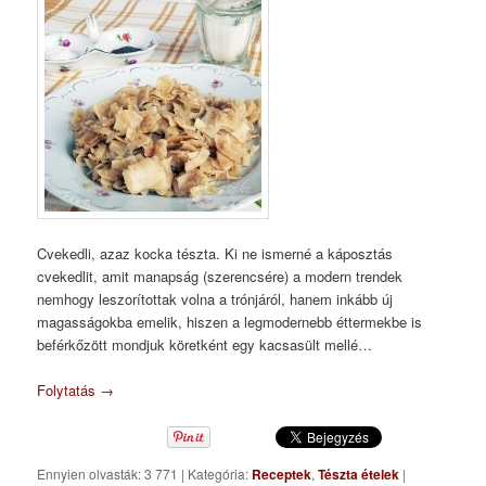
Cvekedli, azaz kocka tészta. Ki ne ismerné a káposztás
cvekedlit, amit manapság (szerencsére) a modern trendek
nemhogy leszorítottak volna a trónjáról, hanem inkább új
magasságokba emelik, hiszen a legmodernebb éttermekbe is
beférkőzött mondjuk köretként egy kacsasült mellé…
Folytatás
→
Ennyien olvasták: 3 771
|
Kategória:
Receptek
,
Tészta ételek
|