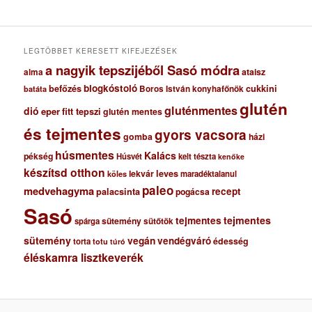
í
v
u
m
LEGTÖBBET KERESETT KIFEJEZÉSEK
a nagyik tepszijéből Sasó módra
ataisz
alma
blogkóstoló
befőzés
cukkini
Boros István konyhafőnök
batáta
glutén
gluténmentes
dió
eper
fitt tepszi
glutén mentes
és tejmentes
gyors vacsora
gomba
házi
húsmentes
Kalács
pékség
Húsvét
kelt tészta
kenőke
készítsd otthon
lekvár
leves
maradéktalanul
köles
paleo
medvehagyma
recept
palacsinta
pogácsa
Sasó
tejmentes
tejmentes
sütemény
spárga
sütőtök
sütemény
vegán
vendégváró
édesség
torta
totu
túró
éléskamra lisztkeverék