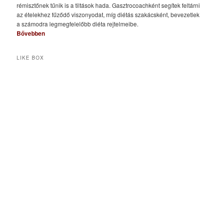
rémisztőnek tűnik is a tiltások hada. Gasztrocoachként segítek feltárni
az ételekhez fűződő viszonyodat, míg diétás szakácsként, bevezetlek
a számodra legmegfelelőbb diéta rejtelmeibe.
Bővebben
LIKE BOX