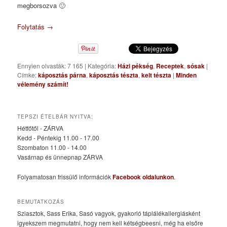
megborsozva 🙂
Folytatás
→
Ennyien olvasták: 7 165
|
Kategória:
Házi pékség
,
Receptek
,
sósak
|
Címke:
káposztás párna
,
káposztás tészta
,
kelt tészta
|
Minden
vélemény számít!
TEPSZI ÉTELBÁR NYITVA:
Hétfőtől - ZÁRVA
Kedd - Péntekig 11.00 - 17.00
Szombaton 11.00 - 14.00
Vasárnap és ünnepnap ZÁRVA
Folyamatosan frissülő információk
Facebook oldalunkon
.
BEMUTATKOZÁS
Sziasztok, Sass Erika, Sasó vagyok, gyakorló táplálékallergiásként
igyekszem megmutatni, hogy nem kell kétségbeesni, még ha elsőre