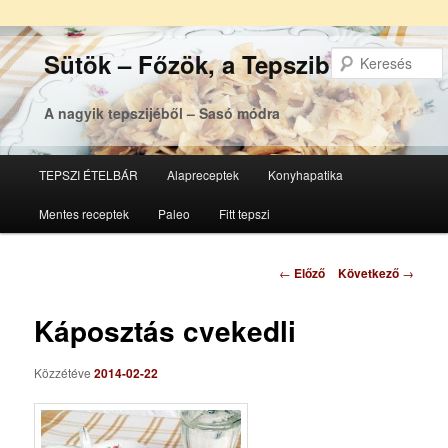
Sütök – Főzök, a Tepsziből
A nagyik tepszijéből – Sasó módra
Főmenü
TEPSZI ÉTELBÁR
Alapreceptek
Konyhapatika
Tovább
Tovább
Mentes receptek
Paleo
Fitt tepszi
az
a
elsődleges
másodlagos
Bejegyzés
←
Előző
Következő
→
navigáció
tartalomra
tartalomra
Káposztás cvekedli
Közzétéve
2014-02-22