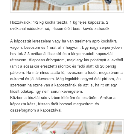
Hozzávalók: 1/2 kg kocka tészta, 1 kg fejes káposzta, 2
evőkanál nádcukor, só, frissen őrölt bors, kevés zsíradék
A káposztát lereszelem vagy ha van türelmem apró kockákra
vágom. Lesózom és 1 órát állni hagyom. Egy nagy serpenyőben
hevítek 2-3 evőkanál libazsírt és a kinyomkodott káposztát
ráteszem. Alaposan átforgatom, majd egy kis pohárnyit a levéből
(amit a sózáskor eresztett) ráöntök és fedő alatt kb 20 percig
párolom. Ha már nincs alatta lé, leveszem a fedőt, megszórom a
cukorral és jól átkeverem. Még legalább negyed órát pirítom, én
szeretem ha színe van a káposztának és azt is, ha itt ott egy
kicsit odakap, így nem sűrűn kevergetem.
Közben a tésztát sós vízben kifőzöm és leszűröm. Amikor a
káposzta kész, frissen őrölt borssal megszórom és
összeforgatom a káposztával.