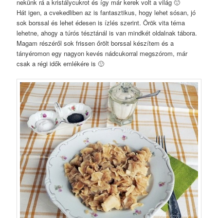
nekünk rá a kristálycukrot és így már kerek volt a világ 🙂
Hát igen, a cvekedliben az is fantasztikus, hogy lehet sósan, jó
sok borssal és lehet édesen is ízlés szerint. Örök vita téma
lehetne, ahogy a túrós tésztánál is van mindkét oldalnak tábora.
Magam részéről sok frissen őrölt borssal készítem és a
tányéromon egy nagyon kevés nádcukorral megszórom, már
csak a régi idők emlékére is 🙂