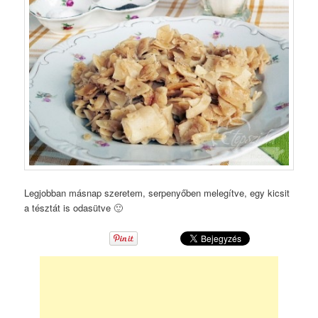
Legjobban másnap szeretem, serpenyőben melegítve, egy kicsit
a tésztát is odasütve 🙂