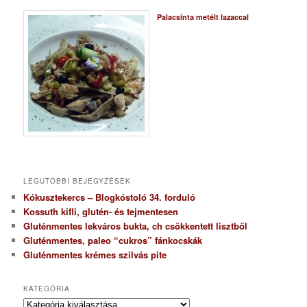
Palacsinta metélt lazaccal
LEGUTÓBBI BEJEGYZÉSEK
Kókusztekercs – Blogkóstoló 34. forduló
Kossuth kifli, glutén- és tejmentesen
Gluténmentes lekváros bukta, ch csökkentett lisztből
Gluténmentes, paleo “cukros” fánkocskák
Gluténmentes krémes szilvás pite
KATEGÓRIA
K