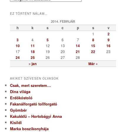
a
t
EZ TÖRTÉNT NÁLAM…
e
g
2014. FEBRUÁR
ó
h
k
s
c
p
s
v
r
1
2
i
3
4
5
6
7
8
9
a
10
11
12
13
14
15
16
17
18
19
20
21
22
23
24
25
26
27
28
« jan
Már »
AKIKET SZÍVESEN OLVASOK
Csak, mert szeretem…
Dina világa
Erdőkóstoló
Fakanálforgató tollforgató
Gyömbér
Kakukkfű – Hortobágyi Anna
Kisildi
Marka boszikonyhája