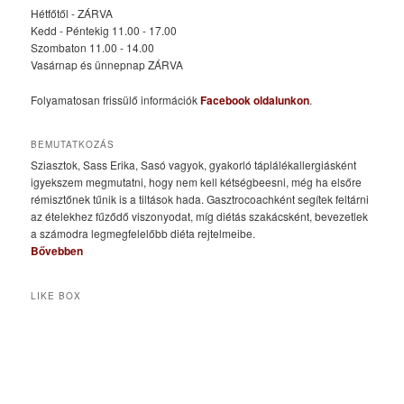
Hétfőtől - ZÁRVA
Kedd - Péntekig 11.00 - 17.00
Szombaton 11.00 - 14.00
Vasárnap és ünnepnap ZÁRVA
Folyamatosan frissülő információk
Facebook oldalunkon
.
BEMUTATKOZÁS
Sziasztok, Sass Erika, Sasó vagyok, gyakorló táplálékallergiásként
igyekszem megmutatni, hogy nem kell kétségbeesni, még ha elsőre
rémisztőnek tűnik is a tiltások hada. Gasztrocoachként segítek feltárni
az ételekhez fűződő viszonyodat, míg diétás szakácsként, bevezetlek
a számodra legmegfelelőbb diéta rejtelmeibe.
Bővebben
LIKE BOX