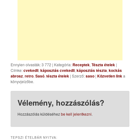
Ennyien olvasták: 3 772
|
Kategória:
Receptek
,
Tészta ételek
|
Címke:
cvekedli
,
káposztás cvekedli
,
káposztás tészta
,
kockás
abrosz
,
retro
,
Sasó
,
tészta ételek
| Szerző:
saso
|
Közvetlen link
a
könyvjelzőbe.
Vélemény, hozzászólás?
Hozzászólás küldéséhez
be kell jelentkezni
.
TEPSZI ÉTELBÁR NYITVA: