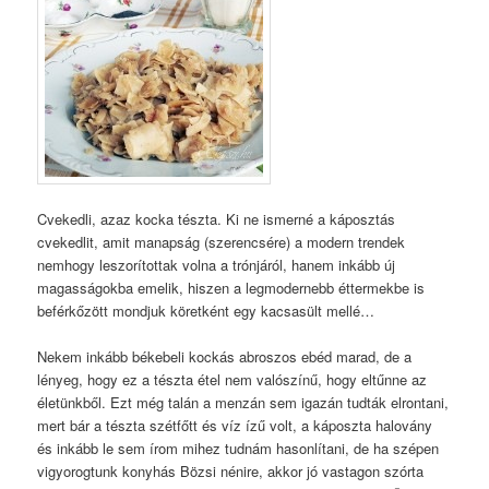
Cvekedli, azaz kocka tészta. Ki ne ismerné a káposztás
cvekedlit, amit manapság (szerencsére) a modern trendek
nemhogy leszorítottak volna a trónjáról, hanem inkább új
magasságokba emelik, hiszen a legmodernebb éttermekbe is
beférkőzött mondjuk köretként egy kacsasült mellé…
Nekem inkább békebeli kockás abroszos ebéd marad, de a
lényeg, hogy ez a tészta étel nem valószínű, hogy eltűnne az
életünkből. Ezt még talán a menzán sem igazán tudták elrontani,
mert bár a tészta szétfőtt és víz ízű volt, a káposzta halovány
és inkább le sem írom mihez tudnám hasonlítani, de ha szépen
vigyorogtunk konyhás Bözsi nénire, akkor jó vastagon szórta