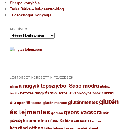
Sherpa konyhája
Tarka Bárka – hal-gasztro-blog
TücsökBogár Konyhája
ARCHÍVUM
A
r
c
h
í
v
u
m
LEGTÖBBET KERESETT KIFEJEZÉSEK
a nagyik tepszijéből Sasó módra
ataisz
alma
blogkóstoló
befőzés
cukkini
Boros István konyhafőnök
batáta
glutén
gluténmentes
dió
eper
fitt tepszi
glutén mentes
és tejmentes
gyors vacsora
gomba
házi
húsmentes
Kalács
pékség
Húsvét
kelt tészta
kenőke
készítsd otthon
lekvár
leves
maradéktalanul
köles