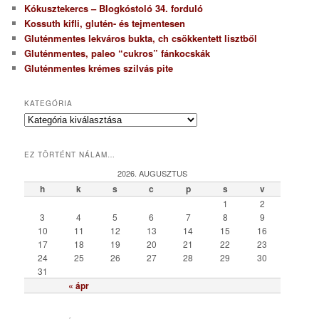
Kókusztekercs – Blogkóstoló 34. forduló
Kossuth kifli, glutén- és tejmentesen
Gluténmentes lekváros bukta, ch csökkentett lisztből
Gluténmentes, paleo “cukros” fánkocskák
Gluténmentes krémes szilvás pite
KATEGÓRIA
K
a
t
EZ TÖRTÉNT NÁLAM…
e
g
2026. AUGUSZTUS
ó
h
k
s
c
p
s
v
r
1
2
i
3
4
5
6
7
8
9
a
10
11
12
13
14
15
16
17
18
19
20
21
22
23
24
25
26
27
28
29
30
31
« ápr