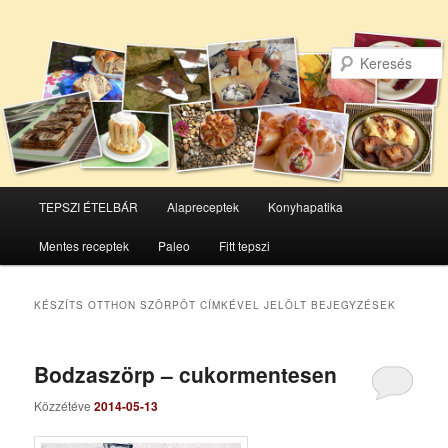
Főmenü
TEPSZI ÉTELBÁR
Alapreceptek
Konyhapatika
Tovább
Tovább
Mentes receptek
Paleo
Fitt tepszi
az
a
elsődleges
másodlagos
KÉSZÍTS OTTHON SZÖRPÖT
CÍMKÉVEL JELÖLT BEJEGYZÉSEK
tartalomra
tartalomra
Bodzaszörp – cukormentesen
Közzétéve
2014-05-13