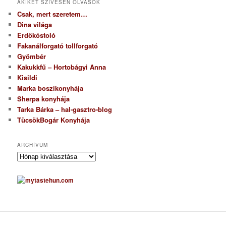
AKIKET SZÍVESEN OLVASOK
Csak, mert szeretem…
Dina világa
Erdőkóstoló
Fakanálforgató tollforgató
Gyömbér
Kakukkfű – Hortobágyi Anna
Kisildi
Marka boszikonyhája
Sherpa konyhája
Tarka Bárka – hal-gasztro-blog
TücsökBogár Konyhája
ARCHÍVUM
A
r
c
h
í
v
u
m