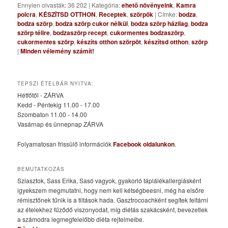
Ennyien olvasták: 36 202
|
Kategória:
ehető növényeink
,
Kamra
polcra
,
KÉSZÍTSD OTTHON
,
Receptek
,
szörpök
|
Címke:
bodza
,
bodza szörp
,
bodza szörp cukor nélkül
,
bodza szörp házilag
,
bodza
szörp télire
,
bodzaszörp recept
,
cukormentes bodzaszörp
,
cukormentes szörp
,
készíts otthon szörpöt
,
készítsd otthon
,
szörp
|
Minden vélemény számít!
TEPSZI ÉTELBÁR NYITVA:
Hétfőtől - ZÁRVA
Kedd - Péntekig 11.00 - 17.00
Szombaton 11.00 - 14.00
Vasárnap és ünnepnap ZÁRVA
Folyamatosan frissülő információk
Facebook oldalunkon
.
BEMUTATKOZÁS
Sziasztok, Sass Erika, Sasó vagyok, gyakorló táplálékallergiásként
igyekszem megmutatni, hogy nem kell kétségbeesni, még ha elsőre
rémisztőnek tűnik is a tiltások hada. Gasztrocoachként segítek feltárni
az ételekhez fűződő viszonyodat, míg diétás szakácsként, bevezetlek
a számodra legmegfelelőbb diéta rejtelmeibe.