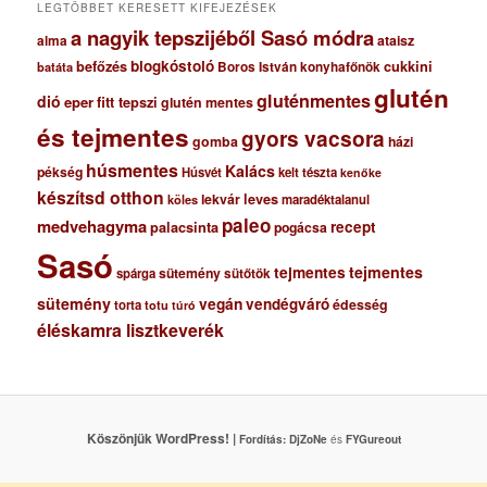
LEGTÖBBET KERESETT KIFEJEZÉSEK
a nagyik tepszijéből Sasó módra
ataisz
alma
blogkóstoló
befőzés
cukkini
Boros István konyhafőnök
batáta
glutén
gluténmentes
dió
eper
fitt tepszi
glutén mentes
és tejmentes
gyors vacsora
gomba
házi
húsmentes
Kalács
pékség
Húsvét
kelt tészta
kenőke
készítsd otthon
lekvár
leves
maradéktalanul
köles
paleo
medvehagyma
recept
palacsinta
pogácsa
Sasó
tejmentes
tejmentes
sütemény
spárga
sütőtök
sütemény
vegán
vendégváró
édesség
torta
totu
túró
éléskamra lisztkeverék
Köszönjük WordPress! |
Fordítás:
DjZoNe
és
FYGureout