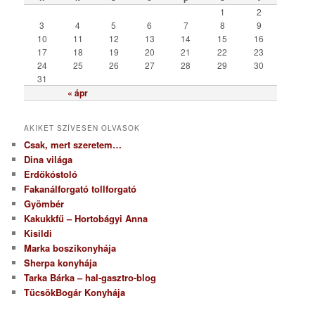
r
1
2
i
3
4
5
6
7
8
9
a
10
11
12
13
14
15
16
17
18
19
20
21
22
23
24
25
26
27
28
29
30
31
« ápr
AKIKET SZÍVESEN OLVASOK
Csak, mert szeretem…
Dina világa
Erdőkóstoló
Fakanálforgató tollforgató
Gyömbér
Kakukkfű – Hortobágyi Anna
Kisildi
Marka boszikonyhája
Sherpa konyhája
Tarka Bárka – hal-gasztro-blog
TücsökBogár Konyhája