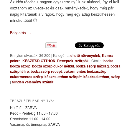
Az idén ráadásul nagyon egyszerre nyílik az akáccal, így el kell
osztanom az üvegeket és csak reménykedek, hogy még pár
napig kitartanak a virágok, hogy még egy adag készülhessen
mindkettőből 🙂
Folytatás
→
Ennyien olvasták: 36 200
|
Kategória:
ehető növényeink
,
Kamra
polcra
,
KÉSZÍTSD OTTHON
,
Receptek
,
szörpök
|
Címke:
bodza
,
bodza szörp
,
bodza szörp cukor nélkül
,
bodza szörp házilag
,
bodza
szörp télire
,
bodzaszörp recept
,
cukormentes bodzaszörp
,
cukormentes szörp
,
készíts otthon szörpöt
,
készítsd otthon
,
szörp
|
Minden vélemény számít!
TEPSZI ÉTELBÁR NYITVA:
Hétfőtől - ZÁRVA
Kedd - Péntekig 11.00 - 17.00
Szombaton 11.00 - 14.00
Vasárnap és ünnepnap ZÁRVA