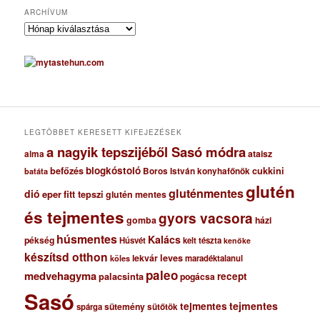
ARCHÍVUM
A
r
c
h
í
v
u
m
LEGTÖBBET KERESETT KIFEJEZÉSEK
a nagyik tepszijéből Sasó módra
ataisz
alma
blogkóstoló
befőzés
cukkini
Boros István konyhafőnök
batáta
glutén
gluténmentes
dió
eper
fitt tepszi
glutén mentes
és tejmentes
gyors vacsora
gomba
házi
húsmentes
Kalács
pékség
Húsvét
kelt tészta
kenőke
készítsd otthon
lekvár
leves
maradéktalanul
köles
paleo
medvehagyma
recept
palacsinta
pogácsa
Sasó
tejmentes
tejmentes
sütemény
spárga
sütőtök