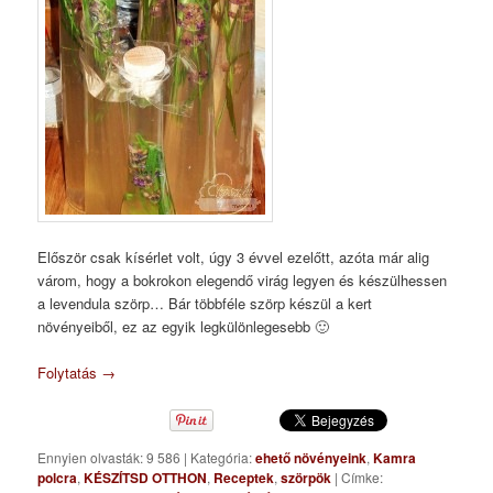
Először csak kísérlet volt, úgy 3 évvel ezelőtt, azóta már alig
várom, hogy a bokrokon elegendő virág legyen és készülhessen
a levendula szörp… Bár többféle szörp készül a kert
növényeiből, ez az egyik legkülönlegesebb 🙂
Folytatás
→
Ennyien olvasták: 9 586
|
Kategória:
ehető növényeink
,
Kamra
polcra
,
KÉSZÍTSD OTTHON
,
Receptek
,
szörpök
|
Címke: