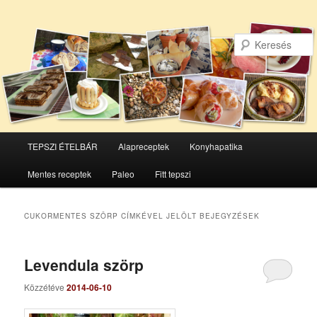
Főmenü
TEPSZI ÉTELBÁR
Alapreceptek
Konyhapatika
Tovább
Tovább
Mentes receptek
Paleo
Fitt tepszi
az
a
elsődleges
másodlagos
CUKORMENTES SZÖRP
CÍMKÉVEL JELÖLT BEJEGYZÉSEK
tartalomra
tartalomra
Levendula szörp
Közzétéve
2014-06-10