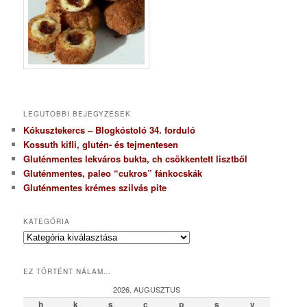
LEGUTÓBBI BEJEGYZÉSEK
Kókusztekercs – Blogkóstoló 34. forduló
Kossuth kifli, glutén- és tejmentesen
Gluténmentes lekváros bukta, ch csökkentett lisztből
Gluténmentes, paleo “cukros” fánkocskák
Gluténmentes krémes szilvás pite
KATEGÓRIA
K
a
t
EZ TÖRTÉNT NÁLAM…
e
g
2026. AUGUSZTUS
ó
h
k
s
c
p
s
v