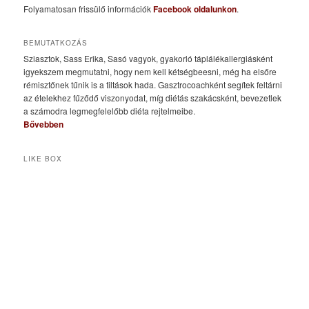
Folyamatosan frissülő információk
Facebook oldalunkon
.
BEMUTATKOZÁS
Sziasztok, Sass Erika, Sasó vagyok, gyakorló táplálékallergiásként
igyekszem megmutatni, hogy nem kell kétségbeesni, még ha elsőre
rémisztőnek tűnik is a tiltások hada. Gasztrocoachként segítek feltárni
az ételekhez fűződő viszonyodat, míg diétás szakácsként, bevezetlek
a számodra legmegfelelőbb diéta rejtelmeibe.
Bővebben
LIKE BOX