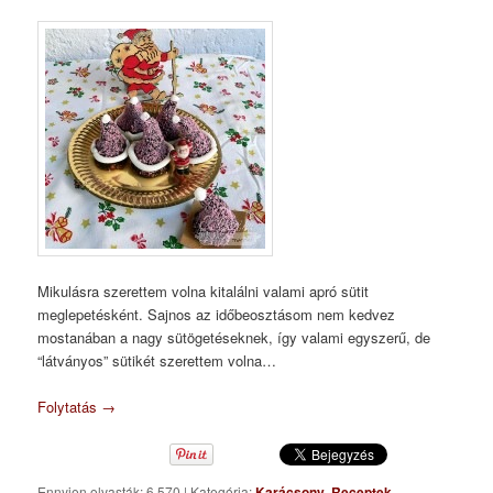
Mikulásra szerettem volna kitalálni valami apró sütit
meglepetésként. Sajnos az időbeosztásom nem kedvez
mostanában a nagy sütögetéseknek, így valami egyszerű, de
“látványos” sütikét szerettem volna…
Folytatás
→
Ennyien olvasták: 6 570
|
Kategória:
Karácsony
,
Receptek
,