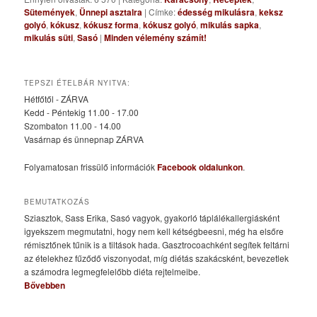
Sütemények
,
Ünnepi asztalra
|
Címke:
édesség mikulásra
,
keksz
golyó
,
kókusz
,
kókusz forma
,
kókusz golyó
,
mikulás sapka
,
mikulás süti
,
Sasó
|
Minden vélemény számít!
TEPSZI ÉTELBÁR NYITVA:
Hétfőtől - ZÁRVA
Kedd - Péntekig 11.00 - 17.00
Szombaton 11.00 - 14.00
Vasárnap és ünnepnap ZÁRVA
Folyamatosan frissülő információk
Facebook oldalunkon
.
BEMUTATKOZÁS
Sziasztok, Sass Erika, Sasó vagyok, gyakorló táplálékallergiásként
igyekszem megmutatni, hogy nem kell kétségbeesni, még ha elsőre
rémisztőnek tűnik is a tiltások hada. Gasztrocoachként segítek feltárni
az ételekhez fűződő viszonyodat, míg diétás szakácsként, bevezetlek
a számodra legmegfelelőbb diéta rejtelmeibe.
Bővebben