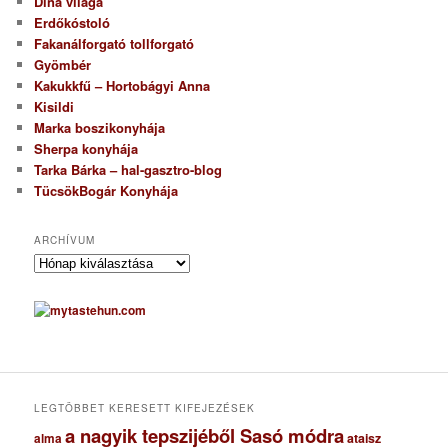
Dina világa
Erdőkóstoló
Fakanálforgató tollforgató
Gyömbér
Kakukkfű – Hortobágyi Anna
Kisildi
Marka boszikonyhája
Sherpa konyhája
Tarka Bárka – hal-gasztro-blog
TücsökBogár Konyhája
ARCHÍVUM
A
r
c
h
í
v
u
m
LEGTÖBBET KERESETT KIFEJEZÉSEK
a nagyik tepszijéből Sasó módra
ataisz
alma