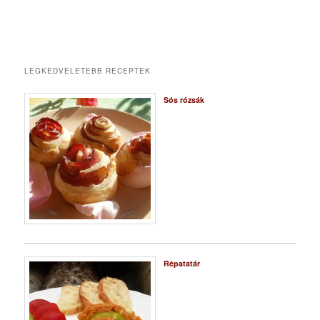
LEGKEDVELETEBB RECEPTEK
Sós rózsák
Répatatár