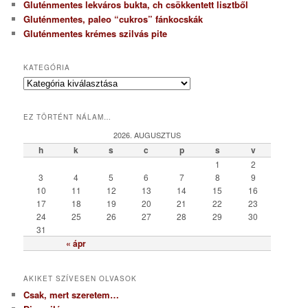
Gluténmentes lekváros bukta, ch csökkentett lisztből
Gluténmentes, paleo “cukros” fánkocskák
Gluténmentes krémes szilvás pite
KATEGÓRIA
K
a
t
EZ TÖRTÉNT NÁLAM…
e
g
2026. AUGUSZTUS
ó
h
k
s
c
p
s
v
r
1
2
i
3
4
5
6
7
8
9
a
10
11
12
13
14
15
16
17
18
19
20
21
22
23
24
25
26
27
28
29
30
31
« ápr
AKIKET SZÍVESEN OLVASOK
Csak, mert szeretem…