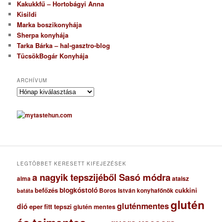
Kakukkfű – Hortobágyi Anna
Kisildi
Marka boszikonyhája
Sherpa konyhája
Tarka Bárka – hal-gasztro-blog
TücsökBogár Konyhája
ARCHÍVUM
A
r
c
h
í
v
u
m
LEGTÖBBET KERESETT KIFEJEZÉSEK
a nagyik tepszijéből Sasó módra
ataisz
alma
blogkóstoló
befőzés
cukkini
Boros István konyhafőnök
batáta
glutén
gluténmentes
dió
eper
fitt tepszi
glutén mentes