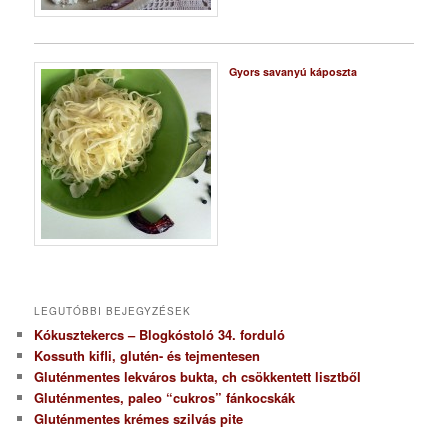
Gyors savanyú káposzta
LEGUTÓBBI BEJEGYZÉSEK
Kókusztekercs – Blogkóstoló 34. forduló
Kossuth kifli, glutén- és tejmentesen
Gluténmentes lekváros bukta, ch csökkentett lisztből
Gluténmentes, paleo “cukros” fánkocskák
Gluténmentes krémes szilvás pite