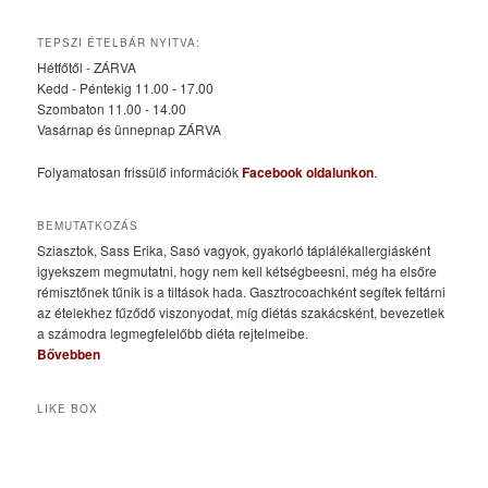
TEPSZI ÉTELBÁR NYITVA:
Hétfőtől - ZÁRVA
Kedd - Péntekig 11.00 - 17.00
Szombaton 11.00 - 14.00
Vasárnap és ünnepnap ZÁRVA
Folyamatosan frissülő információk
Facebook oldalunkon
.
BEMUTATKOZÁS
Sziasztok, Sass Erika, Sasó vagyok, gyakorló táplálékallergiásként
igyekszem megmutatni, hogy nem kell kétségbeesni, még ha elsőre
rémisztőnek tűnik is a tiltások hada. Gasztrocoachként segítek feltárni
az ételekhez fűződő viszonyodat, míg diétás szakácsként, bevezetlek
a számodra legmegfelelőbb diéta rejtelmeibe.
Bővebben
LIKE BOX