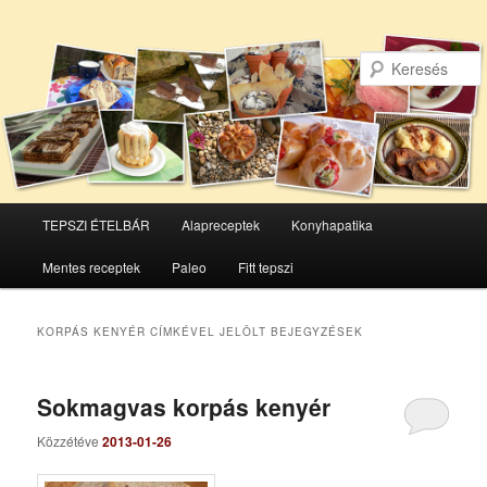
Főmenü
TEPSZI ÉTELBÁR
Alapreceptek
Konyhapatika
Tovább
Tovább
Mentes receptek
Paleo
Fitt tepszi
az
a
elsődleges
másodlagos
KORPÁS KENYÉR
CÍMKÉVEL JELÖLT BEJEGYZÉSEK
tartalomra
tartalomra
Sokmagvas korpás kenyér
Közzétéve
2013-01-26