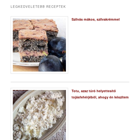
LEGKEDVELETEBB RECEPTEK
Szilvás mákos, szilvakrémmel
Totu, azaz túró helyettesítő
tojásfehérjéből, ahogy én készítem