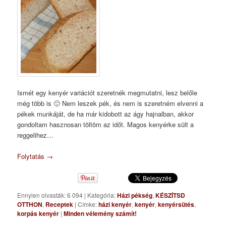
Ismét egy kenyér variációt szeretnék megmutatni, lesz belőle
még több is 🙂 Nem leszek pék, és nem is szeretném elvenni a
pékek munkáját, de ha már kidobott az ágy hajnalban, akkor
gondoltam hasznosan töltöm az időt. Magos kenyérke sült a
reggelihez…
Folytatás
→
Ennyien olvasták: 6 094
|
Kategória:
Házi pékség
,
KÉSZÍTSD
OTTHON
,
Receptek
|
Címke:
házi kenyér
,
kenyér
,
kenyérsütés
,
korpás kenyér
|
Minden vélemény számít!