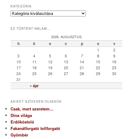
KATEGÓRIA
K
a
t
EZ TÖRTÉNT NÁLAM…
e
g
2026. AUGUSZTUS
ó
h
k
s
c
p
s
v
r
1
2
i
3
4
5
6
7
8
9
a
10
11
12
13
14
15
16
17
18
19
20
21
22
23
24
25
26
27
28
29
30
31
« ápr
AKIKET SZÍVESEN OLVASOK
Csak, mert szeretem…
Dina világa
Erdőkóstoló
Fakanálforgató tollforgató
Gyömbér