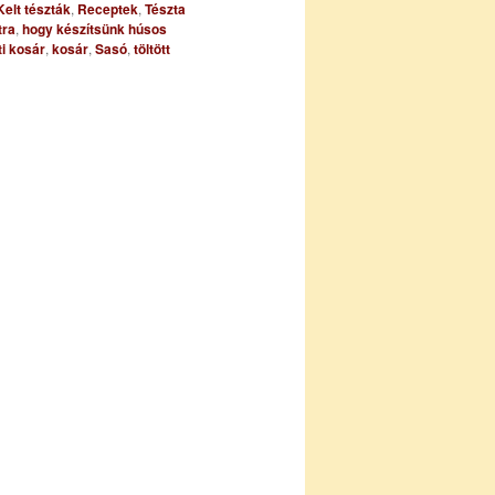
Kelt tészták
,
Receptek
,
Tészta
tra
,
hogy készítsünk húsos
i kosár
,
kosár
,
Sasó
,
töltött