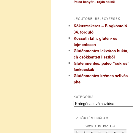
Paleo kenyér – tojás nélkül
LEGUTÓBBI BEJEGYZÉSEK
Kókusztekercs – Blogkóstoló
34. forduló
Kossuth kifli, glutén- és
tejmentesen
Gluténmentes lekváros bukta,
ch csökkentett lisztből
Gluténmentes, paleo “cukros”
fánkocskák
Gluténmentes krémes szilvás
pite
KATEGÓRIA
K
a
t
EZ TÖRTÉNT NÁLAM…
e
g
2026. AUGUSZTUS
ó
h
k
s
c
p
s
v