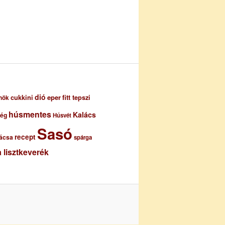
dió
eper
cukkini
fitt tepszi
nök
húsmentes
Kalács
ség
Húsvét
Sasó
recept
ácsa
spárga
 lisztkeverék