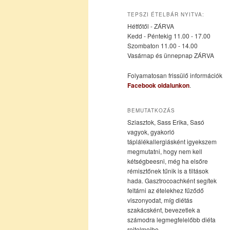
az
a
TEPSZI ÉTELBÁR NYITVA:
Hétfőtől - ZÁRVA
elsődleges
másodlagos
Kedd - Péntekig 11.00 - 17.00
Szombaton 11.00 - 14.00
Vasárnap és ünnepnap ZÁRVA
tartalomra
tartalomra
Folyamatosan frissülő információk
Facebook oldalunkon
.
BEMUTATKOZÁS
Sziasztok, Sass Erika, Sasó
vagyok, gyakorló
táplálékallergiásként igyekszem
megmutatni, hogy nem kell
kétségbeesni, még ha elsőre
rémisztőnek tűnik is a tiltások
hada. Gasztrocoachként segítek
feltárni az ételekhez fűződő
viszonyodat, míg diétás
szakácsként, bevezetlek a
számodra legmegfelelőbb diéta
rejtelmeibe.