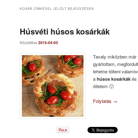
KOSÁR
CÍMKÉVEL JELÖLT BEJEGYZÉSEK
Húsvéti húsos kosárkák
Közzétéve
2015-04-03
Tavaly miközben már a
gyártottam, megfordul
lehetne tölteni valami
a
húsos kosárkák
és 
ötletem 🙂
Folytatás
→