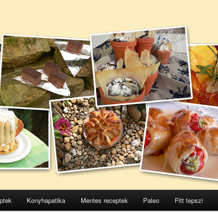
ptek
Konyhapatika
Mentes receptek
Paleo
Fitt tepszi