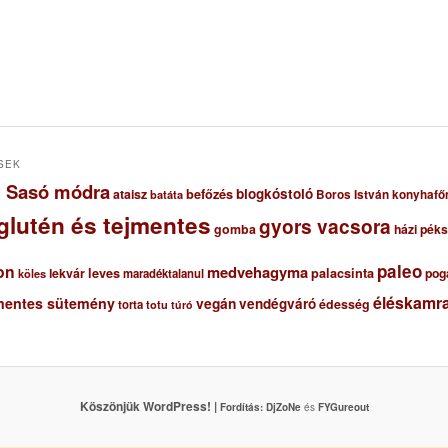
SEK
ől Sasó módra
blogkóstoló
ataisz
befőzés
Boros István konyhafő
batáta
glutén és tejmentes
gyors vacsora
gomba
házi pék
paleo
on
medvehagyma
lekvár
leves
palacsinta
pog
maradéktalanul
köles
éléskamra
mentes sütemény
vegán
vendégváró
édesség
torta
totu
túró
Köszönjük WordPress! |
Fordítás:
DjZoNe
és
FYGureout