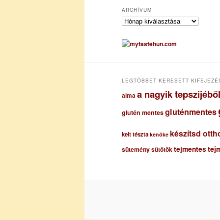
ARCHÍVUM
A
r
c
h
í
v
u
LEGTÖBBET KERESETT KIFEJEZÉ
m
a nagyik tepszijéb
alma
gluténmentes
glutén mentes
készítsd otth
kelt tészta
kenőke
tejmentes
tej
sütemény
sütőtök