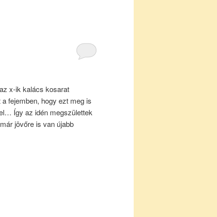
z x-ik kalács kosarat
t a fejemben, hogy ezt meg is
vel… Így az idén megszülettek
már jövőre is van újabb