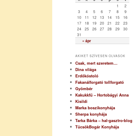
r
1
2
i
3
4
5
6
7
8
9
a
10
11
12
13
14
15
16
17
18
19
20
21
22
23
24
25
26
27
28
29
30
31
« ápr
AKIKET SZÍVESEN OLVASOK
Csak, mert szeretem…
Dina világa
Erdőkóstoló
Fakanálforgató tollforgató
Gyömbér
Kakukkfű – Hortobágyi Anna
Kisildi
Marka boszikonyhája
Sherpa konyhája
Tarka Bárka – hal-gasztro-blog
TücsökBogár Konyhája