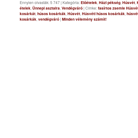
Ennyien olvasták: 5 747
|
Kategória:
Előételek
,
Házi pékség
,
Húsvét
,
ételek
,
Ünnepi asztalra
,
Vendégváró
|
Címke:
fasírtos zsemle Húsvé
kosárkát
,
húsos kosárkák
,
Húsvét
,
Húsvéti húsos kosárkák
,
húsvét
kosárkák
,
vendégváró
|
Minden vélemény számít!