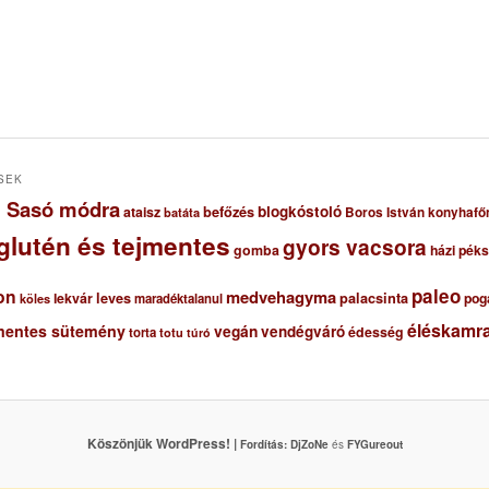
SEK
ől Sasó módra
blogkóstoló
ataisz
befőzés
Boros István konyhafő
batáta
glutén és tejmentes
gyors vacsora
gomba
házi pék
paleo
on
medvehagyma
lekvár
leves
palacsinta
pog
maradéktalanul
köles
éléskamra
mentes sütemény
vegán
vendégváró
édesség
torta
totu
túró
Köszönjük WordPress! |
Fordítás:
DjZoNe
és
FYGureout