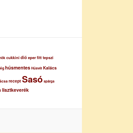
dió
eper
cukkini
fitt tepszi
nök
húsmentes
Kalács
ség
Húsvét
Sasó
recept
ácsa
spárga
 lisztkeverék