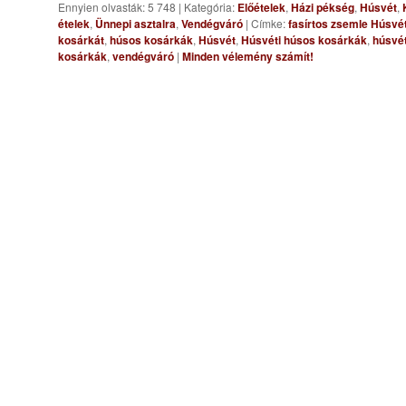
Ennyien olvasták: 5 748
|
Kategória:
Előételek
,
Házi pékség
,
Húsvét
,
ételek
,
Ünnepi asztalra
,
Vendégváró
|
Címke:
fasírtos zsemle Húsvé
kosárkát
,
húsos kosárkák
,
Húsvét
,
Húsvéti húsos kosárkák
,
húsvét
kosárkák
,
vendégváró
|
Minden vélemény számít!