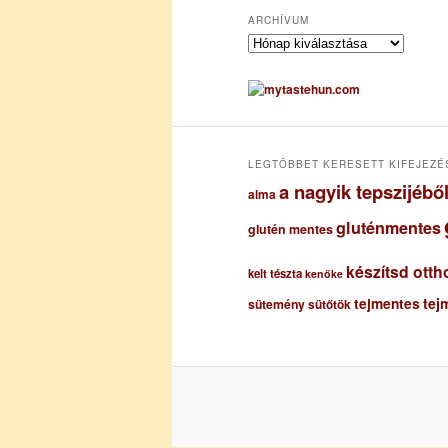
ARCHÍVUM
A
r
c
h
í
v
u
LEGTÖBBET KERESETT KIFEJEZÉ
m
a nagyik tepszijéb
alma
gluténmentes
glutén mentes
készítsd otth
kelt tészta
kenőke
tejmentes
tej
sütemény
sütőtök