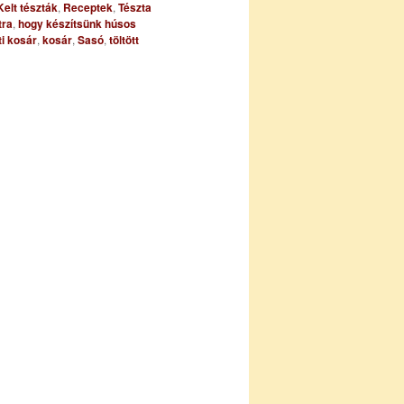
Kelt tészták
,
Receptek
,
Tészta
tra
,
hogy készítsünk húsos
i kosár
,
kosár
,
Sasó
,
töltött