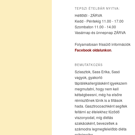
az
a
TEPSZI ÉTELBÁR NYITVA:
Hétfőtől - ZÁRVA
elsődleges
másodlagos
Kedd - Péntekig 11.00 - 17.00
Szombaton 11.00 - 14.00
Vasárnap és ünnepnap ZÁRVA
tartalomra
tartalomra
Folyamatosan frissülő információk
Facebook oldalunkon
.
BEMUTATKOZÁS
Sziasztok, Sass Erika, Sasó
vagyok, gyakorló
táplálékallergiásként igyekszem
megmutatni, hogy nem kell
kétségbeesni, még ha elsőre
rémisztőnek tűnik is a tiltások
hada. Gasztrocoachként segítek
feltárni az ételekhez fűződő
viszonyodat, míg diétás
szakácsként, bevezetlek a
számodra legmegfelelőbb diéta
rejtelmeibe.