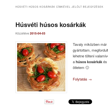
HÚSVÉTI HÚSOS KOSÁRKÁK
CÍMKÉVEL JELÖLT BEJEGYZÉSEK
Húsvéti húsos kosárkák
Közzétéve
2015-04-03
Tavaly miközben már a
gyártottam, megfordul
lehetne tölteni valami
a
húsos kosárkák
és 
ötletem 🙂
Folytatás
→