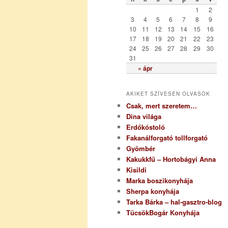
r
1
2
i
3
4
5
6
7
8
9
a
10
11
12
13
14
15
16
17
18
19
20
21
22
23
24
25
26
27
28
29
30
31
« ápr
AKIKET SZÍVESEN OLVASOK
Csak, mert szeretem…
Dina világa
Erdőkóstoló
Fakanálforgató tollforgató
Gyömbér
Kakukkfű – Hortobágyi Anna
Kisildi
Marka boszikonyhája
Sherpa konyhája
Tarka Bárka – hal-gasztro-blog
TücsökBogár Konyhája