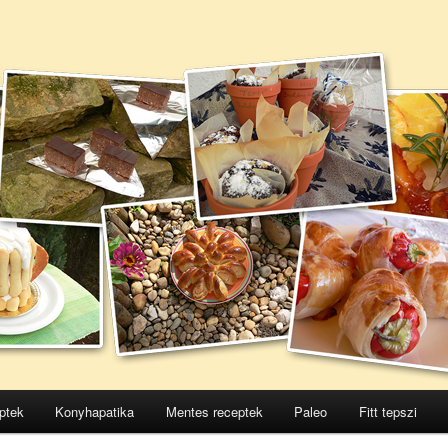
ptek
Konyhapatika
Mentes receptek
Paleo
Fitt tepszi