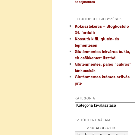
és tejmentes
LEGUTÓBBI BEJEGYZÉSEK
Kókusztekercs – Blogkóstoló
34. forduló
Kossuth kifli, glutén- és
tejmentesen
Gluténmentes lekváros bukta,
ch csökkentett lisztből
Gluténmentes, paleo “cukros”
fánkocskák
Gluténmentes krémes szilvás
pite
KATEGÓRIA
K
a
t
EZ TÖRTÉNT NÁLAM…
e
g
2026. AUGUSZTUS
ó
h
k
s
c
p
s
v