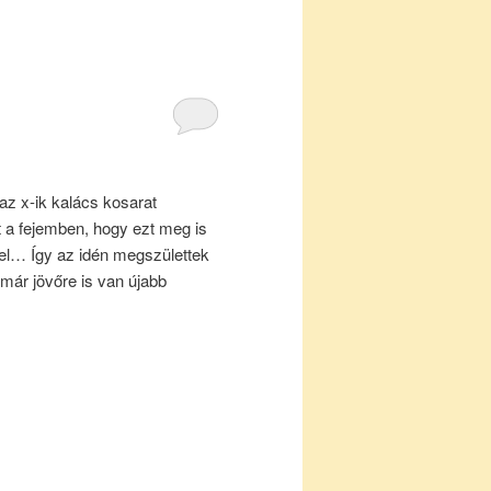
z x-ik kalács kosarat
t a fejemben, hogy ezt meg is
vel… Így az idén megszülettek
már jövőre is van újabb