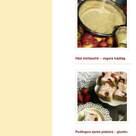
Házi ételízesítő – vegeta házilag
Pudingos epres piskóta – glutén-