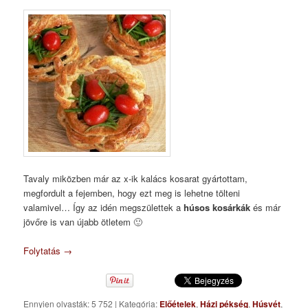
Tavaly miközben már az x-ik kalács kosarat gyártottam,
megfordult a fejemben, hogy ezt meg is lehetne tölteni
valamivel… Így az idén megszülettek a
húsos kosárkák
és már
jövőre is van újabb ötletem 🙂
Folytatás
→
Ennyien olvasták: 5 752
|
Kategória:
Előételek
,
Házi pékség
,
Húsvét
,