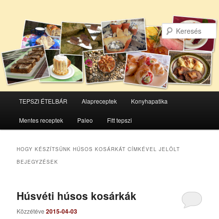
Főmenü
TEPSZI ÉTELBÁR
Alapreceptek
Konyhapatika
Tovább
Tovább
Mentes receptek
Paleo
Fitt tepszi
az
a
elsődleges
másodlagos
HOGY KÉSZÍTSÜNK HÚSOS KOSÁRKÁT
CÍMKÉVEL JELÖLT
BEJEGYZÉSEK
tartalomra
tartalomra
Húsvéti húsos kosárkák
Közzétéve
2015-04-03