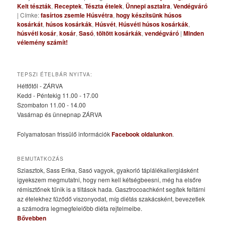
Kelt tészták
,
Receptek
,
Tészta ételek
,
Ünnepi asztalra
,
Vendégváró
|
Címke:
fasírtos zsemle Húsvétra
,
hogy készítsünk húsos
kosárkát
,
húsos kosárkák
,
Húsvét
,
Húsvéti húsos kosárkák
,
húsvéti kosár
,
kosár
,
Sasó
,
töltött kosárkák
,
vendégváró
|
Minden
vélemény számít!
TEPSZI ÉTELBÁR NYITVA:
Hétfőtől - ZÁRVA
Kedd - Péntekig 11.00 - 17.00
Szombaton 11.00 - 14.00
Vasárnap és ünnepnap ZÁRVA
Folyamatosan frissülő információk
Facebook oldalunkon
.
BEMUTATKOZÁS
Sziasztok, Sass Erika, Sasó vagyok, gyakorló táplálékallergiásként
igyekszem megmutatni, hogy nem kell kétségbeesni, még ha elsőre
rémisztőnek tűnik is a tiltások hada. Gasztrocoachként segítek feltárni
az ételekhez fűződő viszonyodat, míg diétás szakácsként, bevezetlek
a számodra legmegfelelőbb diéta rejtelmeibe.
Bővebben