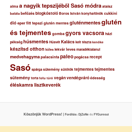
a nagyik tepszijéből Sasó módra
ataisz
alma
blogkóstoló
befőzés
cukkini
Boros István konyhafőnök
batáta
glutén
gluténmentes
dió
eper
fitt tepszi
glutén mentes
és tejmentes
gyors vacsora
gomba
házi
húsmentes
Kalács
pékség
Húsvét
kelt tészta
kenőke
készítsd otthon
lekvár
leves
maradéktalanul
köles
paleo
medvehagyma
recept
palacsinta
pogácsa
Sasó
tejmentes
tejmentes
sütemény
spárga
sütőtök
sütemény
vegán
vendégváró
édesség
torta
totu
túró
éléskamra lisztkeverék
Köszönjük WordPress! |
Fordítás:
DjZoNe
és
FYGureout