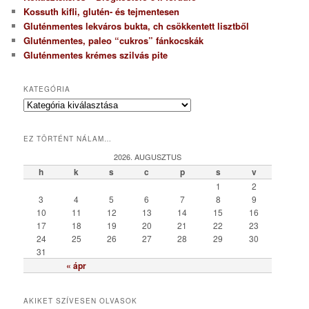
Kossuth kifli, glutén- és tejmentesen
Gluténmentes lekváros bukta, ch csökkentett lisztből
Gluténmentes, paleo “cukros” fánkocskák
Gluténmentes krémes szilvás pite
KATEGÓRIA
K
a
t
EZ TÖRTÉNT NÁLAM…
e
g
2026. AUGUSZTUS
ó
h
k
s
c
p
s
v
r
1
2
i
3
4
5
6
7
8
9
a
10
11
12
13
14
15
16
17
18
19
20
21
22
23
24
25
26
27
28
29
30
31
« ápr
AKIKET SZÍVESEN OLVASOK