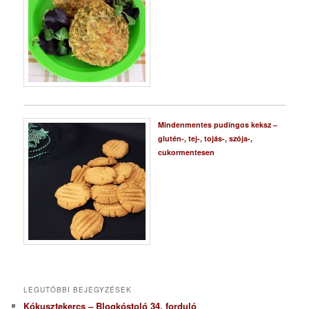
Mindenmentes pudingos keksz –
glutén-, tej-, tojás-, szója-,
cukormentesen
LEGUTÓBBI BEJEGYZÉSEK
Kókusztekercs – Blogkóstoló 34. forduló