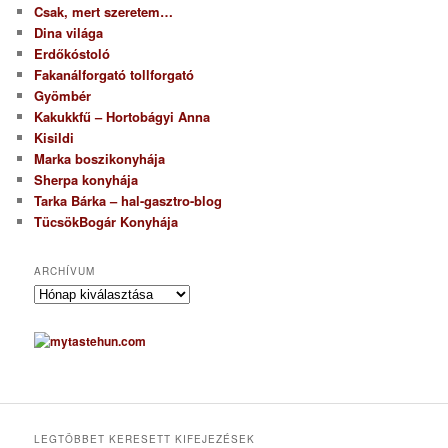
Csak, mert szeretem…
Dina világa
Erdőkóstoló
Fakanálforgató tollforgató
Gyömbér
Kakukkfű – Hortobágyi Anna
Kisildi
Marka boszikonyhája
Sherpa konyhája
Tarka Bárka – hal-gasztro-blog
TücsökBogár Konyhája
ARCHÍVUM
A
r
c
h
í
v
u
m
LEGTÖBBET KERESETT KIFEJEZÉSEK