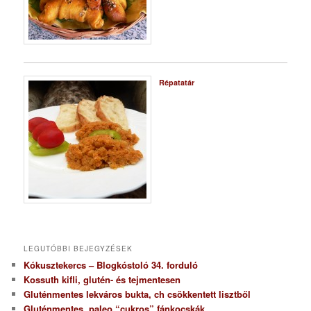
Répatatár
LEGUTÓBBI BEJEGYZÉSEK
Kókusztekercs – Blogkóstoló 34. forduló
Kossuth kifli, glutén- és tejmentesen
Gluténmentes lekváros bukta, ch csökkentett lisztből
Gluténmentes, paleo “cukros” fánkocskák