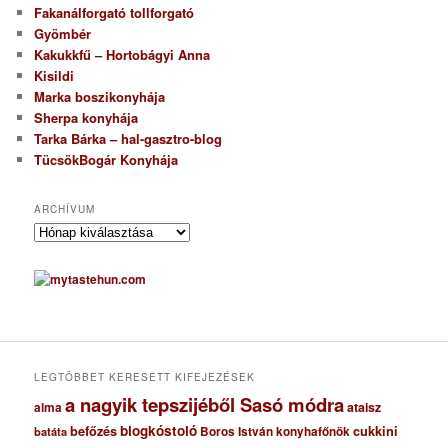
Fakanálforgató tollforgató
Gyömbér
Kakukkfű – Hortobágyi Anna
Kisildi
Marka boszikonyhája
Sherpa konyhája
Tarka Bárka – hal-gasztro-blog
TücsökBogár Konyhája
ARCHÍVUM
A
r
c
h
í
v
u
m
LEGTÖBBET KERESETT KIFEJEZÉSEK
a nagyik tepszijéből Sasó módra
ataisz
alma
blogkóstoló
befőzés
cukkini
Boros István konyhafőnök
batáta