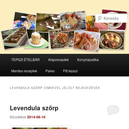
Főmenü
TEPSZI ÉTELBÁR
Alapreceptek
Konyhapatika
Tovább
Tovább
Mentes receptek
Paleo
Fitt tepszi
az
a
elsődleges
másodlagos
LEVENDULA SZÖRP
CÍMKÉVEL JELÖLT BEJEGYZÉSEK
tartalomra
tartalomra
Levendula szörp
Közzétéve
2014-06-10