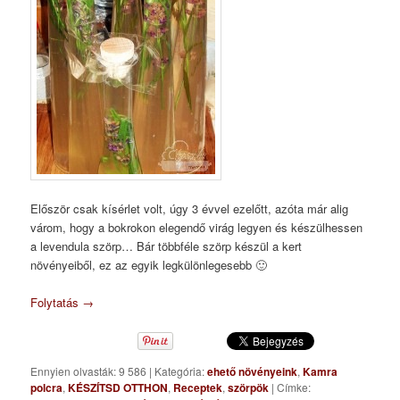
Először csak kísérlet volt, úgy 3 évvel ezelőtt, azóta már alig
várom, hogy a bokrokon elegendő virág legyen és készülhessen
a levendula szörp… Bár többféle szörp készül a kert
növényeiből, ez az egyik legkülönlegesebb 🙂
Folytatás
→
Ennyien olvasták: 9 586
|
Kategória:
ehető növényeink
,
Kamra
polcra
,
KÉSZÍTSD OTTHON
,
Receptek
,
szörpök
|
Címke: