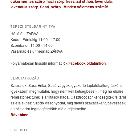
cukormentes szörp
,
házi szörp
,
készítsd otthon
,
levendula
,
levendula szörp
,
Sasó
,
szörp
|
Minden vélemény számít!
TEPSZI ÉTELBÁR NYITVA:
Hétfőtől - ZÁRVA
Kedd - Péntekig 11.00 - 17.00
Szombaton 11.00 - 14.00
Vasárnap és ünnepnap ZÁRVA
Folyamatosan frissülő információk
Facebook oldalunkon
.
BEMUTATKOZÁS
Sziasztok, Sass Erika, Sasó vagyok, gyakorló táplálékallergiásként
igyekszem megmutatni, hogy nem kell kétségbeesni, még ha elsőre
rémisztőnek tűnik is a tiltások hada. Gasztrocoachként segítek feltárni
az ételekhez fűződő viszonyodat, míg diétás szakácsként, bevezetlek
a számodra legmegfelelőbb diéta rejtelmeibe.
Bővebben
LIKE BOX