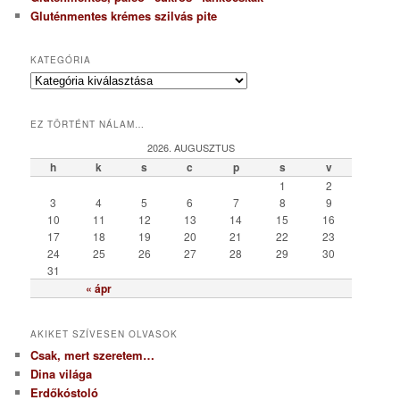
Gluténmentes krémes szilvás pite
KATEGÓRIA
K
a
t
EZ TÖRTÉNT NÁLAM…
e
g
2026. AUGUSZTUS
ó
h
k
s
c
p
s
v
r
1
2
i
3
4
5
6
7
8
9
a
10
11
12
13
14
15
16
17
18
19
20
21
22
23
24
25
26
27
28
29
30
31
« ápr
AKIKET SZÍVESEN OLVASOK
Csak, mert szeretem…
Dina világa
Erdőkóstoló