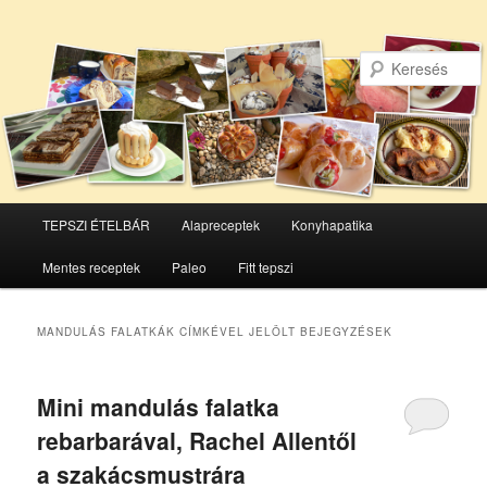
Főmenü
TEPSZI ÉTELBÁR
Alapreceptek
Konyhapatika
Tovább
Tovább
Mentes receptek
Paleo
Fitt tepszi
az
a
elsődleges
másodlagos
MANDULÁS FALATKÁK
CÍMKÉVEL JELÖLT BEJEGYZÉSEK
tartalomra
tartalomra
Mini mandulás falatka
rebarbarával, Rachel Allentől
a szakácsmustrára