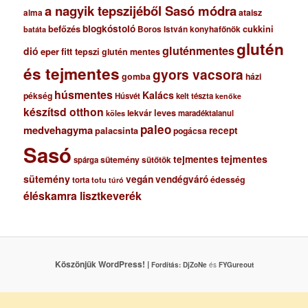
a nagyik tepszijéből Sasó módra
ataisz
alma
blogkóstoló
befőzés
cukkini
Boros István konyhafőnök
batáta
glutén
gluténmentes
dió
eper
fitt tepszi
glutén mentes
és tejmentes
gyors vacsora
gomba
házi
húsmentes
Kalács
pékség
Húsvét
kelt tészta
kenőke
készítsd otthon
lekvár
leves
maradéktalanul
köles
paleo
medvehagyma
recept
palacsinta
pogácsa
Sasó
tejmentes
tejmentes
sütemény
spárga
sütőtök
sütemény
vegán
vendégváró
édesség
torta
totu
túró
éléskamra lisztkeverék
Köszönjük WordPress! |
Fordítás:
DjZoNe
és
FYGureout