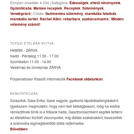
Ennyien olvasták: 4 034
|
Kategória:
Édességek
,
ehető növényeink
,
Gyümölcsös
,
Mentes receptek
,
Receptek
,
Sütemények
,
Vendégváró
|
Címke:
lisztmentes sütemény
,
mandulás falatkák
,
mandulás tartlet
,
Rachel Allen
,
rebarbara
,
szakácsmustra
|
Minden
vélemény számít!
TEPSZI ÉTELBÁR NYITVA:
Hétfőtől - ZÁRVA
Kedd - Péntekig 11.00 - 17.00
Szombaton 11.00 - 14.00
Vasárnap és ünnepnap ZÁRVA
Folyamatosan frissülő információk
Facebook oldalunkon
.
BEMUTATKOZÁS
Sziasztok, Sass Erika, Sasó vagyok, gyakorló táplálékallergiásként
igyekszem megmutatni, hogy nem kell kétségbeesni, még ha elsőre
rémisztőnek tűnik is a tiltások hada. Gasztrocoachként segítek feltárni
az ételekhez fűződő viszonyodat, míg diétás szakácsként, bevezetlek
a számodra legmegfelelőbb diéta rejtelmeibe.
Bővebben