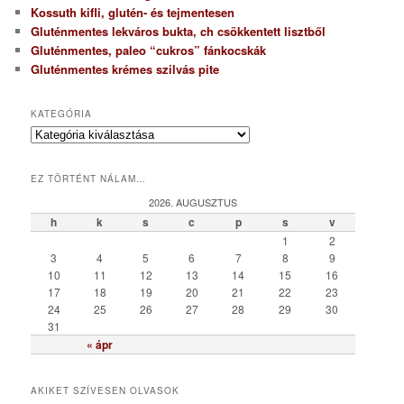
Kossuth kifli, glutén- és tejmentesen
Gluténmentes lekváros bukta, ch csökkentett lisztből
Gluténmentes, paleo “cukros” fánkocskák
Gluténmentes krémes szilvás pite
KATEGÓRIA
K
a
t
EZ TÖRTÉNT NÁLAM…
e
g
2026. AUGUSZTUS
ó
h
k
s
c
p
s
v
r
1
2
i
3
4
5
6
7
8
9
a
10
11
12
13
14
15
16
17
18
19
20
21
22
23
24
25
26
27
28
29
30
31
« ápr
AKIKET SZÍVESEN OLVASOK