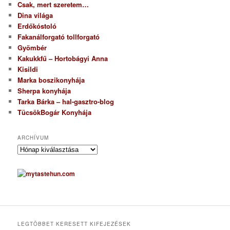
Csak, mert szeretem…
Dina világa
Erdőkóstoló
Fakanálforgató tollforgató
Gyömbér
Kakukkfű – Hortobágyi Anna
Kisildi
Marka boszikonyhája
Sherpa konyhája
Tarka Bárka – hal-gasztro-blog
TücsökBogár Konyhája
ARCHÍVUM
A
r
c
h
í
v
u
m
LEGTÖBBET KERESETT KIFEJEZÉSEK