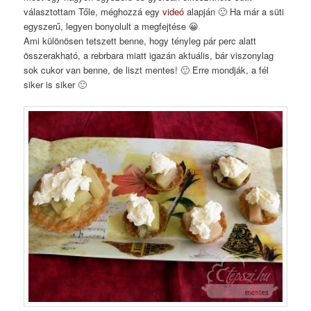
választottam Tőle, méghozzá egy
videó
alapján 🙂 Ha már a süti
egyszerű, legyen bonyolult a megfejtése 😀
Ami különösen tetszett benne, hogy tényleg pár perc alatt
összerakható, a rebrbara miatt igazán aktuális, bár viszonylag
sok cukor van benne, de liszt mentes! 🙂 Erre mondják, a fél
siker is siker 🙂