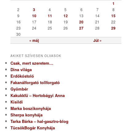
r
1
i
2
3
4
5
6
7
8
a
9
10
11
12
13
14
15
16
17
18
19
20
21
22
23
24
25
26
27
28
29
30
« máj
Júl »
AKIKET SZÍVESEN OLVASOK
Csak, mert szeretem…
Dina világa
Erdőkóstoló
Fakanálforgató tollforgató
Gyömbér
Kakukkfű – Hortobágyi Anna
Kisildi
Marka boszikonyhája
Sherpa konyhája
Tarka Bárka – hal-gasztro-blog
TücsökBogár Konyhája