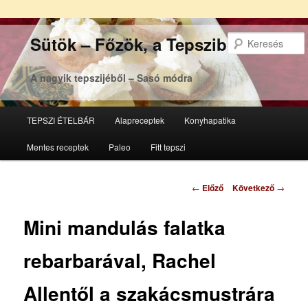
Sütök – Főzök, a Tepsziből
A nagyik tepszijéből – Sasó módra
Főmenü
TEPSZI ÉTELBÁR
Alapreceptek
Konyhapatika
Tovább
Tovább
Mentes receptek
Paleo
Fitt tepszi
az
a
elsődleges
másodlagos
Bejegyzés
←
Előző
Következő
→
navigáció
tartalomra
tartalomra
Mini mandulás falatka
rebarbarával, Rachel
Allentől a szakácsmustrára