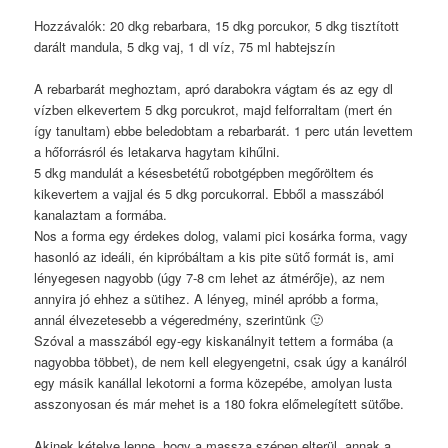
Hozzávalók: 20 dkg rebarbara, 15 dkg porcukor, 5 dkg tisztított
darált mandula, 5 dkg vaj, 1 dl víz, 75 ml habtejszín
A rebarbarát meghoztam, apró darabokra vágtam és az egy dl
vízben elkevertem 5 dkg porcukrot, majd felforraltam (mert én
így tanultam) ebbe beledobtam a rebarbarát. 1 perc után levettem
a hőforrásról és letakarva hagytam kihűlni.
5 dkg mandulát a késesbetétű robotgépben megőröltem és
kikevertem a vajjal és 5 dkg porcukorral. Ebből a masszából
kanalaztam a formába.
Nos a forma egy érdekes dolog, valami pici kosárka forma, vagy
hasonló az ideáli, én kipróbáltam a kis pite sütő formát is, ami
lényegesen nagyobb (úgy 7-8 cm lehet az átmérője), az nem
annyira jó ehhez a sütihez. A lényeg, minél apróbb a forma,
annál élvezetesebb a végeredmény, szerintünk 🙂
Szóval a masszából egy-egy kiskanálnyit tettem a formába (a
nagyobba többet), de nem kell elegyengetni, csak úgy a kanálról
egy másik kanállal lekotorni a forma közepébe, amolyan lusta
asszonyosan és már mehet is a 180 fokra előmelegített sütőbe.
Akinek kételye lenne, hogy a massza szépen elterül, annak a