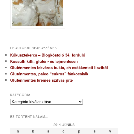
LEGUTÓBBI BEJEGYZÉSEK
Kókusztekercs – Blogkóstoló 34. forduló
Kossuth kifli, glutén- és tejmentesen
Gluténmentes lekváros bukta, ch csökkentett lisztből
Gluténmentes, paleo “cukros” fánkocskák
Gluténmentes krémes szilvás pite
KATEGÓRIA
K
a
t
EZ TÖRTÉNT NÁLAM…
e
g
2014. JÚNIUS
ó
h
k
s
c
p
s
v