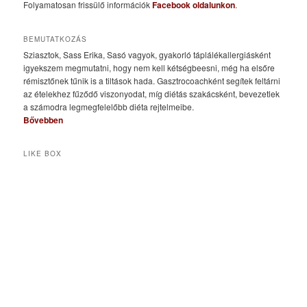
Folyamatosan frissülő információk
Facebook oldalunkon
.
BEMUTATKOZÁS
Sziasztok, Sass Erika, Sasó vagyok, gyakorló táplálékallergiásként
igyekszem megmutatni, hogy nem kell kétségbeesni, még ha elsőre
rémisztőnek tűnik is a tiltások hada. Gasztrocoachként segítek feltárni
az ételekhez fűződő viszonyodat, míg diétás szakácsként, bevezetlek
a számodra legmegfelelőbb diéta rejtelmeibe.
Bővebben
LIKE BOX