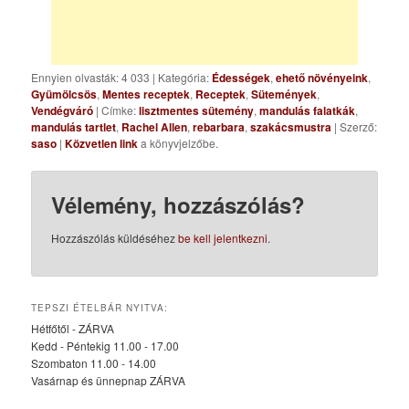
Ennyien olvasták: 4 033
|
Kategória:
Édességek
,
ehető növényeink
,
Gyümölcsös
,
Mentes receptek
,
Receptek
,
Sütemények
,
Vendégváró
| Címke:
lisztmentes sütemény
,
mandulás falatkák
,
mandulás tartlet
,
Rachel Allen
,
rebarbara
,
szakácsmustra
| Szerző:
saso
|
Közvetlen link
a könyvjelzőbe.
Vélemény, hozzászólás?
Hozzászólás küldéséhez
be kell jelentkezni
.
TEPSZI ÉTELBÁR NYITVA:
Hétfőtől - ZÁRVA
Kedd - Péntekig 11.00 - 17.00
Szombaton 11.00 - 14.00
Vasárnap és ünnepnap ZÁRVA