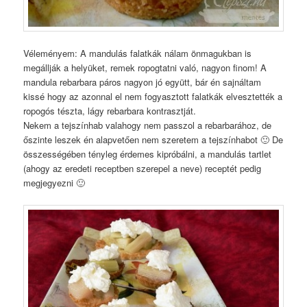
Véleményem: A mandulás falatkák nálam önmagukban is
megállják a helyüket, remek ropogtatni való, nagyon finom! A
mandula rebarbara páros nagyon jó együtt, bár én sajnáltam
kissé hogy az azonnal el nem fogyasztott falatkák elvesztették a
ropogós tészta, lágy rebarbara kontrasztját.
Nekem a tejszínhab valahogy nem passzol a rebarbarához, de
őszinte leszek én alapvetően nem szeretem a tejszínhabot 🙂 De
összességében tényleg érdemes kipróbálni, a mandulás tartlet
(ahogy az eredeti receptben szerepel a neve) receptét pedig
megjegyezni 🙂