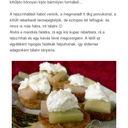
kihűljön könnyen kijön bármilyen formából…
A tejszínhabból habot verünk, a megmaradt 5 dkg porcukorral, a
kihűlt rebarbarát lecsepegtetjük, de szirupos lét felfogjuk. és
nincs is más hátra, int tálalni 🙂
Alulra a mandula falatka, rá egy kis kupac rebarbara, rá a
tejszínhab és egy kevés lével megcsorgatni. A létől az
egyébként ropogós falatkák felpuhulnak, így érdemes
adagonként tálalni tányérra.