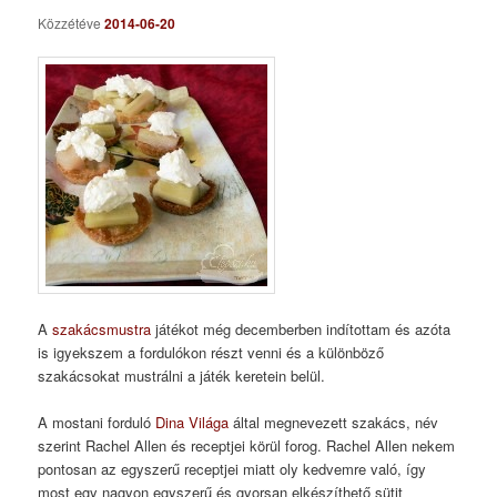
Közzétéve
2014-06-20
A
szakácsmustra
játékot még decemberben indítottam és azóta
is igyekszem a fordulókon részt venni és a különböző
szakácsokat mustrálni a játék keretein belül.
A mostani forduló
Dina Világa
által megnevezett szakács, név
szerint Rachel Allen és receptjei körül forog. Rachel Allen nekem
pontosan az egyszerű receptjei miatt oly kedvemre való, így
most egy nagyon egyszerű és gyorsan elkészíthető sütit