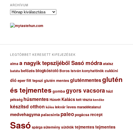
ARCHÍVUM
A
r
c
h
í
v
u
m
LEGTÖBBET KERESETT KIFEJEZÉSEK
a nagyik tepszijéből Sasó módra
ataisz
alma
blogkóstoló
befőzés
cukkini
Boros István konyhafőnök
batáta
glutén
gluténmentes
dió
eper
fitt tepszi
glutén mentes
és tejmentes
gyors vacsora
gomba
házi
húsmentes
Kalács
pékség
Húsvét
kelt tészta
kenőke
készítsd otthon
lekvár
leves
maradéktalanul
köles
paleo
medvehagyma
recept
palacsinta
pogácsa
Sasó
tejmentes
tejmentes
sütemény
spárga
sütőtök