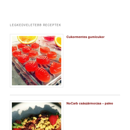
LEGKEDVELETEBB RECEPTEK
Cukormentes gumicukor
NoCarb császármorzsa – paleo