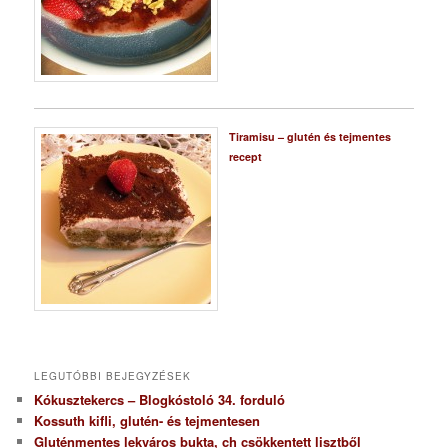
Tiramisu – glutén és tejmentes
recept
LEGUTÓBBI BEJEGYZÉSEK
Kókusztekercs – Blogkóstoló 34. forduló
Kossuth kifli, glutén- és tejmentesen
Gluténmentes lekváros bukta, ch csökkentett lisztből