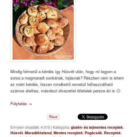
Mindig felmerül a kérdés így Húsvét után, hogy mi legyen a
sorsa a megmaradt sonkának, tojásnak? Részben nem is értem
ez miért kérdés, hiszen mindkettő remekül felhasználható
számos ételhez, másrészt élvezettel ötletelek persze én is 🙂
Folytatás
→
Ennyien olvasták: 4 010
|
Kategória:
glutén- és tejmentes receptek
,
Húsvét
,
Maradéktalanul
,
Mentes receptek
,
Pogácsák
,
Receptek
,