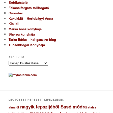
Erdőkóstoló
Fakanálforgató tollforgató
Gyömbér
Kakukkfű – Hortobágyi Anna
Kisildi
Marka boszikonyhája
Sherpa konyhája
Tarka Bárka – hal-gasztro-blog
TücsökBogár Konyhája
ARCHÍVUM
A
r
c
h
í
v
u
m
LEGTÖBBET KERESETT KIFEJEZÉSEK
a nagyik tepszijéből Sasó módra
ataisz
alma