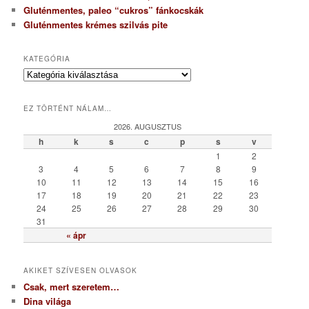
Gluténmentes, paleo “cukros” fánkocskák
Gluténmentes krémes szilvás pite
KATEGÓRIA
K
a
t
EZ TÖRTÉNT NÁLAM…
e
g
2026. AUGUSZTUS
ó
h
k
s
c
p
s
v
r
1
2
i
3
4
5
6
7
8
9
a
10
11
12
13
14
15
16
17
18
19
20
21
22
23
24
25
26
27
28
29
30
31
« ápr
AKIKET SZÍVESEN OLVASOK
Csak, mert szeretem…
Dina világa