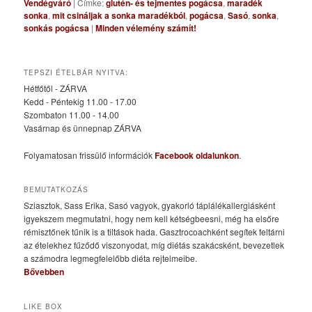
Vendégváró
|
Címke:
glutén- és tejmentes pogácsa
,
maradék
sonka
,
mit csináljak a sonka maradékból
,
pogácsa
,
Sasó
,
sonka
,
sonkás pogácsa
|
Minden vélemény számít!
TEPSZI ÉTELBÁR NYITVA:
Hétfőtől - ZÁRVA
Kedd - Péntekig 11.00 - 17.00
Szombaton 11.00 - 14.00
Vasárnap és ünnepnap ZÁRVA
Folyamatosan frissülő információk
Facebook oldalunkon
.
BEMUTATKOZÁS
Sziasztok, Sass Erika, Sasó vagyok, gyakorló táplálékallergiásként
igyekszem megmutatni, hogy nem kell kétségbeesni, még ha elsőre
rémisztőnek tűnik is a tiltások hada. Gasztrocoachként segítek feltárni
az ételekhez fűződő viszonyodat, míg diétás szakácsként, bevezetlek
a számodra legmegfelelőbb diéta rejtelmeibe.
Bővebben
LIKE BOX