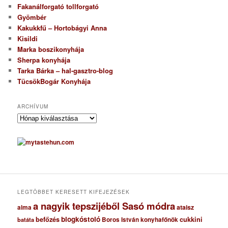
Fakanálforgató tollforgató
Gyömbér
Kakukkfű – Hortobágyi Anna
Kisildi
Marka boszikonyhája
Sherpa konyhája
Tarka Bárka – hal-gasztro-blog
TücsökBogár Konyhája
ARCHÍVUM
A
r
c
h
í
v
u
m
LEGTÖBBET KERESETT KIFEJEZÉSEK
a nagyik tepszijéből Sasó módra
ataisz
alma
blogkóstoló
befőzés
cukkini
Boros István konyhafőnök
batáta