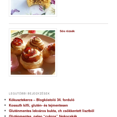
Sós rózsák
LEGUTÓBBI BEJEGYZÉSEK
Kókusztekercs – Blogkóstoló 34. forduló
Kossuth kifli, glutén- és tejmentesen
Gluténmentes lekváros bukta, ch csökkentett lisztből
Gluténmentes, paleo “cukros” fánkocskák