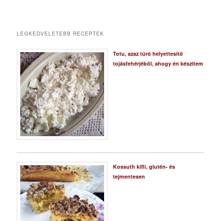
LEGKEDVELETEBB RECEPTEK
Totu, azaz túró helyettesítő
tojásfehérjéből, ahogy én készítem
Kossuth kifli, glutén- és
tejmentesen