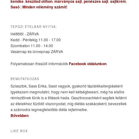
kenőke
,
készítsd otthon
,
márványos sajt
,
penészes sajt
,
sajtkrém
,
Sasó
|
Minden vélemény számít!
TEPSZI ÉTELBÁR NYITVA:
Hétfőtől - ZÁRVA
Kedd - Péntekig 11.00 - 17.00
Szombaton 11.00 - 14.00
Vasárnap és ünnepnap ZÁRVA
Folyamatosan frissülő információk
Facebook oldalunkon
.
BEMUTATKOZÁS
Sziasztok, Sass Erika, Sasó vagyok, gyakorló táplálékallergiásként
igyekszem megmutatni, hogy nem kell kétségbeesni, még ha elsőre
rémisztőnek tűnik is a tiltások hada. Gasztrocoachként segítek feltárni
az ételekhez fűződő viszonyodat, míg diétás szakácsként, bevezetlek
a számodra legmegfelelőbb diéta rejtelmeibe.
Bővebben
LIKE BOX