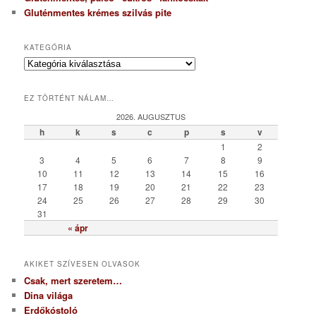
Gluténmentes krémes szilvás pite
KATEGÓRIA
K
a
t
EZ TÖRTÉNT NÁLAM…
e
g
2026. AUGUSZTUS
ó
h
k
s
c
p
s
v
r
1
2
i
3
4
5
6
7
8
9
a
10
11
12
13
14
15
16
17
18
19
20
21
22
23
24
25
26
27
28
29
30
31
« ápr
AKIKET SZÍVESEN OLVASOK
Csak, mert szeretem…
Dina világa
Erdőkóstoló