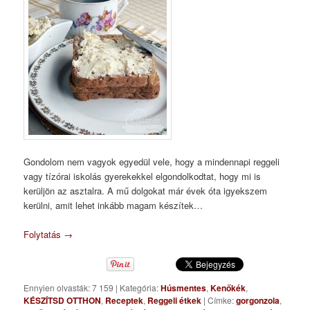
Gondolom nem vagyok egyedül vele, hogy a mindennapi reggeli
vagy tízórai iskolás gyerekekkel elgondolkodtat, hogy mi is
kerüljön az asztalra. A mű dolgokat már évek óta igyekszem
kerülni, amit lehet inkább magam készítek…
Folytatás
→
Ennyien olvasták: 7 159
|
Kategória:
Húsmentes
,
Kenőkék
,
KÉSZÍTSD OTTHON
,
Receptek
,
Reggeli étkek
|
Címke:
gorgonzola
,