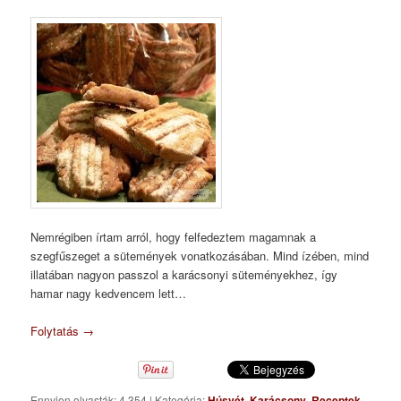
Nemrégiben írtam arról, hogy felfedeztem magamnak a
szegfűszeget a sütemények vonatkozásában. Mind ízében, mind
illatában nagyon passzol a karácsonyi süteményekhez, így
hamar nagy kedvencem lett…
Folytatás
→
Ennyien olvasták: 4 354
|
Kategória:
Húsvét
,
Karácsony
,
Receptek
,