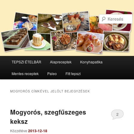
Főmenü
TEPSZI ÉTELBÁR
Alapreceptek
Konyhapatika
Tovább
Tovább
Mentes receptek
Paleo
Fitt tepszi
az
a
elsődleges
másodlagos
MOGYORÓS
CÍMKÉVEL JELÖLT BEJEGYZÉSEK
tartalomra
tartalomra
Mogyorós, szegfűszeges
2
keksz
Közzétéve
2013-12-18