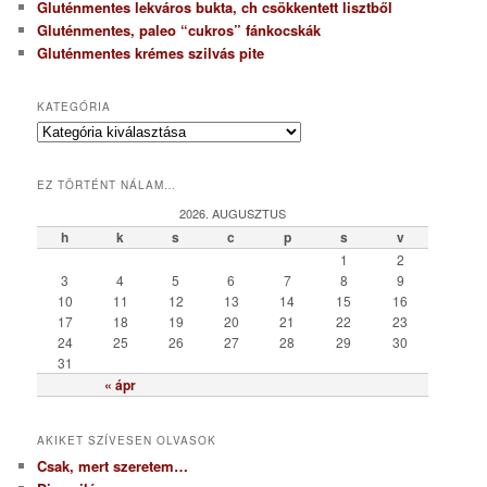
Gluténmentes lekváros bukta, ch csökkentett lisztből
Gluténmentes, paleo “cukros” fánkocskák
Gluténmentes krémes szilvás pite
KATEGÓRIA
K
a
t
EZ TÖRTÉNT NÁLAM…
e
g
2026. AUGUSZTUS
ó
h
k
s
c
p
s
v
r
1
2
i
3
4
5
6
7
8
9
a
10
11
12
13
14
15
16
17
18
19
20
21
22
23
24
25
26
27
28
29
30
31
« ápr
AKIKET SZÍVESEN OLVASOK
Csak, mert szeretem…