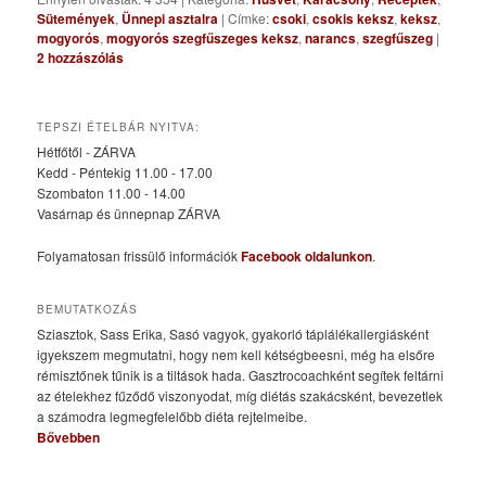
Sütemények
,
Ünnepi asztalra
|
Címke:
csoki
,
csokis keksz
,
keksz
,
mogyorós
,
mogyorós szegfűszeges keksz
,
narancs
,
szegfűszeg
|
2
hozzászólás
TEPSZI ÉTELBÁR NYITVA:
Hétfőtől - ZÁRVA
Kedd - Péntekig 11.00 - 17.00
Szombaton 11.00 - 14.00
Vasárnap és ünnepnap ZÁRVA
Folyamatosan frissülő információk
Facebook oldalunkon
.
BEMUTATKOZÁS
Sziasztok, Sass Erika, Sasó vagyok, gyakorló táplálékallergiásként
igyekszem megmutatni, hogy nem kell kétségbeesni, még ha elsőre
rémisztőnek tűnik is a tiltások hada. Gasztrocoachként segítek feltárni
az ételekhez fűződő viszonyodat, míg diétás szakácsként, bevezetlek
a számodra legmegfelelőbb diéta rejtelmeibe.
Bővebben