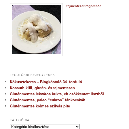
Tejmentes túrógombóc
LEGUTÓBBI BEJEGYZÉSEK
Kókusztekercs – Blogkóstoló 34. forduló
Kossuth kifli, glutén- és tejmentesen
Gluténmentes lekváros bukta, ch csökkentett lisztből
Gluténmentes, paleo “cukros” fánkocskák
Gluténmentes krémes szilvás pite
KATEGÓRIA
K