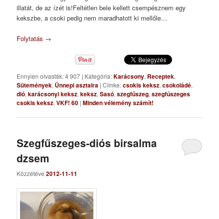
illatát, de az ízét is!Feltétlen bele kellett csempésznem egy
kekszbe, a csoki pedig nem maradhatott ki mellőle…
Folytatás
→
Ennyien olvasták: 4 907
|
Kategória:
Karácsony
,
Receptek
,
Sütemények
,
Ünnepi asztalra
|
Címke:
csokis keksz
,
csokoládé
,
dió
,
karácsonyi keksz
,
keksz
,
Sasó
,
szegfűszeg
,
szegfúszeges
csokis keksz
,
VKF! 60
|
Minden vélemény számít!
Szegfűszeges-diós birsalma
dzsem
Közzétéve
2012-11-11