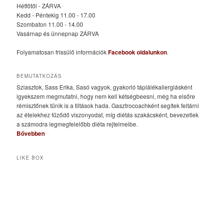
Hétfőtől - ZÁRVA
Kedd - Péntekig 11.00 - 17.00
Szombaton 11.00 - 14.00
Vasárnap és ünnepnap ZÁRVA
Folyamatosan frissülő információk
Facebook oldalunkon
.
BEMUTATKOZÁS
Sziasztok, Sass Erika, Sasó vagyok, gyakorló táplálékallergiásként
igyekszem megmutatni, hogy nem kell kétségbeesni, még ha elsőre
rémisztőnek tűnik is a tiltások hada. Gasztrocoachként segítek feltárni
az ételekhez fűződő viszonyodat, míg diétás szakácsként, bevezetlek
a számodra legmegfelelőbb diéta rejtelmeibe.
Bővebben
LIKE BOX