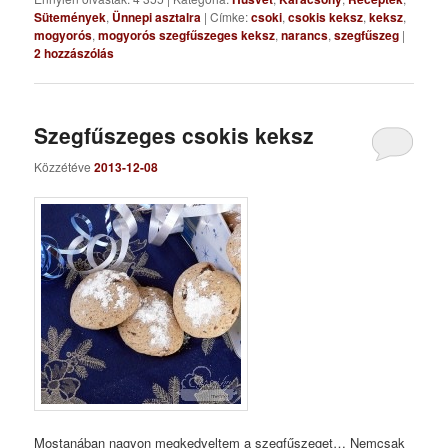
Sütemények
,
Ünnepi asztalra
|
Címke:
csoki
,
csokis keksz
,
keksz
,
mogyorós
,
mogyorós szegfűszeges keksz
,
narancs
,
szegfűszeg
|
2
hozzászólás
Szegfűszeges csokis keksz
Közzétéve
2013-12-08
Mostanában nagyon megkedveltem a szegfűszeget… Nemcsak