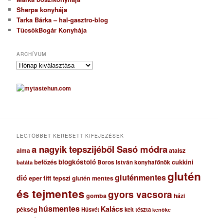
Sherpa konyhája
Tarka Bárka – hal-gasztro-blog
TücsökBogár Konyhája
ARCHÍVUM
A
r
c
h
í
v
u
m
LEGTÖBBET KERESETT KIFEJEZÉSEK
a nagyik tepszijéből Sasó módra
ataisz
alma
blogkóstoló
befőzés
cukkini
Boros István konyhafőnök
batáta
glutén
gluténmentes
dió
eper
fitt tepszi
glutén mentes
és tejmentes
gyors vacsora
gomba
házi
húsmentes
Kalács
pékség
Húsvét
kelt tészta
kenőke