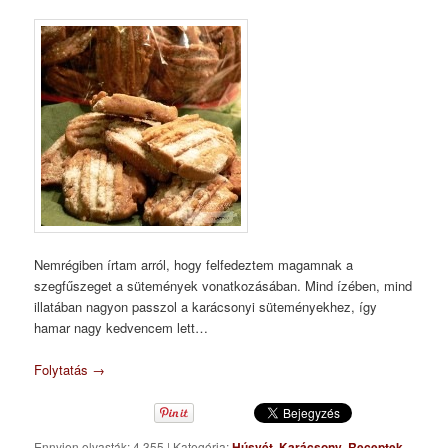
Nemrégiben írtam arról, hogy felfedeztem magamnak a
szegfűszeget a sütemények vonatkozásában. Mind ízében, mind
illatában nagyon passzol a karácsonyi süteményekhez, így
hamar nagy kedvencem lett…
Folytatás
→
Ennyien olvasták: 4 355
|
Kategória:
Húsvét
,
Karácsony
,
Receptek
,