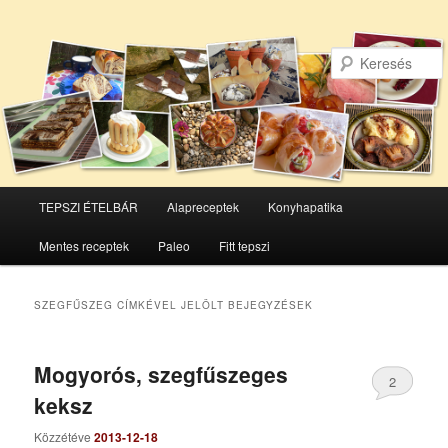
Főmenü
TEPSZI ÉTELBÁR
Alapreceptek
Konyhapatika
Tovább
Tovább
Mentes receptek
Paleo
Fitt tepszi
az
a
elsődleges
másodlagos
SZEGFŰSZEG
CÍMKÉVEL JELÖLT BEJEGYZÉSEK
tartalomra
tartalomra
Mogyorós, szegfűszeges
2
keksz
Közzétéve
2013-12-18