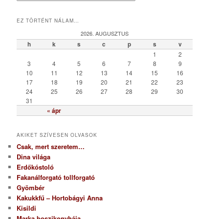
a
t
EZ TÖRTÉNT NÁLAM…
e
g
2026. AUGUSZTUS
ó
h
k
s
c
p
s
v
r
1
2
i
3
4
5
6
7
8
9
a
10
11
12
13
14
15
16
17
18
19
20
21
22
23
24
25
26
27
28
29
30
31
« ápr
AKIKET SZÍVESEN OLVASOK
Csak, mert szeretem…
Dina világa
Erdőkóstoló
Fakanálforgató tollforgató
Gyömbér
Kakukkfű – Hortobágyi Anna
Kisildi
Marka boszikonyhája