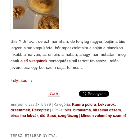
Birs ? Bírlak… de ezt már írtam, de tényleg nagyon bejön a birs,
legyen alma vagy körte, bár tapasztalataim alapján a piacokon
inkább alma van, az én birs almafám, ahogy már mutattam még
csak
első virágainak
bontogatásainál tartott tavasszal, talán
jövőre lesz egy-két szem saját termés…
Folytatás
→
Ennyien olvasták: 5 939
|
Kategória:
Kamra polcra
,
Lekvárok,
dzsemmek
,
Receptek
|
Címke:
birs
,
birsalama
,
birsalma dzsem
,
birsalma lekvár
,
dió
,
Sasó
,
szegfűszeg
|
Minden vélemény számít!
TEPSZI ÉTELBÁR NYITVA: